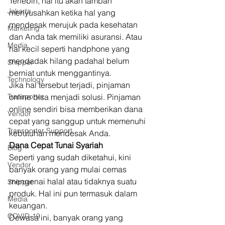
Terlebih, hal itu akan tambah 
Jakarta
menyusahkan ketika hal yang 
mendesak merujuk pada kesehatan 
Marketing
dan Anda tak memiliki asuransi. Atau 
Media
hal kecil seperti handphone yang 
mendadak hilang padahal belum 
Shipper
berniat untuk menggantinya. 
Technology
Jika hal tersebut terjadi, pinjaman 
Transporter
online bisa menjadi solusi. Pinjaman 
online sendiri bisa memberikan dana 
Vendor
cepat yang sanggup untuk memenuhi 
Transporter Support
kebutuhan mendesak Anda. 
Dana Cepat Tunai Syariah
Blog
Seperti yang sudah diketahui, kini 
Vendor
banyak orang yang mulai cemas 
mengenai halal atau tidaknya suatu 
Shipper
produk. Hal ini pun termasuk dalam 
Media
keuangan. 
COVID-19
Dewasa ini, banyak orang yang 