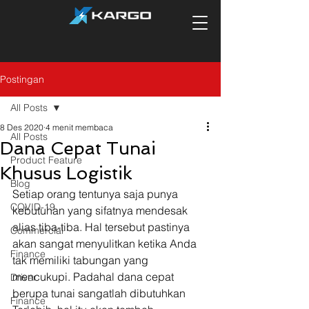
Postingan
All Posts
8 Des 2020
4 menit membaca
All Posts
Dana Cepat Tunai
Product Feature
Khusus Logistik
Blog
Setiap orang tentunya saja punya 
COVID-19
kebutuhan yang sifatnya mendesak 
alias tiba-tiba. Hal tersebut pastinya 
Commercial
akan sangat menyulitkan ketika Anda 
Finance
tak memiliki tabungan yang 
mencukupi. Padahal dana cepat 
Driver
berupa tunai sangatlah dibutuhkan 
Finance