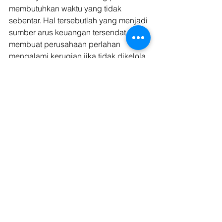
membutuhkan waktu yang tidak 
sebentar. Hal tersebutlah yang menjadi 
sumber arus keuangan tersendat dan 
membuat perusahaan perlahan 
mengalami kerugian jika tidak dikelola 
dengan baik. 
Sementara itu, proses pencairan dana 
dari invoice financing biasanya tak 
memakan waktu lebih dari 5 hari kerja. 
Hal tersebutlah yang membuat 
program invoice financing pilihan 
terbaik untuk pinjaman modal. 
Kargo Technologies sediakan invoice 
financing untuk perusahaan yang 
bergerak di bidang logistik. Kami 
memahami bahwa di masa pandemi, 
tak jarang klien merasa kesulitan untuk 
membayar invoice sementara Anda 