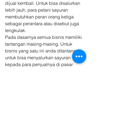
dijual kembali. Untuk bisa disalurkan 
lebih jauh, para petani sayuran 
membutuhkan peran orang ketiga 
sebagai perantara atau disebut juga 
tengkulak. 
Pada dasarnya semua bisnis memiliki 
tantangan masing-masing. Untuk 
bisnis yang satu ini anda ditantang 
untuk bisa menyalurkan sayuran 
kepada para penjualnya di pasar 
dalam keadaan segar dan tentu saja 
tidak busuk. Anda akan berpikir 
bagaimana caranya para tengkulak 
mendistribusikan sayuran mereka? 
Coba berkenalan dengan para vendor 
untuk jasa pengiriman  di 
https://https://kargo.tech/wp-
content/uploads/2020/04/c790b439-
sektor-kecuali-psbb.jpg.tech/wp-