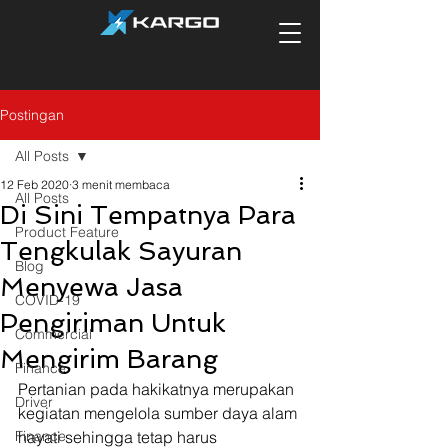
Postingan
All Posts
12 Feb 2020
3 menit membaca
All Posts
Di Sini Tempatnya Para
Product Feature
Tengkulak Sayuran
Blog
Menyewa Jasa
COVID-19
Pengiriman Untuk
Commercial
Mengirim Barang
Finance
Pertanian pada hakikatnya merupakan 
Driver
kegiatan mengelola sumber daya alam 
Finance
hayati sehingga tetap harus 