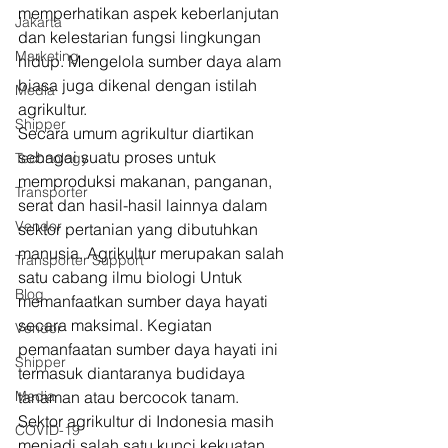
memperhatikan aspek keberlanjutan 
Jakarta
dan kelestarian fungsi lingkungan 
Marketing
hidup. Mengelola sumber daya alam 
biasa juga dikenal dengan istilah 
Media
agrikultur. 
Shipper
Secara umum agrikultur diartikan 
sebagai suatu proses untuk 
Technology
memproduksi makanan, panganan, 
Transporter
serat dan hasil-hasil lainnya dalam 
Vendor
sektor pertanian yang dibutuhkan 
manusia. Agrikultur merupakan salah 
Transporter Support
satu cabang ilmu biologi Untuk 
Blog
memanfaatkan sumber daya hayati 
secara maksimal. Kegiatan 
Vendor
pemanfaatan sumber daya hayati ini 
Shipper
termasuk diantaranya budidaya 
Media
tanaman atau bercocok tanam. 
Sektor agrikultur di Indonesia masih 
COVID-19
menjadi salah satu kunci kekuatan 