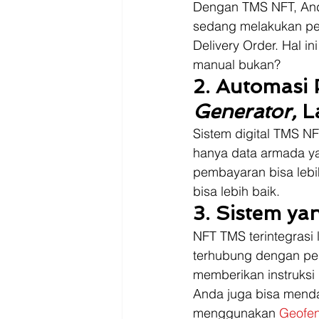
Dengan TMS NFT, And
sedang melakukan pe
Delivery Order. Hal 
manual bukan? 
2. Automasi 
Generator, 
L
Sistem digital TMS NF
hanya data armada ya
pembayaran bisa lebih
bisa lebih baik. 
3. Sistem y
NFT TMS terintegrasi 
terhubung dengan pen
memberikan instruksi 
Anda juga bisa menda
menggunakan 
Geofe