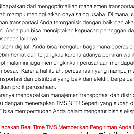
idapatkan dari mengoptimalkan manajemen transporta
alah mampu meningkatkan daya saing usaha. Di mana, sis
an transportasi Anda terorganisir dengan baik dan aka
n. Anda pun bisa menciptakan kepuasan pelanggan da
sahaan lainnya. 
tem digital, Anda bisa mengatur bagaimana operasion
lebih hemat dan terjangkau karena adanya perkiran wak
optimalan ini juga memungkinkan perusahaan mendapat
h besar.  Karena hal itulah, perusahaan yang mampu m
sportasi dan distribusi yang baik dan efektif, berpelua
kan profit perusahaan.  
ranya mendapatkan manajemen transportasi dan distrib
Yaitu dengan menerapkan TMS NFT! Seperti yang sudah d
 bisa mempermudah Anda dalam mengatur bisnis ekspe
lacakan Real Time TMS Memberikan Pengiriman Anda E