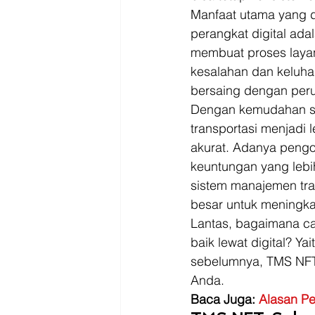
Manfaat utama yang d
perangkat digital ad
membuat proses layan
kesalahan dan keluha
bersaing dengan peru
Dengan kemudahan sis
transportasi menjadi 
akurat. Adanya peng
keuntungan yang lebi
sistem manajemen tran
besar untuk meningkat
Lantas, bagaimana ca
baik lewat digital? 
sebelumnya, TMS NFT
Anda.  
Baca Juga: 
Alasan Pe