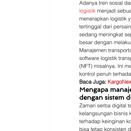
Driver
Jakarta
Adanya tren sosial d
logistik
 menjadi sebua
menerapkan logistik y
tertinggal dari persa
sedang meningkat sep
besar dengan melakuk
Manajemen transporta
software logistik tr
(NFT) misalnya. Ini m
kontrol penuh terhad
Baca Juga: 
KargoNexu
Mengapa manajem
dengan sistem di
Zaman serba digital 
kelangsungan bisnis 
terhadap keinginan k
bisa tetap konsisten