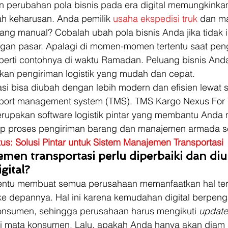
an perubahan pola bisnis pada era digital memungkinka
h keharusan. Anda pemilik 
usaha ekspedisi truk
 dan ma
ang manual? Cobalah ubah pola bisnis Anda jika tidak i
ingan pasar. Apalagi di momen-momen tertentu saat pen
erti contohnya di waktu Ramadan. Peluang bisnis Anda 
an pengiriman logistik yang mudah dan cepat. 
si bisa diubah dengan lebih modern dan efisien lewat 
ansport management system (TMS). TMS Kargo Nexus For 
erupakan software logistik pintar yang membantu Anda m
ap proses pengiriman barang dan manajemen armada ser
s: Solusi Pintar untuk Sistem Manajemen Transportasi
en transportasi perlu diperbaiki dan diu
gital?
tentu membuat semua perusahaan memanfaatkan hal ter
ke depannya. Hal ini karena kemudahan digital berpeng
onsumen, sehingga perusahaan harus mengikuti 
update
 di mata konsumen. Lalu, apakah Anda hanya akan diam 