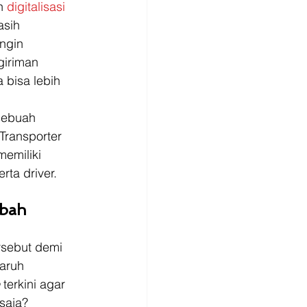
n 
digitalisasi 
sih 
ngin 
giriman 
bisa lebih 
sebuah 
Transporter 
emiliki 
ta driver. 
bah 
sebut demi 
aruh 
 
terkini agar 
saja? 