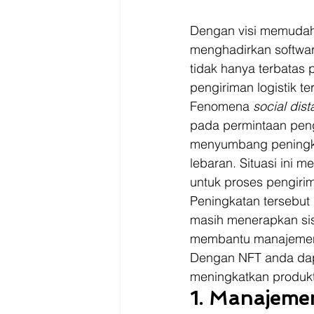
Dengan visi memudahk
menghadirkan softwar
tidak hanya terbata
pengiriman logistik t
Fenomena 
social dis
pada permintaan peng
menyumbang peningkat
lebaran. Situasi ini 
untuk proses pengirima
Peningkatan tersebut 
masih menerapkan si
membantu manajemen tr
Dengan NFT anda dap
meningkatkan produkti
1. Manajem