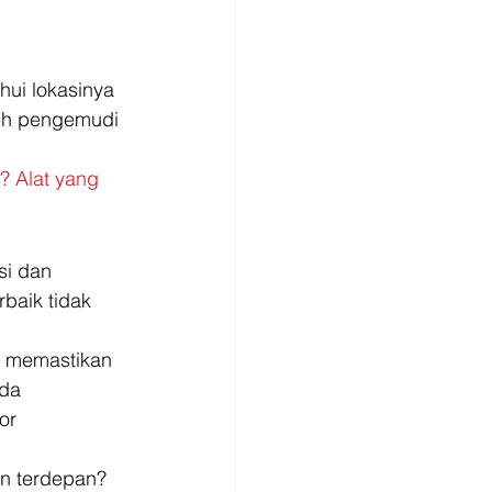
i lokasinya 
leh pengemudi 
? Alat yang 
si dan 
baik tidak 
ta memastikan 
da 
or 
in terdepan? 