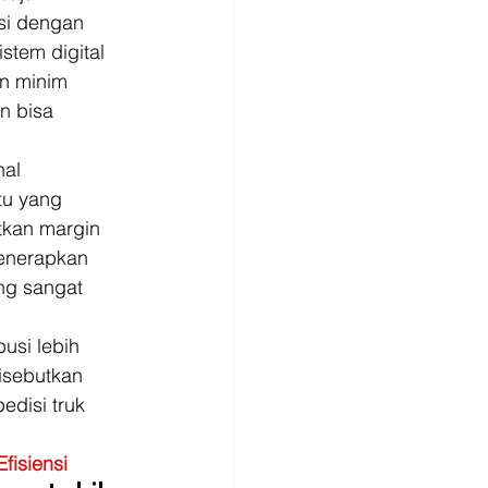
si dengan 
tem digital 
n minim 
n bisa 
al 
tu yang 
kan margin 
enerapkan 
ng sangat 
usi lebih 
isebutkan 
disi truk 
fisiensi