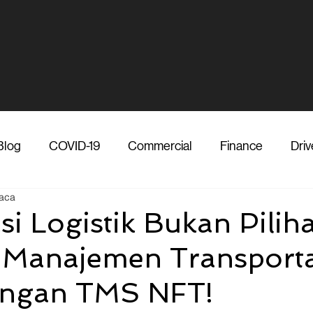
Blog
COVID-19
Commercial
Finance
Driv
aca
dia
Shipper
Technology
Transporter
Ve
asi Logistik Bukan Pilih
 Manajemen Transporta
Vendor
Shipper
Media
COVID-19
F
engan TMS NFT!