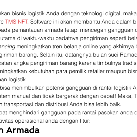
an bisnis logistik Anda dengan teknologi digital, maka
e 
TMS NFT
. Software ini akan membantu Anda dalam ba
s pada pemantauan armada tetapi mencegah gangguan 
erutama di waktu-waktu padatnya pengiriman seperti bela
tancing
 meningkatkan tren belanja online yang akhirnya
iriman barang. Selain itu, datangnya bulan suci Ramada
an angka pengiriman barang karena timbulnya tradisi
meningkatkan kebutuhan para pemilik retailer maupun bisn
n logistik.  
bisa menimbulkan potensi gangguan di rantai logistik A
stem manual dan tidak bergerak dengan cepat! Maka, 
ansportasi dan distribusi Anda bisa lebih baik.  
at menghindari gangguan pada rantai pasokan anda d
vitas operasional anda dengan fitur:  
en Armada