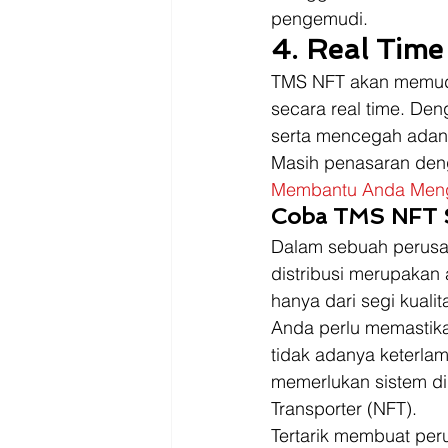
pengemudi. 
4. Real Time
TMS NFT akan memuda
secara real time. De
serta mencegah adan
Masih penasaran deng
Membantu Anda Meng
Coba TMS NFT 
Dalam sebuah perusah
distribusi merupakan 
hanya dari segi kualit
Anda perlu memastikan
tidak adanya keterlam
memerlukan sistem dig
Transporter (NFT).  
Tertarik membuat peru