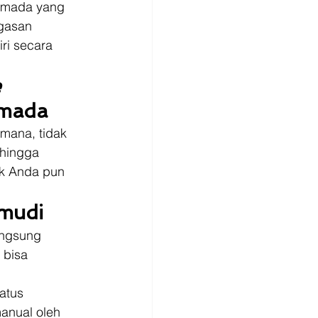
rmada yang 
gasan 
ri secara 
 
rmada
mana, tidak 
ehingga 
ik Anda pun 
mudi
angsung 
 bisa 
atus 
anual oleh 