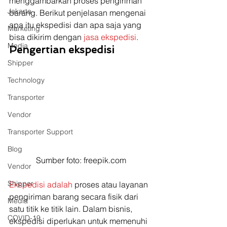
menggambarkan proses pengiriman 
Jakarta
barang. Berikut penjelasan mengenai 
apa itu ekspedisi dan apa saja yang 
Marketing
bisa dikirim dengan 
jasa ekspedisi
. 
Media
Pengertian ekspedisi
Shipper
Technology
Transporter
Vendor
Transporter Support
Blog
Sumber foto: freepik.com
Vendor
Shipper
Ekspedisi adalah
 proses atau layanan 
pengiriman barang secara fisik dari 
Media
satu titik ke titik lain. Dalam bisnis, 
COVID-19
ekspedisi diperlukan untuk memenuhi 