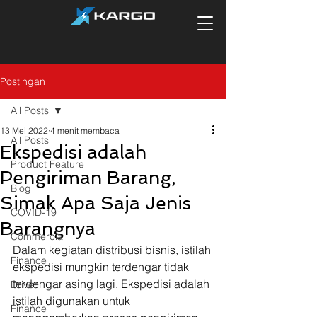
Postingan
All Posts
13 Mei 2022
4 menit membaca
All Posts
Ekspedisi adalah
Product Feature
Pengiriman Barang,
Blog
Simak Apa Saja Jenis
COVID-19
Barangnya
Commercial
Dalam kegiatan distribusi bisnis, istilah 
Finance
ekspedisi mungkin terdengar tidak 
terdengar asing lagi. Ekspedisi adalah 
Driver
istilah digunakan untuk 
Finance