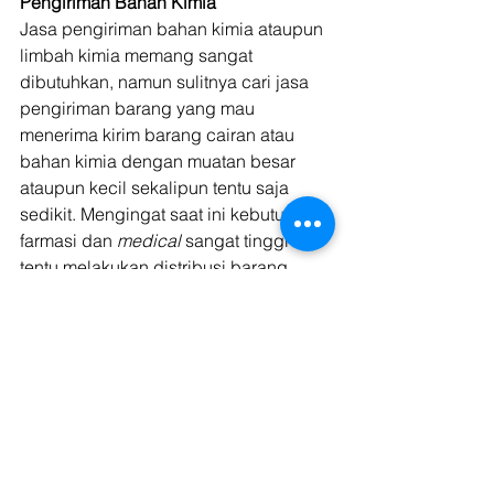
Pengiriman Bahan Kimia
Jasa pengiriman bahan kimia ataupun 
limbah kimia memang sangat 
dibutuhkan, namun sulitnya cari jasa 
pengiriman barang yang mau 
menerima kirim barang cairan atau 
bahan kimia dengan muatan besar 
ataupun kecil sekalipun tentu saja 
sedikit. Mengingat saat ini kebutuhan 
farmasi dan 
medical 
sangat tinggi 
tentu melakukan distribusi barang 
kimia menjadi sangat krusial. 
Saat ini Kargo hadir di Indonesia 
dengan memenuhi tantangan tersebut, 
salah satu perusahaan logistik yang 
berani untuk melakukan pengiriman 
barang kimia dengan resiko di bawah 
30%. Melakukan pengiriman barang 
kimia cair seperti hand sanitizer, 