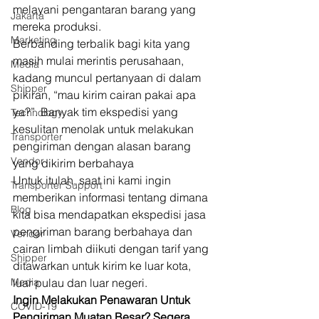
melayani pengantaran barang yang 
Jakarta
mereka produksi. 
Marketing
Berbanding terbalik bagi kita yang 
masih mulai merintis perusahaan, 
Media
kadang muncul pertanyaan di dalam 
Shipper
pikiran, “mau kirim cairan pakai apa 
ya?”. Banyak tim ekspedisi yang 
Technology
kesulitan menolak untuk melakukan 
Transporter
pengiriman dengan alasan barang 
Vendor
yang dikirim berbahaya 
Untuk itulah, saat ini kami ingin 
Transporter Support
memberikan informasi tentang dimana 
Blog
kita bisa mendapatkan ekspedisi jasa 
pengiriman barang berbahaya dan 
Vendor
cairan limbah diikuti dengan tarif yang 
Shipper
ditawarkan untuk kirim ke luar kota, 
Media
luar pulau dan luar negeri. 
Ingin Melakukan Penawaran Untuk 
COVID-19
Pengiriman Muatan Besar? Segera 