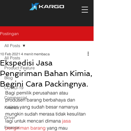
Postingan
All Posts
10 Feb 2021
4 menit membaca
All Posts
Ekspedisi Jasa
Product Feature
Pengiriman Bahan Kimia,
Blog
Begini Cara Packingnya.
COVID-19
Bagi pemilik perusahaan atau 
Commercial
produsen barang berbahaya dan 
cairan yang sudah besar namanya 
Finance
mungkin sudah merasa tidak kesulitan 
Driver
lagi untuk mencari dimana 
jasa 
Finance
pengiriman barang
 yang mau 