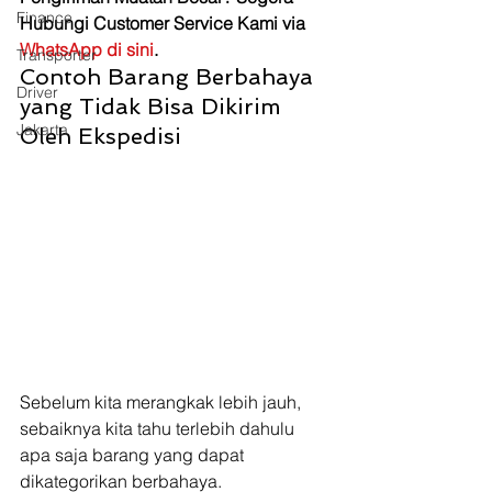
Finance
Hubungi Customer Service Kami via 
WhatsApp di sini
.
Transporter
Contoh Barang Berbahaya 
Driver
yang Tidak Bisa Dikirim 
Jakarta
Oleh Ekspedisi
Sebelum kita merangkak lebih jauh, 
sebaiknya kita tahu terlebih dahulu 
apa saja barang yang dapat 
dikategorikan berbahaya. 