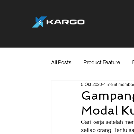
All Posts
Product Feature
5 Okt 2020
4 menit memba
Jakarta
Marketing
Me
Gampang
Modal K
Transporter Support
Blog
Cari kerja setelah m
setiap orang. Tentu 