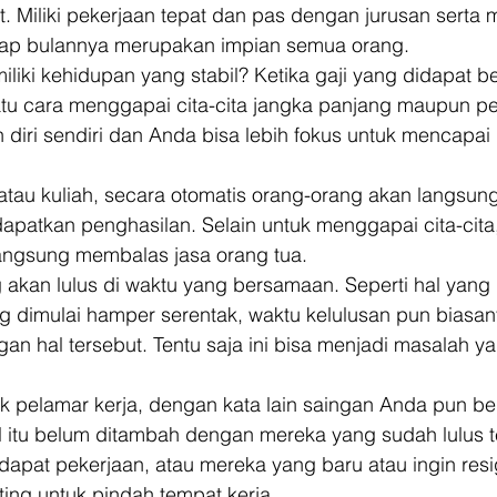
ut. Miliki pekerjaan tepat dan pas dengan jurusan serta
etiap bulannya merupakan impian semua orang. 
miliki kehidupan yang stabil? Ketika gaji yang didapat b
tu cara menggapai cita-cita jangka panjang maupun pen
diri sendiri dan Anda bisa lebih fokus untuk mencapai 
 atau kuliah, secara otomatis orang-orang akan langsun
patkan penghasilan. Selain untuk menggapai cita-cita,
langsung membalas jasa orang tua. 
 akan lulus di waktu yang bersamaan. Seperti hal yang
g dimulai hamper serentak, waktu kelulusan pun biasan
an hal tersebut. Tentu saja ini bisa menjadi masalah ya
k pelamar kerja, dengan kata lain saingan Anda pun b
l itu belum ditambah dengan mereka yang sudah lulus te
pat pekerjaan, atau mereka yang baru atau ingin resig
ing untuk pindah tempat kerja. 