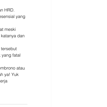
an HRD. 
sensial yang 
at meski 
 katanya dan 
tersebut 
yang fatal 
embrono atau 
ah ya! Yuk 
erja 