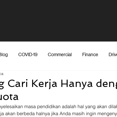
Blog
COVID-19
Commercial
Finance
Driv
ca
dia
Shipper
Technology
Transporter
Ve
 Cari Kerja Hanya den
uota
Vendor
Shipper
Media
COVID-19
F
enyelesaikan masa pendidikan adalah hal yang akan dil
saja akan berbeda halnya jika Anda masih ingin mengen