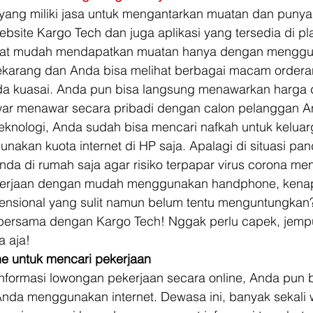
yang miliki jasa untuk mengantarkan muatan dan punya 
site Kargo Tech dan juga aplikasi yang tersedia di pla
gat mudah mendapatkan muatan hanya dengan menggun
sekarang dan Anda bisa melihat berbagai macam ordera
a kuasai. Anda pun bisa langsung menawarkan harga 
ar menawar secara pribadi dengan calon pelanggan A
nologi, Anda sudah bisa mencari nafkah untuk keluar
kan kuota internet di HP saja. Apalagi di situasi pan
Anda di rumah saja agar risiko terpapar virus corona me
ekerjaan dengan mudah menggunakan handphone, kenap
nsional yang sulit namun belum tentu menguntungkan?
bersama dengan Kargo Tech! Nggak perlu capek, jemput
 aja! 
ne untuk mencari pekerjaan
nformasi lowongan pekerjaan secara online, Anda pun b
Anda menggunakan internet. Dewasa ini, banyak sekali 