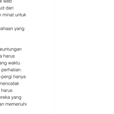
i web 
ud dan 
 minat untuk 
sahaan yang 
keuntungan 
a harus 
ang waktu 
perhatian. 
-pergi hanya 
 mencetak 
 harus 
ereka yang 
an memenuhi 