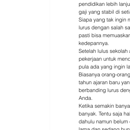
Driver
Jakarta
pendidikan lebih lanj
gaji yang stabil di s
Siapa yang tak ingin 
lurus dengan salah sa
pasti bisa memuaskan 
kedepannya. 
Setelah lulus sekolah
pekerjaan untuk menda
pula ada yang ingin 
Biasanya orang-orang
tahun ajaran baru yan
berbanding lurus deng
Anda. 
Ketika semakin banya
banyak. Tentu saja ha
dahulu namun belum da
lama dan sedang hunt