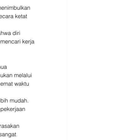
menimbulkan 
ecara ketat 
hwa diri 
mencari kerja 
mua 
ukan melalui 
hemat waktu 
ebih mudah. 
 pekerjaan 
rasakan 
sangat 