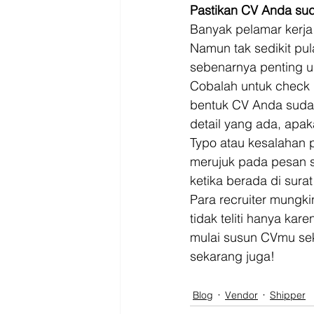
Pastikan CV Anda su
Banyak pelamar kerja
Namun tak sedikit pu
sebenarnya penting un
Cobalah untuk check 
bentuk CV Anda sudah 
detail yang ada, apak
Typo atau kesalahan p
merujuk pada pesan s
ketika berada di surat
Para recruiter mungk
tidak teliti hanya kar
mulai susun CVmu sek
sekarang juga!
Blog
Vendor
Shipper