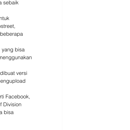
a sebaik 
ntuk 
treet, 
 beberapa 
 yang bisa 
a menggunakan 
ibuat versi 
mengupload 
ti Facebook, 
 Division 
a bisa 