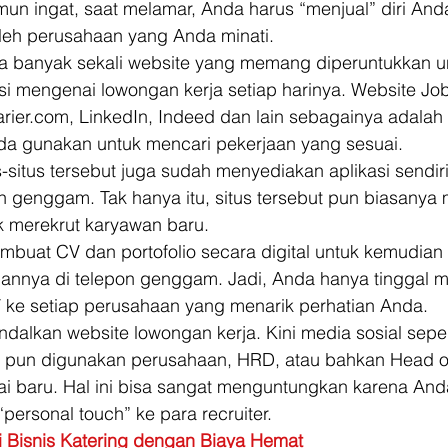
un ingat, saat melamar, Anda harus “menjual” diri And
oleh perusahaan yang Anda minati. 
ada banyak sekali website yang memang diperuntukkan u
i mengenai lowongan kerja setiap harinya. Website Jobs
arier.com, LinkedIn, Indeed dan lain sebagainya adalah
da gunakan untuk mencari pekerjaan yang sesuai. 
-situs tersebut juga sudah menyediakan aplikasi sendiri
n genggam. Tak hanya itu, situs tersebut pun biasany
k merekrut karyawan baru. 
uat CV dan portofolio secara digital untuk kemudian d
nnya di telepon genggam. Jadi, Anda hanya tinggal 
 ke setiap perusahaan yang menarik perhatian Anda. 
alkan website lowongan kerja. Kini media sosial seper
er pun digunakan perusahaan, HRD, atau bahkan Head of
i baru. Hal ini bisa sangat menguntungkan karena And
ersonal touch” ke para recruiter. 
i Bisnis Katering dengan Biaya Hemat