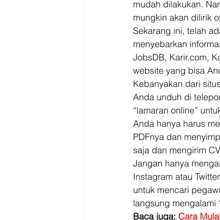
mudah dilakukan. Nam
mungkin akan dilirik 
Sekarang ini, telah 
menyebarkan informas
JobsDB, Karir.com, K
website yang bisa An
Kebanyakan dari situs
Anda unduh di telepo
“lamaran online” untu
Anda hanya harus memb
PDFnya dan menyimpa
saja dan mengirim CV
Jangan hanya mengand
Instagram atau Twitt
untuk mencari pegawa
langsung mengalami “p
Baca juga: 
Cara Mula