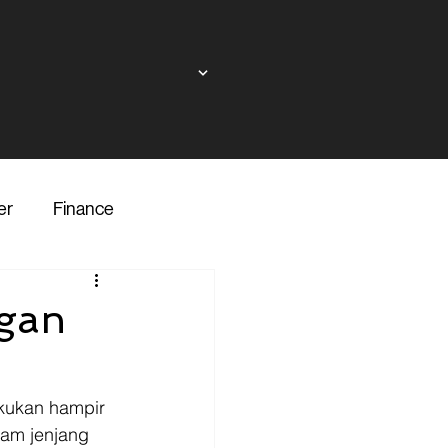
er
Finance
ndor
gan
inance
Transporter
akukan hampir 
yam jenjang 