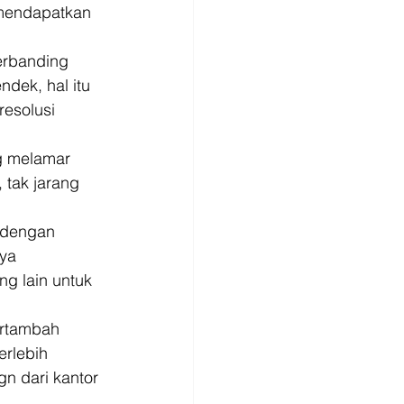
 mendapatkan 
erbanding 
dek, hal itu 
resolusi 
g melamar 
 tak jarang 
 dengan 
ya 
ng lain untuk 
ertambah 
rlebih 
n dari kantor 