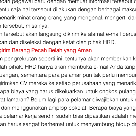
ari pegawai baru dengan memuat informasi tersebut d
Tentu saja hal tersebut dilakukan dengan berbagai maks
menarik minat orang-orang yang mengenal, mengerti dan
 tersebut, misalnya. 
 tersebut akan langsung dikirim ke alamat e-mail peru
kan dan diseleksi dengan ketat oleh pihak HRD. 
irim Barang Pecah Belah yang Aman
 pengrekrutan seperti ini, tentunya akan memberikan 
elah pihak. HRD hanya akan membuka e-mail Anda tanp
ruangan, sementara para pelamar pun tak perlu membu
irimkan CV mereka ke setiap perusahaan yang menarik 
apa biaya yang harus dikeluarkan untuk ongkos pulang
at lamaran? Belum lagi para pelamar diwajibkan untuk
 dan menggunakan amplop cokelat. Berapa biaya yang
 pelamar kerja sendiri sudah bisa dipastikan adalah m
n harus sangat berhemat untuk menyambung hidup d