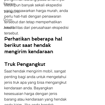
Finance
Meskipun banyak sekali ekspedisi 
yang menawarkan harga murah, anda 
Transporter
perlu hati-hati dengan penawaran 
Driver
tersebut dan tetap memperhatikan 
kredibilitas dari perusahaan ekspedisi 
Jakarta
tersebut. 
Perhatikan beberapa hal 
berikut saat hendak 
mengirim kendaraan
Truk Pengangkut 
Saat hendak mengirim mobil, sangat 
penting bagi anda untuk mengetahui 
jenis truk apa yang bisa mengangkut 
kendaraan anda. Bayangkan 
kesesuaian harga dengan jenis 
barang atau kendaraan yang hendak 
anda kirim. Jika anda hendak 