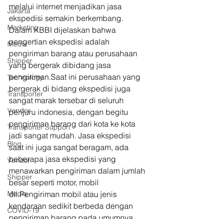
melalui internet menjadikan jasa 
Jakarta
ekspedisi semakin berkembang. 
Marketing
Dalam KBBI dijelaskan bahwa 
pengertian ekspedisi adalah 
Media
pengiriman barang atau perusahaan 
Shipper
yang bergerak dibidang jasa 
pengiriman.Saat ini perusahaan yang 
Technology
bergerak di bidang ekspedisi juga 
Transporter
sangat marak tersebar di seluruh 
Vendor
penjuru indonesia, dengan begitu 
pengiriman barang dari kota ke kota 
Transporter Support
jadi sangat mudah. Jasa ekspedisi 
Blog
saat ini juga sangat beragam, ada 
beberapa jasa ekspedisi yang 
Vendor
menawarkan pengiriman dalam jumlah 
Shipper
besar seperti motor, mobil 
Media
dll.Pengiriman mobil atau jenis 
kendaraan sedikit berbeda dengan 
COVID-19
pengiriman barang pada umumnya. 