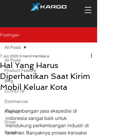
Postingan
All Posts
7 Jun 2020
3 menit membaca
All Posts
Hal Yang Harus
Product Feature
Diperhatikan Saat Kirim
Blog
Mobil Keluar Kota
COVID-19
Commercial
Perkembangan jasa ekspedisi di 
Finance
indonesia sangat baik untuk 
Driver
mendukung perkembangan industri di 
Finance
tanah air. Banyaknya proses transaksi 