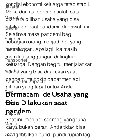
kondisi ekonomi keluarga tetap stabil. 
Jakarta
Maka dari itu, cobalah salah satu 
Marketing
diantara pilihan usaha yang bisa 
dilakukan saat pandemi, di bawah ini. 
Media
Sejatinya masa pandemi bagi 
Shipper
sebagian orang menjadi hal yang 
menakutkan. Apalagi jika masih 
Technology
memiliki tanggungan di lingkup 
Transporter
keluarga. Dengan begitu, menjalankan 
Vendor
usaha yang bisa dilakukan saat 
pandemi mungkin dapat menjadi 
Transporter Support
pilihan yang tepat untuk Anda. 
Blog
Bermacam Ide Usaha yang 
Bisa Dilakukan saat 
Vendor
pandemi
Shipper
Saat ini, menjadi seorang yang tuna 
Media
karya bukan berarti Anda tidak bisa 
menghasilkan pundi-pundi rupiah lagi. 
COVID-19