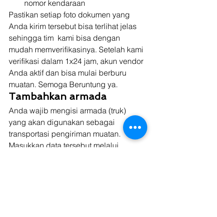
nomor kendaraan 
Pastikan setiap foto dokumen yang 
Anda kirim tersebut bisa terlihat jelas 
sehingga tim  kami bisa dengan 
mudah memverifikasinya. Setelah kami 
verifikasi dalam 1x24 jam, akun vendor 
Anda aktif dan bisa mulai berburu 
muatan. Semoga Beruntung ya. 
Tambahkan armada 
Anda wajib mengisi armada (truk) 
yang akan digunakan sebagai 
transportasi pengiriman muatan. 
Masukkan data tersebut melalui 
halaman “profile --> register vehicles”. 
Masukan no polisi kendaraan Anda 
kemudian upload STNK. 
Cari dan dapatkan muatan 
pertama 