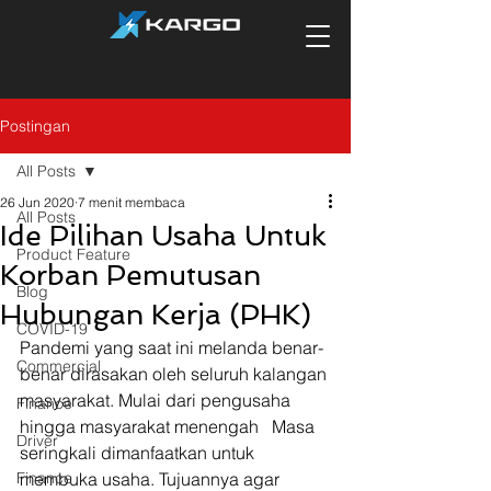
Postingan
All Posts
26 Jun 2020
7 menit membaca
All Posts
Ide Pilihan Usaha Untuk
Product Feature
Korban Pemutusan
Blog
Hubungan Kerja (PHK)
COVID-19
Pandemi yang saat ini melanda benar-
Commercial
benar dirasakan oleh seluruh kalangan 
masyarakat. Mulai dari pengusaha 
Finance
hingga masyarakat menengah   Masa 
Driver
seringkali dimanfaatkan untuk 
Finance
membuka usaha. Tujuannya agar 