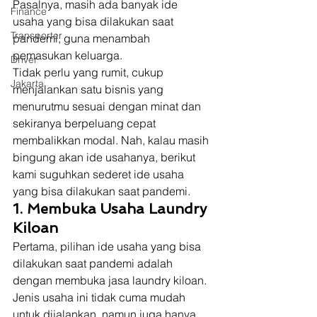
Pasalnya, masih ada banyak ide 
Finance
usaha yang bisa dilakukan saat 
Transporter
pandemi, guna menambah 
pemasukan keluarga. 
Driver
Tidak perlu yang rumit, cukup 
Jakarta
menjalankan satu bisnis yang 
menurutmu sesuai dengan minat dan 
sekiranya berpeluang cepat 
membalikkan modal. Nah, kalau masih 
bingung akan ide usahanya, berikut 
kami suguhkan sederet ide usaha 
yang bisa dilakukan saat pandemi. 
1. Membuka Usaha Laundry 
Kiloan
Pertama, pilihan ide usaha yang bisa 
dilakukan saat pandemi adalah 
dengan membuka jasa laundry kiloan. 
Jenis usaha ini tidak cuma mudah 
untuk dijalankan, namun juga hanya 