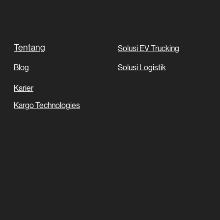
Kargo Nexus Tawarkan
Logis
Solusi TMS
Lingk
Tentang
Solusi EV Trucking
Blog
Solusi Logistik
Karier
Kargo Technologies