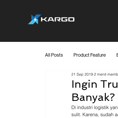
All Posts
Product Feature
21 Sep 2019
2 menit mem
Jakarta
Marketing
Me
Ingin Tr
Banyak? I
Transporter Support
Blog
Di industri logistik
sulit. Karena, sudah 