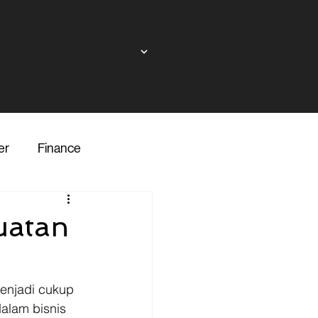
er
Finance
ndor
uatan
inance
Transporter
enjadi cukup 
alam bisnis 