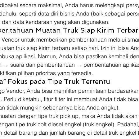
a dipakai secara maksimal, Anda harus melengkapi pers
ahulu, seperti data diri bisnis Anda (baik sebagai per
 dan data kendaraan yang akan digunakan. 
beritahuan Muatan Truk Siap Kirim Terba
go Vendor untuk memberikan pemberitahuan melalui sma
tan truk siap kirim terbaru setiap hari. Izin ini bisa An
mbuka aplikasi. Namun, Anda bisa pastikan kembali de
n → suara dan pemberitahuan → pemberitahuan aplika
ifkan pilihan prioritas yang tersedia. 
a” Fokus pada Tipe Truk Tertentu
go Vendor, Anda bisa memfilter permintaan berdasarkan 
 Perlu diketahui, fitur filter ini membuat Anda tidak bisa
an tidak mungkin sebenarnya bisa Anda angkut.
 muatan dengan tipe truk pick up, maka Anda tidak akan 
an tipe truk colt diesel engkel (truk engkel). Padahal,
etail barang dan jumlah barang di detail truk engkel t