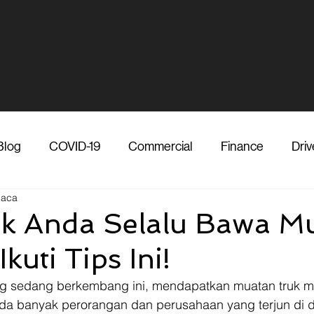
Blog
COVID-19
Commercial
Finance
Driv
baca
dia
Shipper
Technology
Transporter
Ve
uk Anda Selalu Bawa M
kuti Tips Ini!
Vendor
Shipper
Media
COVID-19
F
 yang sedang berkembang ini, mendapatkan muatan truk m
ada banyak perorangan dan perusahaan yang terjun di d