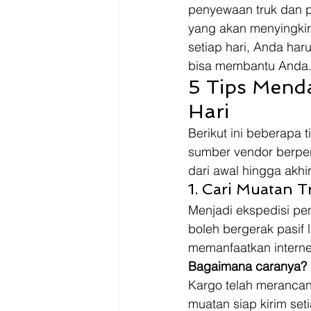
Driver
Jakarta
penyewaan truk dan p
yang akan menyingkir
setiap hari, Anda haru
bisa membantu Anda.
5 Tips Mend
Hari
Berikut ini beberapa 
sumber vendor berpeng
dari awal hingga akh
1. Cari Muatan T
Menjadi ekspedisi pe
boleh bergerak pasif
memanfaatkan interne
Bagaimana caranya?
Kargo telah merancan
muatan siap kirim set