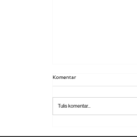
Komentar
Tulis komentar...
Kilas Balik Logistik 2022:
Peran Kargo Tech dalam