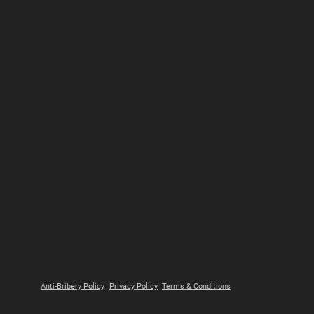
tik Ramah
ungan Keberlanjutan
Anti-Bribery Policy
Privacy Policy
Terms & Conditions