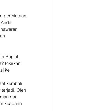
ri permintaan 
n Anda 
enawaran 
an 
ta Rupiah 
? Pikirkan 
si ke 
at kembali 
terjadi. Oleh 
man dari 
am keadaan 