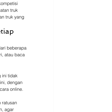
ompetisi 
tan truk 
tan truk yang 
tiap 
dari beberapa 
i, atau baca 
ni tidak 
ini, dengan 
ara online.
 ratusan 
n, agar 