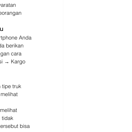
yaratan 
seorangan 
ru
rtphone Anda 
da berikan 
ngan cara 
si → Kargo 
tipe truk 
 melihat 
melihat 
 tidak 
ersebut bisa 