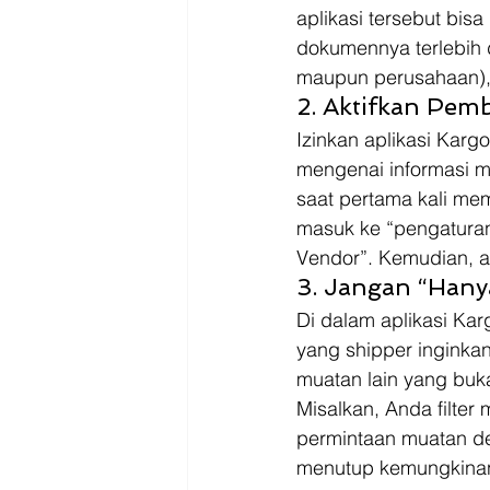
aplikasi tersebut bis
dokumennya terlebih d
maupun perusahaan),
2. Aktifkan Pem
Izinkan aplikasi Kar
mengenai informasi mua
saat pertama kali me
masuk ke “pengatura
Vendor”. Kemudian, akt
3. Jangan “Hany
Di dalam aplikasi Kar
yang shipper inginkan.
muatan lain yang buk
Misalkan, Anda filter
permintaan muatan deng
menutup kemungkinan d