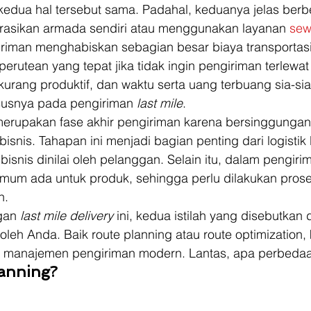
ua hal tersebut sama. Padahal, keduanya jelas berb
asikan armada sendiri atau menggunakan layanan 
sew
riman menghabiskan sebagian besar biaya transportasi
erutean yang tepat jika tidak ingin pengiriman terlewat
urang produktif, dan waktu serta uang terbuang sia-sia
ususnya pada pengiriman 
last mile
. 
merupakan fase akhir pengiriman karena bersinggungan
isnis. Tahapan ini menjadi bagian penting dari logistik 
 bisnis dinilai oleh pelanggan. Selain itu, dalam pengiri
mum ada untuk produk, sehingga perlu dilakukan prose
.  
gan 
last mile delivery
 ini, kedua istilah yang disebutkan d
 oleh Anda. Baik route planning atau route optimization
m manajemen pengiriman modern. Lantas, apa perbeda
lanning?