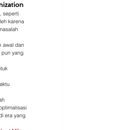
ization
 seperti 
leh karena 
masalah 
k awal dan 
a pun yang 
tuk 
 
aktu 
ah 
ptimalisasi 
di era yang 