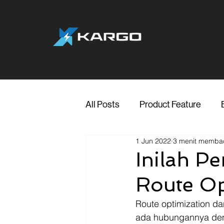
All Posts
Product Feature
1 Jun 2022
3 menit memba
Jakarta
Marketing
Me
Inilah P
Route Op
Transporter Support
Blog
Route optimization d
ada hubungannya deng