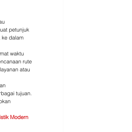
au 
uat petunjuk 
 ke dalam 
emat waktu 
ncanaan rute 
layanan atau 
an 
bagai tujuan. 
bkan 
stik Modern