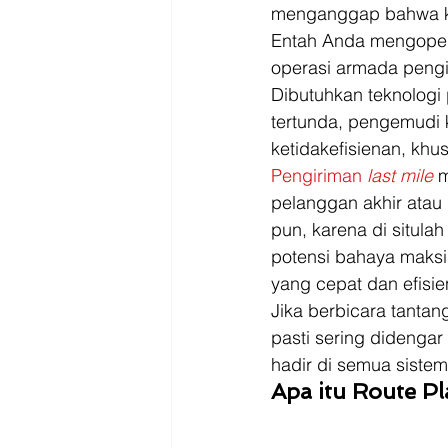
Driver
Jakarta
menganggap bahwa ked
Entah Anda mengoper
operasi armada pengi
Dibutuhkan teknologi p
tertunda, pengemudi k
ketidakefisienan, kh
Pengiriman
 last mile
 
pelanggan akhir atau b
pun, karena di situlah
potensi bahaya maksi
yang cepat dan efisien
Jika berbicara tantan
pasti sering didengar
hadir di semua siste
Apa itu Route P