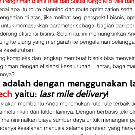
 Pengiriman Bisnis Ritel dan Solusi Kargo Mid Mile dan 
nai apa itu route planning dan route optimization serta 
gertian di atas, jika melihat segi perspektif bisnis, opt
 untuk memasukkan parameter sebagai bagian dari pe
rong efisiensi bisnis. Selain itu, ini memungkinkan An
ujung ke ujung yang mengarah ke pengalaman pelangga
 keseluruhan. 
ng kompleks dan lengkap membuat bisnis bisa menye
iriman dengan efisiensi keseluruhan. Lantas, bagaiman
nnya? 
 adalah dengan menggunakan l
ech
 yaitu: 
last mile delivery
! 
ry 
akan membantu Anda menemukan rute-rute terbaik ti
a melainkan dari faktor lainnya. Dengan berbasis teknol
meminimalkan biaya sumber daya untuk menangani pe
adanya kesalahan manusia selama perutean yang hany