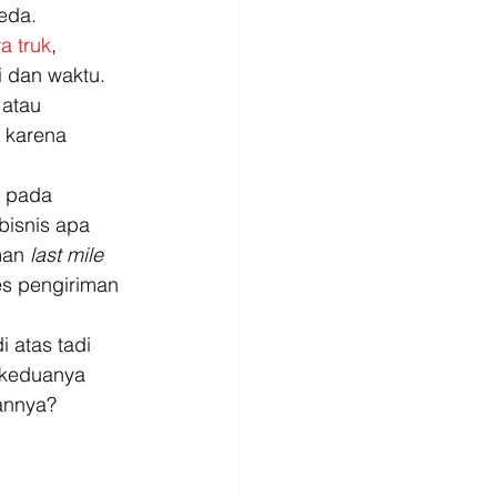
eda. 
a truk
, 
 dan waktu. 
 atau 
 karena 
 pada 
bisnis apa 
man 
last mile 
s pengiriman 
i atas tadi 
, keduanya 
annya? 