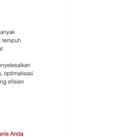
banyak 
ak tempuh 
t 
enyelesaikan 
 optimalisasi 
g efisien 
snis Anda