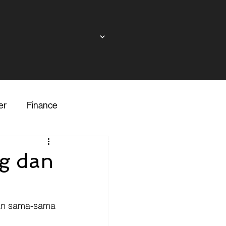
er
Finance
ndor
ng dan
inance
Transporter
dan sama-sama 
 