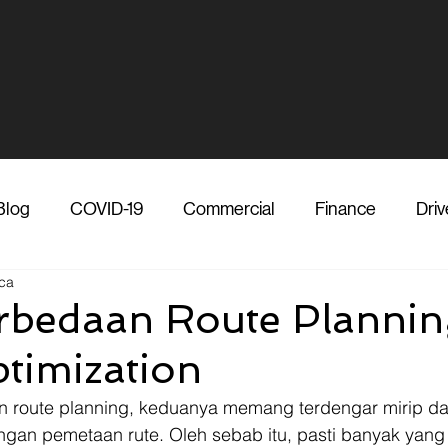
Blog
COVID-19
Commercial
Finance
Driv
ca
dia
Shipper
Technology
Transporter
Ve
erbedaan Route Planni
timization
Vendor
Shipper
Media
COVID-19
F
an route planning, keduanya memang terdengar mirip 
an pemetaan rute. Oleh sebab itu, pasti banyak yang