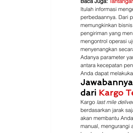
Baca Juga: 
Tantangan
Itulah informasi menge
perbedaannya. Dari pen
memungkinkan bisnis
pengiriman yang mendo
mengontrol operasi 
menyenangkan secara
Adanya parameter ya
antara kecepatan peng
Anda dapat melakuka
Jawabannya
dari 
Kargo T
Kargo 
last mile delive
berdasarkan jarak saj
akan membantu Anda 
manual, mengurangi 