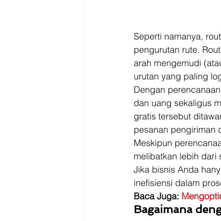
Seperti namanya, rou
pengurutan rute. Rou
arah mengemudi (atau
urutan yang paling log
Dengan perencanaan ru
dan uang sekaligus m
gratis tersebut ditaw
pesanan pengiriman d
Meskipun perencanaan
melibatkan lebih dari
Jika bisnis Anda han
inefisiensi dalam pro
Baca Juga: 
Mengopti
Bagaimana deng