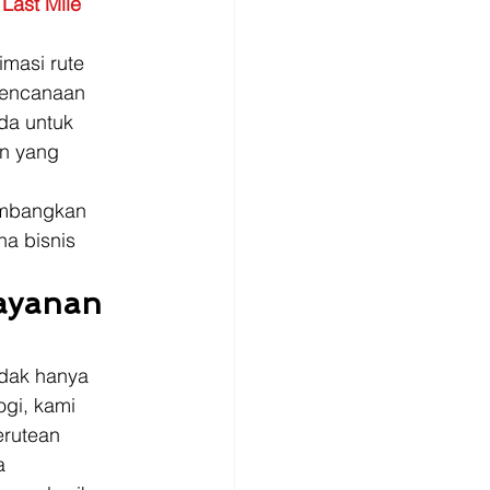
Last Mile
imasi rute 
rencanaan 
da untuk 
n yang 
imbangkan 
a bisnis 
ayanan 
dak hanya 
ogi, kami 
rutean 
a 