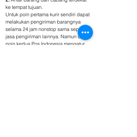
ke tempat tujuan. 
Untuk poin pertama kurir sendiri dapat 
melakukan pengiriman barangnya 
selama 24 jam nonstop sama seperti 
jasa pengiriman lainnya. Namun untuk 
poin kedua Pos Indonesia mengatur 
pengiriman dilakukan pada hari senin 
sampai sabtu dari jam 08.00 hingga 
16.00. 
Baca Juga: 
Perbedaan Ekspedisi dan 
Logistik Beserta Contohnya
Kirim Barang Bersama 
Kargo.tech Tanpa ada Hari 
Libur
Kirim barang bersama Kargo saat ini 
makin mudah. Hanya dengan 
download aplikasi 
Kargo Shipper
kamu dapat melakukan pengiriman 