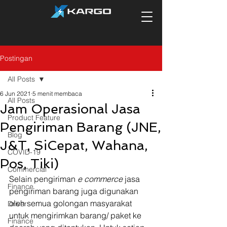
Postingan
All Posts
6 Jun 2021
5 menit membaca
All Posts
Jam Operasional Jasa
Product Feature
Pengiriman Barang (JNE,
Blog
J&T, SiCepat, Wahana,
COVID-19
Pos, Tiki)
Commercial
Selain pengiriman 
e commerce
 jasa 
Finance
pengiriman barang juga digunakan 
oleh semua golongan masyarakat 
Driver
untuk mengirimkan barang/ paket ke 
Finance