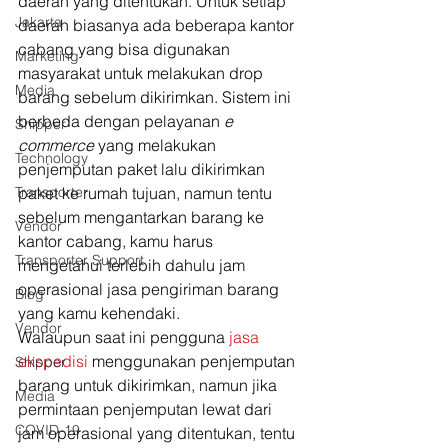
daerah yang ditentukan. Untuk setiap 
Jakarta
daerah biasanya ada beberapa kantor 
cabang yang bisa digunakan 
Marketing
masyarakat untuk melakukan drop 
Media
barang sebelum dikirimkan. Sistem ini 
berbeda dengan pelayanan 
e 
Shipper
commerce
 yang melakukan 
Technology
penjemputan paket lalu dikirimkan 
Transporter
paket ke rumah tujuan, namun tentu 
sebelum mengantarkan barang ke 
Vendor
kantor cabang, kamu harus 
Transporter Support
mengetahui terlebih dahulu jam 
operasional jasa pengiriman barang 
Blog
yang kamu kehendaki. 
Vendor
Walaupun saat ini pengguna 
jasa 
ekspedisi
 menggunakan penjemputan 
Shipper
barang untuk dikirimkan, namun jika 
Media
permintaan penjemputan lewat dari 
COVID-19
jam operasional yang ditentukan, tentu 