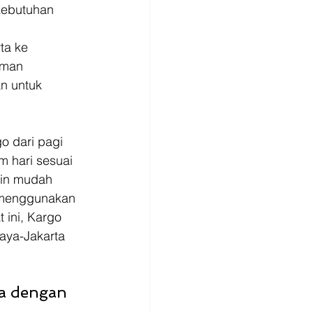
kebutuhan 
ta ke 
iman 
n untuk 
o dari pagi 
 hari sesuai 
kin mudah 
n menggunakan 
ini, Kargo 
aya-Jakarta 
a dengan 