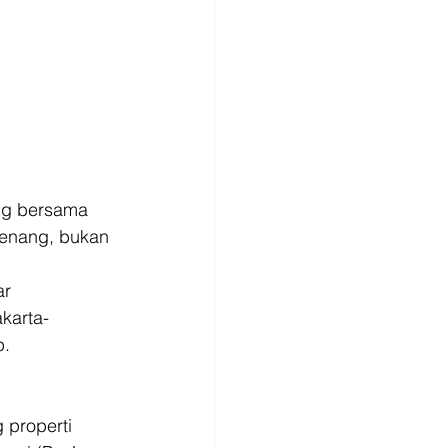
ang bersama 
enang, bukan 
r 
karta-
p.
properti 