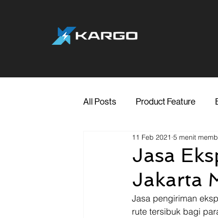
All Posts
Product Feature
11 Feb 2021
5 menit mem
Jakarta
Marketing
Me
Jasa Eks
Jakarta 
Transporter Support
Blog
Jasa pengiriman eksp
rute tersibuk bagi pa