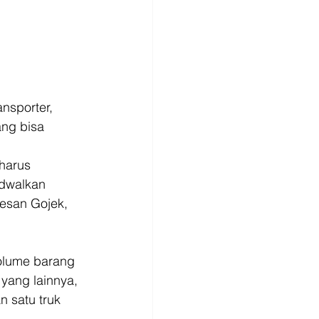
nsporter, 
ng bisa 
harus 
dwalkan 
esan Gojek, 
olume barang 
yang lainnya, 
 satu truk 