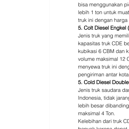
bisa menggunakan pic
lebih 1 ton untuk mu
truk ini dengan harga 
5. Colt Diesel Engkel
Jenis truk yang memil
kapasitas truk CDE be
kubikasi 6 CBM dan k
volume maksimal 12 C
menyewa truk ini den
pengiriman antar kota
5. Cold Diesel Doubl
Jenis truk saudara da
Indonesia, tidak jaran
lebih besar dibandin
maksimal 4 Ton.  
Kelebihan dari truk
banyak karena dapat 