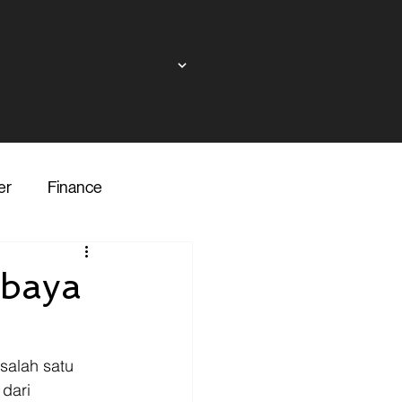
er
Finance
ndor
abaya
inance
Transporter
salah satu 
dari 