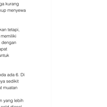
ga kurang 
ukup menyewa 
an tetapi, 
memiliki 
k dengan 
apat 
ntuk 
da ada 6. Di 
ya sedikit 
at muatan 
 yang lebih 
cold diesel 