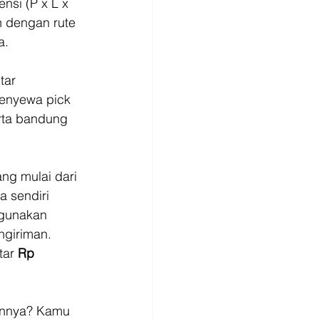
si (P x L x 
 dengan rute 
a. 
tar 
menyewa pick 
rta bandung 
ng mulai dari 
 sendiri 
igunakan 
ngiriman. 
tar 
Rp 
innya? Kamu 