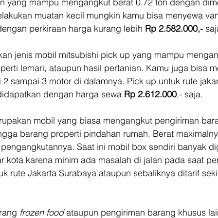
n yang mampu mengangkut berat 0.72 ton dengan dimen
melakukan muatan kecil mungkin kamu bisa menyewa van
dengan perkiraan harga kurang lebih 
Rp 2.582.000,- 
saj
an jenis mobil mitsubishi pick up yang mampu mengan
erti lemari, ataupun hasil pertanian. Kamu juga bisa 
 2 sampai 3 motor di dalamnya. Pick up untuk rute jaka
 didapatkan dengan harga sewa 
Rp 2.612.000
,- saja. 
rupakan mobil yang biasa mengangkut pengiriman bara
ga barang properti pindahan rumah. Berat maximalnya
 pengangkutannya. Saat ini mobil box sendiri banyak d
r kota karena minim ada masalah di jalan pada saat pe
k rute Jakarta Surabaya ataupun sebaliknya ditarif seki
rang 
frozen food
 ataupun pengiriman barang khusus la