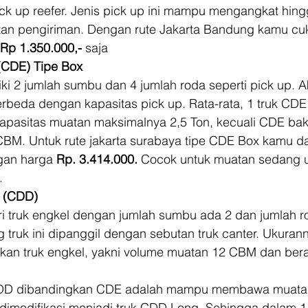
k up reefer. Jenis pick up ini mampu mengangkat hing
atan pengiriman. Dengan rute Jakarta Bandung kamu c
Rp 1.350.000,-
 saja 
 (CDE) Tipe Box
iki 2 jumlah sumbu dan 4 jumlah roda seperti pick up. Ak
rbeda dengan kapasitas pick up. Rata-rata, 1 truk CDE 
apasitas muatan maksimalnya 2,5 Ton, kecuali CDE ba
BM. Untuk rute jakarta surabaya tipe CDE Box kamu d
gan harga 
Rp. 3.414.000. 
Cocok untuk muatan sedang u
. 
e (CDD)
ri truk engkel dengan jumlah sumbu ada 2 dan jumlah ro
g truk ini dipanggil dengan sebutan truk canter. Ukurann
gkan truk engkel, yakni volume muatan 12 CBM dan ber
 CDD dibandingkan CDE adalah mampu membawa muatan
dimodifikasi menjadi truk CDD Long. Sehingga dalam 1 