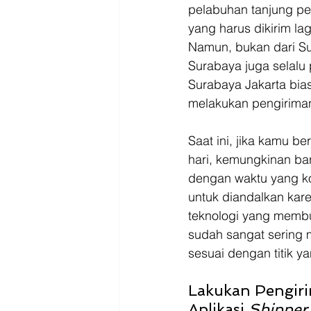
Driver
Jakarta
pelabuhan tanjung pe
yang harus dikirim lag
Namun, bukan dari Sur
Surabaya juga selalu 
Surabaya Jakarta bia
melakukan pengirima
Saat ini, jika kamu 
hari, kemungkinan ba
dengan waktu yang ko
untuk diandalkan kar
teknologi yang membu
sudah sangat sering 
sesuai dengan titik ya
Lakukan Pengiri
Aplikasi 
Shipper