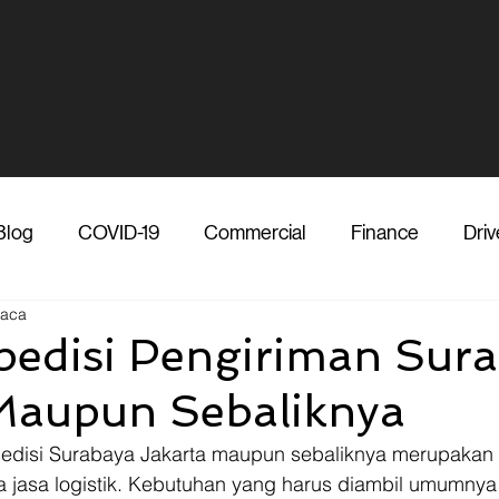
Blog
COVID-19
Commercial
Finance
Driv
baca
dia
Shipper
Technology
Transporter
Ve
pedisi Pengiriman Sur
Maupun Sebaliknya
Vendor
Shipper
Media
COVID-19
F
edisi Surabaya Jakarta maupun sebaliknya merupakan 
ra jasa logistik. Kebutuhan yang harus diambil umumnya 