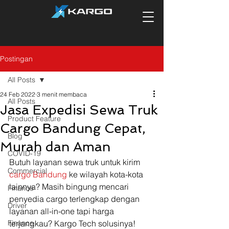
Postingan
All Posts
24 Feb 2022
3 menit membaca
All Posts
Jasa Expedisi Sewa Truk
Product Feature
Cargo Bandung Cepat,
Blog
Murah dan Aman
COVID-19
Butuh layanan sewa truk untuk kirim 
Commercial
cargo Bandung
 ke wilayah kota-kota 
lainnya? Masih bingung mencari 
Finance
penyedia cargo terlengkap dengan 
Driver
layanan all-in-one tapi harga 
Finance
terjangkau? Kargo Tech solusinya! 