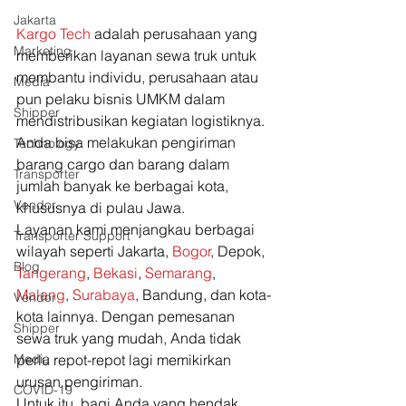
Jakarta
Kargo Tech
 adalah perusahaan yang 
Marketing
memberikan layanan sewa truk untuk 
membantu individu, perusahaan atau 
Media
pun pelaku bisnis UMKM dalam 
Shipper
mendistribusikan kegiatan logistiknya. 
Anda bisa melakukan pengiriman 
Technology
barang cargo dan barang dalam 
Transporter
jumlah banyak ke berbagai kota, 
Vendor
khususnya di pulau Jawa.  
Layanan kami menjangkau berbagai 
Transporter Support
wilayah seperti Jakarta, 
Bogor
, Depok, 
Blog
Tangerang
, 
Bekasi
, 
Semarang
, 
Malang
, 
Surabaya
, Bandung, dan kota-
Vendor
kota lainnya. Dengan pemesanan 
Shipper
sewa truk yang mudah, Anda tidak 
Media
perlu repot-repot lagi memikirkan 
urusan pengiriman.  
COVID-19
Untuk itu, bagi Anda yang hendak 