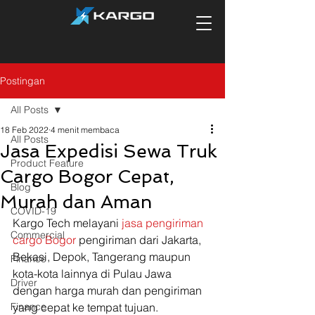
Postingan
All Posts
18 Feb 2022
4 menit membaca
All Posts
Jasa Expedisi Sewa Truk
Product Feature
Cargo Bogor Cepat,
Blog
Murah dan Aman
COVID-19
Kargo Tech melayani 
jasa pengiriman 
Commercial
cargo Bogor
 pengiriman dari Jakarta, 
Bekasi, Depok, Tangerang maupun 
Finance
kota-kota lainnya di Pulau Jawa 
Driver
dengan harga murah dan pengiriman 
Finance
yang cepat ke tempat tujuan.  