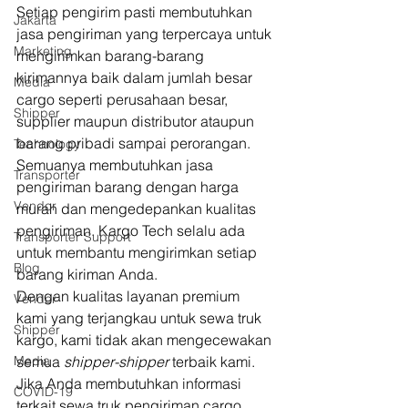
Setiap pengirim pasti membutuhkan 
Jakarta
jasa pengiriman yang terpercaya untuk 
Marketing
mengirimkan barang-barang 
kirimannya baik dalam jumlah besar 
Media
cargo seperti perusahaan besar, 
Shipper
supplier maupun distributor ataupun 
barang pribadi sampai perorangan. 
Technology
Semuanya membutuhkan jasa 
Transporter
pengiriman barang dengan harga 
Vendor
murah dan mengedepankan kualitas 
pengiriman. Kargo Tech selalu ada 
Transporter Support
untuk membantu mengirimkan setiap 
Blog
barang kiriman Anda. 
Dengan kualitas layanan premium 
Vendor
kami yang terjangkau untuk sewa truk 
Shipper
kargo, kami tidak akan mengecewakan 
Media
semua 
shipper-shipper
 terbaik kami. 
Jika Anda membutuhkan informasi 
COVID-19
terkait sewa truk pengiriman cargo 