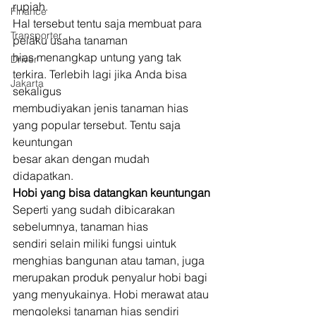
rupiah. 
Finance
Hal tersebut tentu saja membuat para 
Transporter
pelaku usaha tanaman
hias menangkap untung yang tak 
Driver
terkira. Terlebih lagi jika Anda bisa 
Jakarta
sekaligus
membudiyakan jenis tanaman hias 
yang popular tersebut. Tentu saja 
keuntungan
besar akan dengan mudah 
didapatkan. 
Hobi yang bisa datangkan keuntungan
Seperti yang sudah dibicarakan 
sebelumnya, tanaman hias
sendiri selain miliki fungsi uintuk 
menghias bangunan atau taman, juga
merupakan produk penyalur hobi bagi 
yang menyukainya. Hobi merawat atau
mengoleksi tanaman hias sendiri 