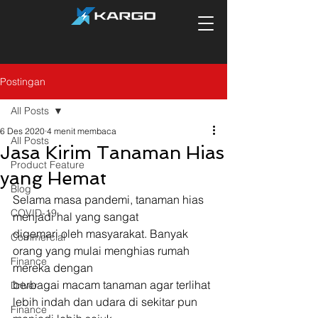
Postingan
All Posts
6 Des 2020
4 menit membaca
All Posts
Jasa Kirim Tanaman Hias
Product Feature
yang Hemat
Blog
Selama masa pandemi, tanaman hias 
COVID-19
menjadi hal yang sangat
digemari oleh masyarakat. Banyak 
Commercial
orang yang mulai menghias rumah 
Finance
mereka dengan
berbagai macam tanaman agar terlihat 
Driver
lebih indah dan udara di sekitar pun
Finance