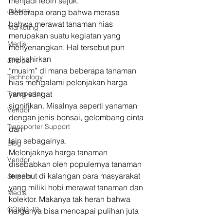
menjadi lebih sejuk.  
Jakarta
Beberapa orang bahwa merasa 
bahwa merawat tanaman hias
Marketing
merupakan suatu kegiatan yang 
Media
menyenangkan. Hal tersebut pun 
melkahirkan
Shipper
“musim” di mana beberapa tanaman 
Technology
hias mengalami pelonjakan harga 
Transporter
yang sangat
signifikan. Misalnya seperti yanaman 
Vendor
dengan jenis bonsai, gelombang cinta 
Transporter Support
dan
lain sebagainya. 
Blog
Melonjaknya harga tanaman 
Vendor
disebabkan oleh populernya tanaman
tersebut di kalangan para masyarakat 
Shipper
yang miliki hobi merawat tanaman dan
Media
kolektor. Makanya tak heran bahwa 
COVID-19
harganya bisa mencapai pulihan juta 