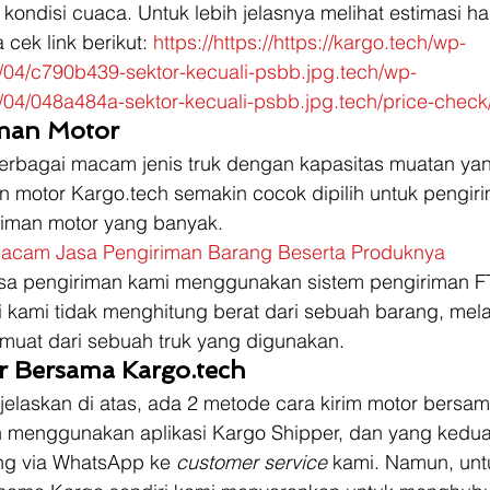
 kondisi cuaca. Untuk lebih jelasnya melihat estimasi h
cek link berikut: 
https://https://https://kargo.tech/wp-
/04/c790b439-sektor-kecuali-psbb.jpg.tech/wp-
/04/048a484a-sektor-kecuali-psbb.jpg.tech/price-check
man Motor
berbagai macam jenis truk dengan kapasitas muatan ya
n motor Kargo.tech semakin cocok dipilih untuk pengir
iman motor yang banyak.  
cam Jasa Pengiriman Barang Beserta Produknya
jasa pengiriman kami menggunakan sistem pengiriman F
i kami tidak menghitung berat dari sebuah barang, mela
muat dari sebuah truk yang digunakan. 
r Bersama Kargo.tech
jelaskan di atas, ada 2 metode cara kirim motor bersam
 menggunakan aplikasi Kargo Shipper, dan yang kedu
g via WhatsApp ke 
customer service
 kami. Namun, unt