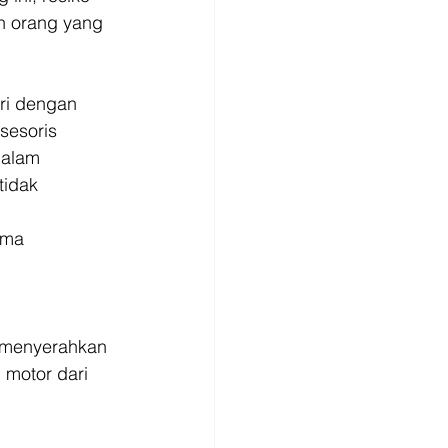
h orang yang 
ri dengan 
sesoris 
dalam 
tidak 
ama 
k menyerahkan 
 motor dari 