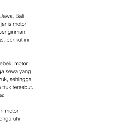
Jawa, Bali 
jenis motor 
pengiriman. 
 berikut ini 
bebek, motor 
rga sewa yang 
ruk, sehingga 
truk tersebut.
a: 
in motor 
engaruhi 