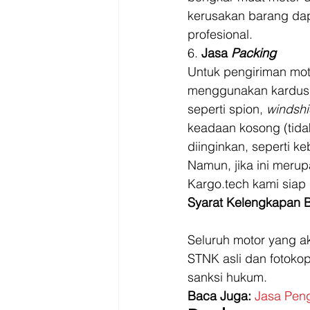
kerusakan barang dap
profesional. 
6. 
Jasa 
Packing
Untuk pengiriman mot
menggunakan kardus s
seperti spion, 
windshi
keadaan kosong (tidak
diinginkan, seperti ke
Namun, jika ini meru
Kargo.tech kami siap
Syarat Kelengkapan 
Seluruh motor yang ak
STNK asli dan fotokop
sanksi hukum. 
Baca Juga:
Jasa Pen