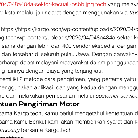
/04/048a484a-sektor-kecuali-psbb.jpg.tech
 yang melaya
r kota melalui jalur darat dengan menggunakan via 
tru
https://https://kargo.tech/wp-content/uploads/2020/04
jpg.tech/wp-content/uploads/2020/04/048a484a-sektor-ke
 sama dengan lebih dari 400 vendor ekspedisi dengan t
 dan tersebar di seluruh pulau Jawa. Dengan banyakn
berharap dapat melayani masyarakat dalam penggunaan
g lainnya dengan biaya yang terjangkau. 
memiliki 2 metode cara pengiriman, yang pertama yaitu
enggunakan aplikasi, dan yang kedua dengan mengg
pp dan melakukan pemesanan melalui 
customer service
ntuan Pengiriman Motor
rsama Kargo.tech, kamu perlui mengetahui kententuan d
sama kami. Berikut kami akan memberikan syarat dan k
trucking 
bersama Kargo.tech 