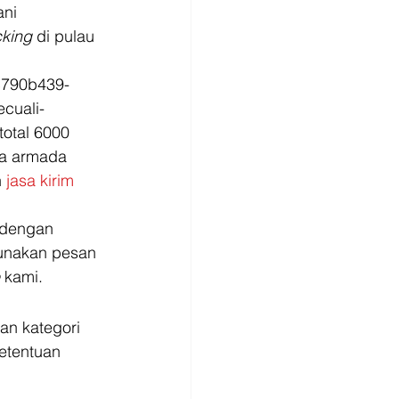
ni 
cking 
di pulau 
/c790b439-
cuali-
otal 6000 
ya armada 
 
jasa kirim 
 dengan 
unakan pesan 
 kami. 
an kategori 
etentuan 