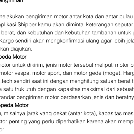
engiriman
elakukan pengiriman motor antar kota dan antar pulau 
likasi Shipper kamu akan dimintai keterangan seputar 
, berat, dan kebutuhan dan kebutuhan tambahan untuk 
argo sendiri akan mengkonfirmasi ulang agar lebih jelas,
akan diajukan. 
epeda Motor
 motor untuk dikirim, jenis motor tersebut meliputi motor 
, motor vespa, motor sport, dan motor gede (moge). Ha
.tech sendiri saat ini dengan menghitung satuan berat t
satu truk utuh dengan kapasitas maksimal dari sebuah 
standar pengiriman motor berdasarkan jenis dan beratny
epeda Motor
u, misalnya jarak yang dekat (antar kota), kapasitas mes
ktor penting yang perlu diperhatikan karena akan memp
or.