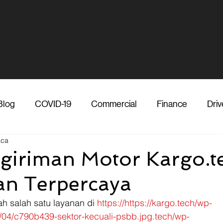
Blog
COVID-19
Commercial
Finance
Driv
aca
dia
Shipper
Technology
Transporter
Ve
giriman Motor Kargo.t
n Terpercaya
Vendor
Shipper
Media
COVID-19
F
ah salah satu layanan di 
https://https://kargo.tech/wp-
/04/c790b439-sektor-kecuali-psbb.jpg.tech/wp-