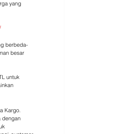
arga yang 
/
ng berbeda-
iman besar 
TL untuk 
inkan 
a Kargo. 
a dengan 
uk 