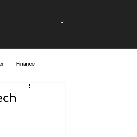
er
Finance
ndor
ech
inance
Transporter