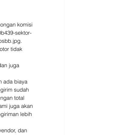
tongan komisi 
0b439-sektor-
psbb.jpg. 
tor tidak 
dan juga 
n ada biaya 
girim sudah 
ngan total 
ami juga akan 
giriman lebih 
vendor, dan 