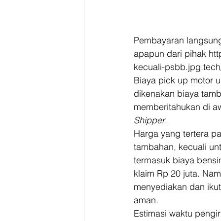
Pembayaran langsung k
apapun dari pihak htt
kecuali-psbb.jpg.tec
Biaya pick up motor u
dikenakan biaya tamb
memberitahukan di awa
Shipper
. 
Harga yang tertera pa
tambahan, kecuali un
termasuk biaya bensin
klaim Rp 20 juta. Na
menyediakan dan ikut 
aman. 
Estimasi waktu pengi