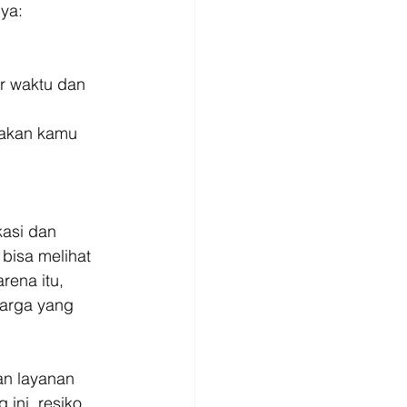
ya: 
r waktu dan 
 akan kamu 
asi dan 
bisa melihat 
rena itu, 
harga yang 
an layanan 
ini, resiko 