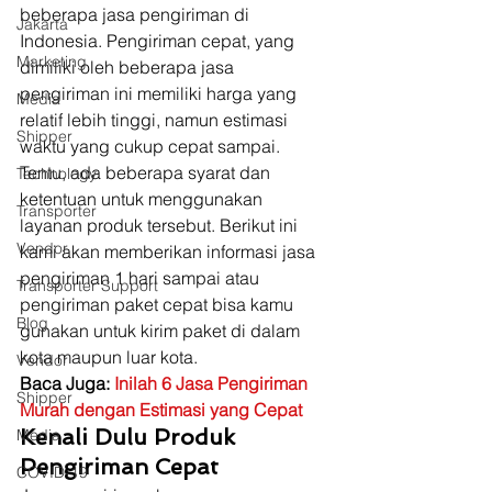
beberapa jasa pengiriman di 
Jakarta
Indonesia. Pengiriman cepat, yang 
Marketing
dimiliki oleh beberapa jasa 
pengiriman ini memiliki harga yang 
Media
relatif lebih tinggi, namun estimasi 
Shipper
waktu yang cukup cepat sampai. 
Tentu, ada beberapa syarat dan 
Technology
ketentuan untuk menggunakan 
Transporter
layanan produk tersebut. Berikut ini 
Vendor
kami akan memberikan informasi jasa 
pengiriman 1 hari sampai atau 
Transporter Support
pengiriman paket cepat bisa kamu 
Blog
gunakan untuk kirim paket di dalam 
kota maupun luar kota. 
Vendor
Baca Juga: 
Inilah 6 Jasa Pengiriman 
Shipper
Murah dengan Estimasi yang Cepat
Kenali Dulu Produk 
Media
Pengiriman Cepat
COVID-19