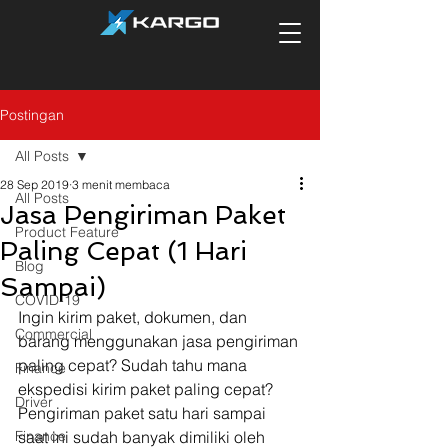
Postingan
All Posts
28 Sep 2019
3 menit membaca
All Posts
Jasa Pengiriman Paket
Product Feature
Paling Cepat (1 Hari
Blog
Sampai)
COVID-19
Ingin kirim paket, dokumen, dan 
Commercial
barang menggunakan jasa pengiriman 
paling cepat? Sudah tahu mana 
Finance
ekspedisi kirim paket paling cepat? 
Driver
Pengiriman paket satu hari sampai 
Finance
saat ini sudah banyak dimiliki oleh 