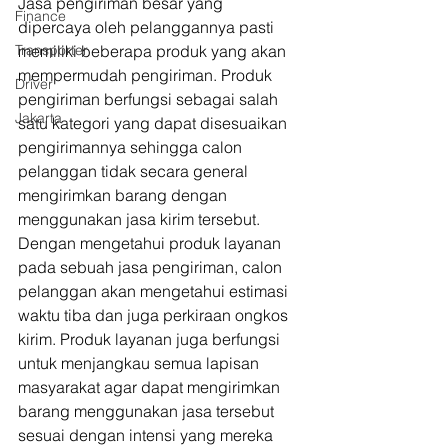
Jasa pengiriman besar yang 
Finance
dipercaya oleh pelanggannya pasti 
Transporter
memiliki beberapa produk yang akan 
mempermudah pengiriman. Produk 
Driver
pengiriman berfungsi sebagai salah 
Jakarta
satu kategori yang dapat disesuaikan 
pengirimannya sehingga calon 
pelanggan tidak secara general 
mengirimkan barang dengan 
menggunakan jasa kirim tersebut. 
Dengan mengetahui produk layanan 
pada sebuah jasa pengiriman, calon 
pelanggan akan mengetahui estimasi 
waktu tiba dan juga perkiraan ongkos 
kirim. Produk layanan juga berfungsi 
untuk menjangkau semua lapisan 
masyarakat agar dapat mengirimkan 
barang menggunakan jasa tersebut 
sesuai dengan intensi yang mereka 