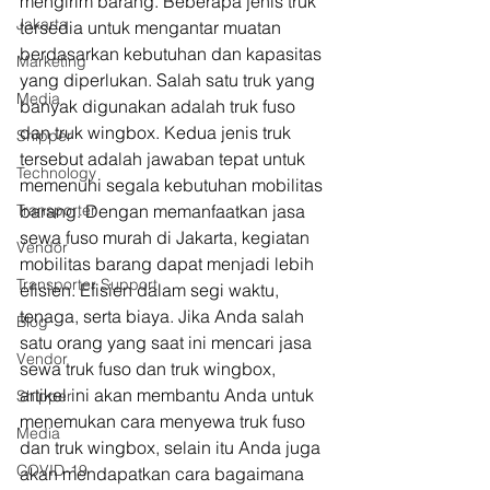
mengirim barang. Beberapa jenis truk 
Jakarta
tersedia untuk mengantar muatan 
berdasarkan kebutuhan dan kapasitas 
Marketing
yang diperlukan. Salah satu truk yang 
Media
banyak digunakan adalah truk fuso 
dan truk wingbox. Kedua jenis truk 
Shipper
tersebut adalah jawaban tepat untuk 
Technology
memenuhi segala kebutuhan mobilitas 
Transporter
barang. Dengan memanfaatkan jasa 
sewa fuso murah di Jakarta, kegiatan 
Vendor
mobilitas barang dapat menjadi lebih 
Transporter Support
efisien. Efisien dalam segi waktu, 
tenaga, serta biaya. Jika Anda salah  
Blog
satu orang yang saat ini mencari jasa 
Vendor
sewa truk fuso dan truk wingbox, 
artikel ini akan membantu Anda untuk 
Shipper
menemukan cara menyewa truk fuso 
Media
dan truk wingbox, selain itu Anda juga 
COVID-19
akan mendapatkan cara bagaimana 