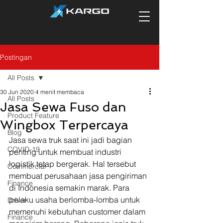
Postingan
All Posts
30 Jun 2020
4 menit membaca
All Posts
Jasa Sewa Fuso dan
Product Feature
Wingbox Terpercaya
Blog
Jasa sewa truk saat ini jadi bagian 
COVID-19
penting untuk membuat industri 
logistik tetap bergerak. Hal tersebut 
Commercial
membuat perusahaan jasa pengiriman 
Finance
di Indonesia semakin marak. Para 
pelaku usaha berlomba-lomba untuk 
Driver
memenuhi kebutuhan customer dalam 
Finance