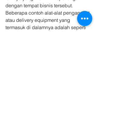
dengan tempat bisnis tersebut. 
Beberapa contoh alat-alat pengangkut 
atau delivery equipment yang 
termasuk di dalamnya adalah seperti 
sebuah gerobak, truk pengangkut, 
mobil-mobil pengantaran, dan 
berbagai jenis kendaraan yang 
digunakan oleh bidang perusahaan 
untuk mengantarkan pasokan logistik 
barangnya maupun untuk 
pendistribusian barang itu sendiri. 
Fixed assets atau Aktiva tetap 
merupakan salah satu dari berbagai 
jenis aset yang memiliki peranan 
penting bagi setiap perusahaan 
maupun pada jenis bisnis yang ada 
karena nilai fungsinya ataupun nilai 
ekonomisnya yang bisa didapat. 