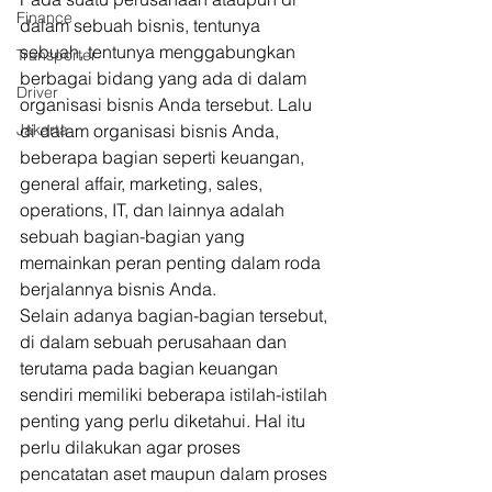
Finance
dalam sebuah bisnis, tentunya 
sebuah, tentunya menggabungkan 
Transporter
berbagai bidang yang ada di dalam 
Driver
organisasi bisnis Anda tersebut. Lalu 
di dalam organisasi bisnis Anda, 
Jakarta
beberapa bagian seperti keuangan, 
general affair, marketing, sales, 
operations, IT, dan lainnya adalah 
sebuah bagian-bagian yang 
memainkan peran penting dalam roda 
berjalannya bisnis Anda. 
Selain adanya bagian-bagian tersebut, 
di dalam sebuah perusahaan dan 
terutama pada bagian keuangan 
sendiri memiliki beberapa istilah-istilah 
penting yang perlu diketahui. Hal itu 
perlu dilakukan agar proses 
pencatatan aset maupun dalam proses 