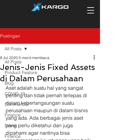
Postingan
All Posts
9 Jul 2020
5 menit membaca
All Posts
Jenis-Jenis Fixed Assets
Product Feature
di Dalam Perusahaan
Blog
Aset adalah suatu hal yang sangat 
COVID-19
penting dan tidak pernah terlepas di 
dalam keberlangsungan suatu 
Commercial
perusahaan maupun di dalam bisnis 
Finance
yang ada. Ada berbagai jenis aset 
yang perlu diketahui dan juga 
Driver
dipahami agar nantinya bisa 
Finance