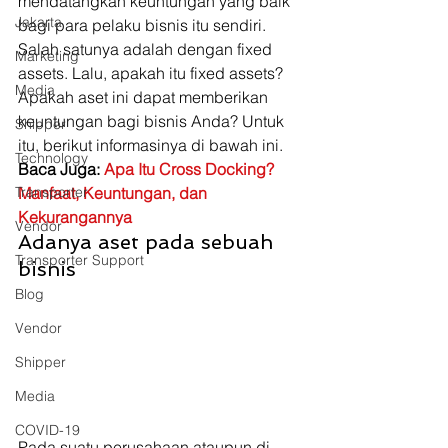
mendatangkan keuntungan yang baik 
Jakarta
bagi para pelaku bisnis itu sendiri. 
Salah satunya adalah dengan fixed 
Marketing
assets. Lalu, apakah itu fixed assets? 
Media
Apakah aset ini dapat memberikan 
keuntungan bagi bisnis Anda? Untuk 
Shipper
itu, berikut informasinya di bawah ini. 
Technology
Baca Juga: 
Apa Itu Cross Docking? 
Transporter
Manfaat, Keuntungan, dan 
Kekurangannya
Vendor
Adanya aset pada sebuah 
Transporter Support
bisnis 
Blog
Vendor
Shipper
Media
COVID-19
Pada suatu perusahaan ataupun di 