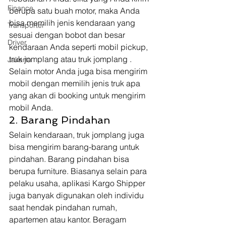
Finance
berupa satu buah motor, maka Anda 
bisa memilih jenis kendaraan yang 
Transporter
sesuai dengan bobot dan besar 
Driver
kendaraan Anda seperti mobil pickup, 
truk jomplang atau truk jomplang . 
Jakarta
Selain motor Anda juga bisa mengirim 
mobil dengan memilih jenis truk apa 
yang akan di booking untuk mengirim 
mobil Anda. 
2. Barang Pindahan  
Selain kendaraan, truk jomplang juga 
bisa mengirim barang-barang untuk 
pindahan. Barang pindahan bisa 
berupa furniture. Biasanya selain para 
pelaku usaha, aplikasi Kargo Shipper 
juga banyak digunakan oleh individu 
saat hendak pindahan rumah, 
apartemen atau kantor. Beragam 