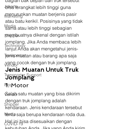
bagian bak depan dari truk tersebut 
Jakarta
bisa terangkat lebih tinggi guna 
menurunkan muatan berjenis pasir 
Marketing
atau batu kerikil. Posisinya yang tidak 
Media
sama atau lebih tinggi sebagian 
membuatnya dikenal dengan istilah 
Shipper
jomplang. Jika Anda membaca lebih 
Technology
lanjut Anda akan mengetahui jenis-
Transporter
jenis muatan atau barang apa saja 
yang cocok dengan truk jomplang.  
Vendor
Jenis Muatan Untuk Truk 
Transporter Support
Jomplang
1. Motor  
Blog
Salah satu muatan yang bisa dikirim 
Vendor
dengan truk jomplang adalah 
Shipper
kendaraan. Jenis kendaraan tersebut 
Media
tentu saja berupa kendaraan roda dua. 
Hal ini bisa disesuaikan dengan 
COVID-19
kebutuhan Anda. Jika yang Anda kirim 