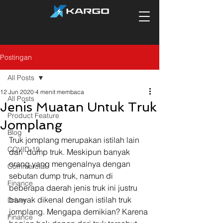
Postingan
All Posts
12 Jun 2020
4 menit membaca
All Posts
Jenis Muatan Untuk Truk
Product Feature
Jomplang
Blog
Truk jomplang merupakan istilah lain 
COVID-19
dari  dump truk. Meskipun banyak 
orang yang mengenalnya dengan 
Commercial
sebutan dump truk, namun di 
Finance
beberapa daerah jenis truk ini justru 
banyak dikenal dengan istilah truk 
Driver
jomplang. Mengapa demikian? Karena 
Finance