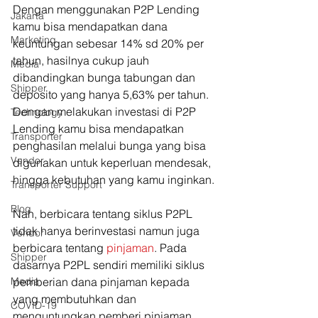
Dengan menggunakan P2P Lending 
Jakarta
kamu bisa mendapatkan dana 
Marketing
keuntungan sebesar 14% sd 20% per 
tahun, hasilnya cukup jauh 
Media
dibandingkan bunga tabungan dan 
Shipper
deposito yang hanya 5,63% per tahun. 
Dengan melakukan investasi di P2P 
Technology
Lending kamu bisa mendapatkan 
Transporter
penghasilan melalui bunga yang bisa 
Vendor
digunakan untuk keperluan mendesak, 
hingga kebutuhan yang kamu inginkan.
Transporter Support
Blog
Nah, berbicara tentang siklus P2PL 
tidak hanya berinvestasi namun juga 
Vendor
berbicara tentang 
pinjaman
. Pada 
Shipper
dasarnya P2PL sendiri memiliki siklus 
Media
pemberian dana pinjaman kepada 
yang membutuhkan dan 
COVID-19
menguntungkan pemberi pinjaman 