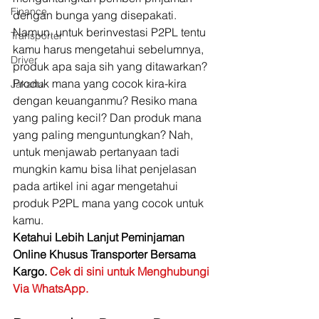
Finance
dengan bunga yang disepakati.  
Namun, untuk berinvestasi P2PL tentu 
Transporter
kamu harus mengetahui sebelumnya, 
Driver
produk apa saja sih yang ditawarkan? 
Produk mana yang cocok kira-kira 
Jakarta
dengan keuanganmu? Resiko mana 
yang paling kecil? Dan produk mana 
yang paling menguntungkan? Nah, 
untuk menjawab pertanyaan tadi 
mungkin kamu bisa lihat penjelasan 
pada artikel ini agar mengetahui 
produk P2PL mana yang cocok untuk 
kamu. 
Ketahui Lebih Lanjut Peminjaman 
Online Khusus Transporter Bersama 
Kargo. 
Cek di sini untuk Menghubungi 
Via WhatsApp.