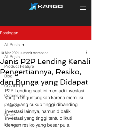
Postingan
All Posts
10 Mar 2021
4 menit membaca
All Posts
Jenis P2P Lending Kenali
Product Feature
Pengertiannya, Resiko,
Blog
dan Bunga yang Didapat
COVID-19
P2P Lending saat ini menjadi investasi 
Commercial
yang menguntungkan karena memiliki 
return 
yang cukup tinggi dibanding 
Finance
investasi lainnya, namun dibalik 
Driver
investasi yang tinggi tentu diikuti 
Finance
dengan resiko yang besar pula. 