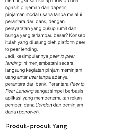
memungkinkan setiap individu buat 
ngasih pinjeman dan dapetin 
pinjaman modal usaha tanpa melalui 
perantara dari bank, dengan 
persyaratan yang cukup rumit dan 
bunga yang terlampau besar? Konsep 
itulah yang diusung oleh platform peer 
to peer lending.  
Jadi, kesimpulannya 
peer to peer 
lending
 ini menjembatani secara 
langsung kegiatan pinjam meminjam 
uang antar 
user 
tanpa adanya 
perantara dari bank. Perantara 
Peer to 
Peer Lending 
sangat simpel berbasis 
aplikasi yang mempertemukan rekan 
pemberi dana (
lender
) dan peminjam 
dana (
borrower
). 
Produk-produk Yang 