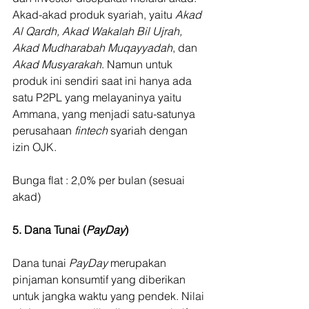
Akad-akad produk syariah, yaitu 
Akad 
Al Qardh, Akad Wakalah Bil Ujrah, 
Akad Mudharabah Muqayyadah
, dan 
Akad Musyarakah
. Namun untuk 
produk ini sendiri saat ini hanya ada 
satu P2PL yang melayaninya yaitu 
Ammana, yang menjadi satu-satunya 
perusahaan 
fintech 
syariah dengan 
izin OJK.
Bunga flat : 2,0% per bulan (sesuai 
akad)
5. Dana Tunai (
PayDay
)
Dana tunai 
PayDay 
merupakan 
pinjaman konsumtif yang diberikan 
untuk jangka waktu yang pendek. Nilai 