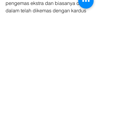
pengemas ekstra dan biasanya di 
dalam telah dikemas dengan kardus 
ataupun Styrofoam. 
Penggunaan packing paket peti kayu 
sendiri biasanya ditujukan untuk 
pengiriman barang tertentu dengan 
perlakuan khusus pada 
pengirimannya seperti barang 
elektronik, barang pecah-belah, 
perangkat software, dan juga benda-
benda lainnya. 
Baca juga: 
Nomor Resi Tidak 
Ditemukan, Lakukan Hal Ini!
Pengiriman barang merupakan suatu 
hal yang cukup penting bagi 
pemenuhan kebutuhan barang-barang 
pokok di tengah masyarakat. Untuk 
mendapatkan pemenuhan tersebut, 
maka layanan pengiriman barang 