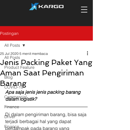
Postingan
All Posts
25 Jul 2020
5 menit membaca
All Posts
Jenis Packing Paket Yang
Product Feature
Aman Saat Pengiriman
Blog
Barang
COVID-19
Apa saja jenis jenis packing barang 
Commercial
dalam logistik?
Finance
Di dalam pengiriman barang, bisa saja 
Driver
terjadi berbagai hal yang dapat 
Finance
berdampak pada barang yang 