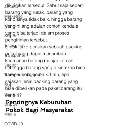
dikirimkan tersebut. Sebut saja seperti 
Jakarta
barang yang rusak, barang yang 
Marketing
kondisinya tidak baik, hingga barang 
yang hilang adalah contoh kendala 
Media
yang bisa terjadi dalam proses 
Shipper
pengiriman tersebut.  
Technology
Untuk itu, diperlukan sebuah packing 
paket yang dapat menambah 
Transporter
keamanan barang menjadi aman 
Vendor
sehingga barang yang dikirimkan bisa 
sampai dengan baik. Lalu, apa 
Transporter Support
sajakah jenis packing barang yang 
Blog
bisa diberikan pada paket barang itu 
Vendor
sendiri? 
Pentingnya Kebutuhan 
Shipper
Pokok Bagi Masyarakat
Media
COVID-19