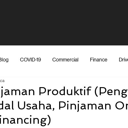
Blog
COVID-19
Commercial
Finance
Driv
aca
dia
Shipper
Technology
Transporter
Ve
njaman Produktif (Peng
al Usaha, Pinjaman On
Vendor
Shipper
Media
COVID-19
F
Financing)