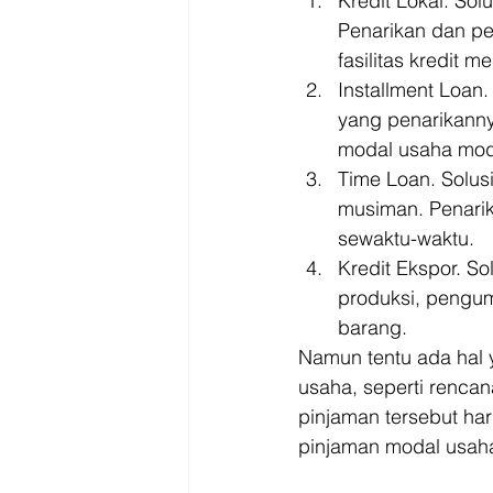
Kredit Lokal. Sol
Penarikan dan pe
fasilitas kredit m
Installment Loan
yang penarikanny
modal usaha mode
Time Loan. Solus
musiman. Penarik
sewaktu-waktu.
Kredit Ekspor. S
produksi, pengu
barang. 
Namun tentu ada hal 
usaha, seperti renca
pinjaman tersebut ha
pinjaman modal usaha