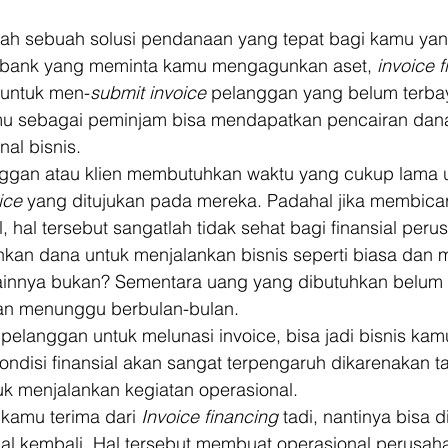
lah sebuah solusi pendanaan yang tepat bagi kamu ya
ti bank yang meminta kamu mengagunkan aset,
 invoice 
untuk men-
submit invoice 
pelanggan yang belum terba
mu sebagai peminjam bisa mendapatkan pencairan dana
al bisnis. 
nggan atau klien membutuhkan waktu yang cukup lama 
ice 
yang ditujukan pada mereka. Padahal jika membicar
 hal tersebut sangatlah tidak sehat bagi finansial peru
an dana untuk menjalankan bisnis seperti biasa dan 
ainnya bukan? Sementara uang yang dibutuhkan belum 
an menunggu berbulan-bulan. 
elanggan untuk melunasi invoice, bisa jadi bisnis kam
ndisi finansial akan sangat terpengaruh dikarenakan t
k menjalankan kegiatan operasional. 
kamu terima dari 
Invoice financing
 tadi, nantinya bisa 
nal kembali. Hal tersebut membuat operasional perusaha