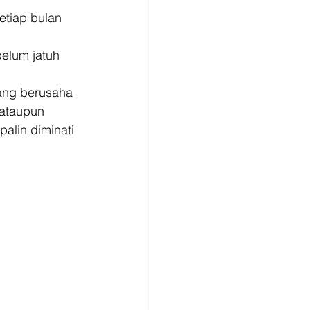
etiap bulan 
elum jatuh 
ang berusaha 
ataupun 
alin diminati 