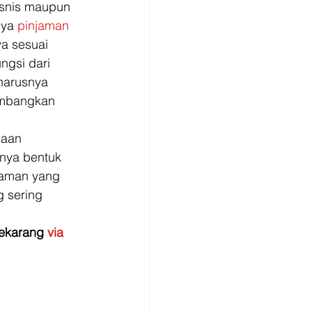
isnis maupun 
nya 
pinjaman 
a sesuai 
ngsi dari 
harusnya 
embangkan 
naan 
knya bentuk 
jaman yang 
g sering 
ekarang 
via 