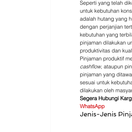
Driver
Jakarta
Seperti yang telah di
untuk kebutuhan konsu
adalah hutang yang h
dengan perjanjian tert
kebutuhan yang terbi
pinjaman dilakukan 
produktivitas dan kual
Pinjaman produktif me
cashflow
, ataupun pi
pinjaman yang ditawa
sesuai untuk kebutuha
dilakukan oleh masyar
Segera Hubungi Karg
WhatsApp
Jenis-Jenis Pin