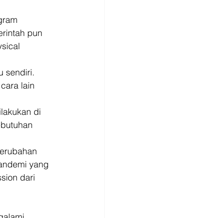
gram 
erintah pun 
sical 
sendiri. 
cara lain 
lakukan di 
ebutuhan 
perubahan 
pandemi yang 
sion dari 
galami 