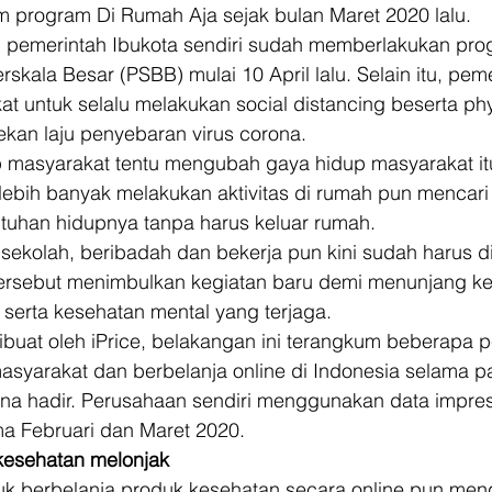
m program Di Rumah Aja sejak bulan Maret 2020 lalu. 
, pemerintah Ibukota sendiri sudah memberlakukan pro
skala Besar (PSBB) mulai 10 April lalu. Selain itu, pem
 untuk selalu melakukan social distancing beserta phy
kan laju penyebaran virus corona. 
 masyarakat tentu mengubah gaya hidup masyarakat itu 
lebih banyak melakukan aktivitas di rumah pun mencari 
uhan hidupnya tanpa harus keluar rumah. 
i sekolah, beribadah dan bekerja pun kini sudah harus di
tersebut menimbulkan kegiatan baru demi menunjang k
 serta kesehatan mental yang terjaga. 
ibuat oleh iPrice, belakangan ini terangkum beberapa 
asyarakat dan berbelanja online di Indonesia selama 
ona hadir. Perusahaan sendiri menggunakan data impres
ma Februari dan Maret 2020. 
kesehatan melonjak
uk berbelanja produk kesehatan secara online pun men