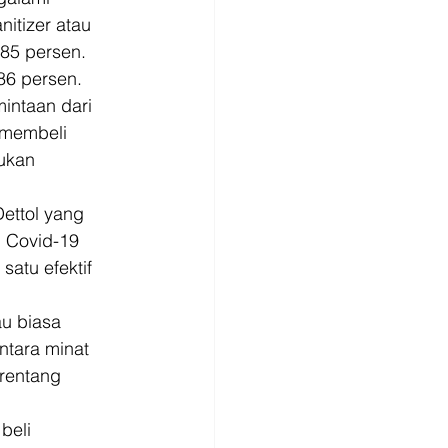
itizer atau 
85 persen. 
86 persen. 
intaan dari 
 membeli 
ukan 
ettol yang 
 Covid-19 
atu efektif 
u biasa 
tara minat 
rentang 
beli 