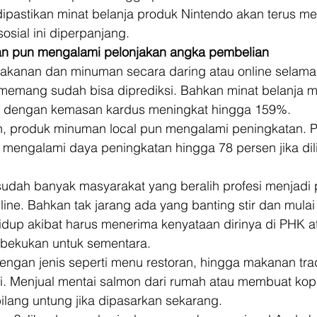
 dipastikan minat belanja produk Nintendo akan terus men
sial ini diperpanjang. 
 pun mengalami pelonjakan angka pembelian
akanan dan minuman secara daring atau online selama
emang sudah bisa diprediksi. Bahkan minat belanja m
 dengan kemasan kardus meningkat hingga 159%. 
n, produk minuman local pun mengalami peningkatan. 
mengalami daya peningkatan hingga 78 persen jika dili
 
, sudah banyak masyarakat yang beralih profesi menjad
e. Bahkan tak jarang ada yang banting stir dan mulai 
up akibat harus menerima kenyataan dirinya di PHK a
bekukan untuk sementara. 
ngan jenis seperti menu restoran, hingga makanan trad
i. Menjual mentai salmon dari rumah atau membuat kopi
bilang untung jika dipasarkan sekarang. 