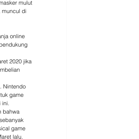
masker mulut 
 muncul di 
ja online 
 pendukung 
et 2020 jika 
embelian 
 Nintendo 
ntuk game 
ni. 
n bahwa 
 sebanyak 
sical game 
ret lalu. 