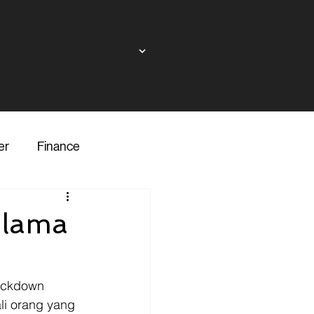
er
Finance
ndor
elama
inance
Transporter
ockdown 
li orang yang 