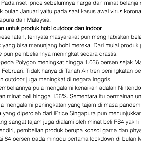
 Pada riset iprice sebelumnya harga dan minat belanja 
 bulan Januari yaitu pada saat kasus awal virus korona
apura dan Malaysia. 
n untuk produk hobi outdoor dan indoor
esehatan, ternyata masyarakat pun menghabiskan belan
 yang bisa menunjang hobi mereka. Dari mulai produk
 pun pembeliannya meningkat secara drastis. 
epeda Polygon meningkat hingga 1.036 persen sejak Mar
Februari. Tidak hanya di Tanah Air tren peningkatan p
 outdoor juga meningkat di negara Inggris. 
mbeliannya pula mengalami kenaikan adalah Nintendo.
n minat beli hingga 156%. Sementara itu permainan u
 mengalami peningkatan yang tajam di masa pandemi i
a yang diperoleh dari iPrice Singapura pun menunjukka
g sangat tajam juga dialami oleh minat beli PS4 yakni
 sendiri, pembelian produk berupa konsol game dan phy
i 84 persen pada minggu pertama lockdown di bulan Ma