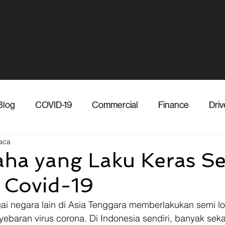
Blog
COVID-19
Commercial
Finance
Driv
aca
dia
Shipper
Technology
Transporter
Ve
aha yang Laku Keras S
 Covid-19
Vendor
Shipper
Media
COVID-19
F
ai negara lain di Asia Tenggara memberlakukan semi l
baran virus corona. Di Indonesia sendiri, banyak seka