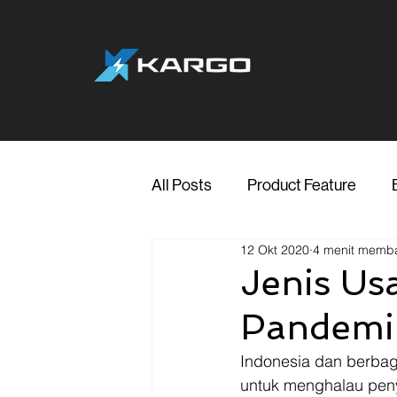
All Posts
Product Feature
12 Okt 2020
4 menit memb
Jakarta
Marketing
Me
Jenis Us
Pandemi
Transporter Support
Blog
Indonesia dan berbag
untuk menghalau penye