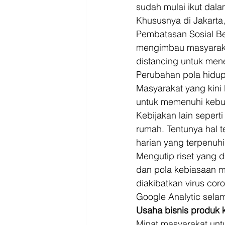
Driver
Jakarta
sudah mulai ikut dala
Khususnya di Jakarta
Pembatasan Sosial Ber
mengimbau masyarakat
distancing untuk mene
Perubahan pola hidup
Masyarakat yang kini 
untuk memenuhi kebut
Kebijakan lain sepert
rumah. Tentunya hal 
harian yang terpenuhi
Mengutip riset yang d
dan pola kebiasaan m
diakibatkan virus cor
Google Analytic sela
Usaha bisnis produk 
Minat masyarakat unt