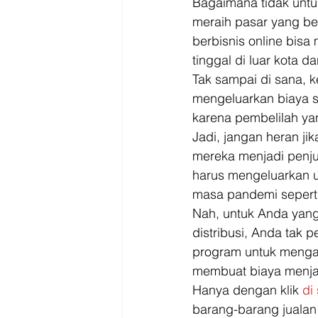
Bagaimana tidak untu
meraih pasar yang be
berbisnis online bis
tinggal di luar kota da
Tak sampai di sana, k
mengeluarkan biaya se
karena pembelilah ya
Jadi, jangan heran ji
mereka menjadi penju
harus mengeluarkan ua
masa pandemi seperti 
Nah, untuk Anda yang
distribusi, Anda tak p
program untuk mengan
membuat biaya menjad
Hanya dengan klik 
di 
barang-barang jualan