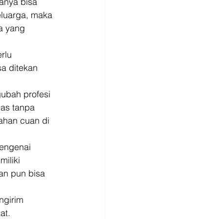
anya bisa 
luarga, maka 
a yang 
rlu 
a ditekan 
ubah profesi 
as tanpa 
ahan cuan di 
engenai 
iliki 
an pun bisa 
ngirim 
t. 