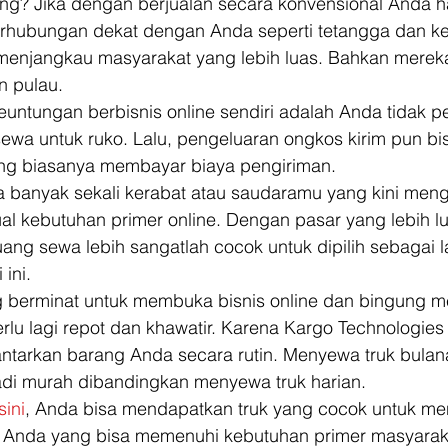
ng? Jika dengan berjualan secara konvensional Anda h
rhubungan dekat dengan Anda seperti tetangga dan ke
a menjangkau masyarakat yang lebih luas. Bahkan merek
n pulau. 
euntungan berbisnis online sendiri adalah Anda tidak pe
wa untuk ruko. Lalu, pengeluaran ongkos kirim pun bis
ng biasanya membayar biaya pengiriman. 
ka banyak sekali kerabat atau saudaramu yang kini meng
al kebutuhan primer online. Dengan pasar yang lebih lu
ng sewa lebih sangatlah cocok untuk dipilih sebagai l
ini. 
 berminat untuk membuka bisnis online dan bingung m
erlu lagi repot dan khawatir. Karena Kargo Technologies m
tarkan barang Anda secara rutin. Menyewa truk bulan
i murah dibandingkan menyewa truk harian. 
sini
, Anda bisa mendapatkan truk yang cocok untuk me
 Anda yang bisa memenuhi kebutuhan primer masyaraka