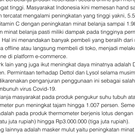
at tinggi. Masyarakat Indonesia kini memesan hand san
tercatat mengalami peningkatan yang tinggi yakni, 5.5
Vitamin C dengan peningkatan minat belanja sampai 1.9
n minat belanja pasti miliki dampak pada tingginya perm
. Hal ini menandakan banyak pembeli yang beralih dari
a offline atau langsung membeli di toko, menjadi melak
ine di platform e-commerce. 
k lain yang juga ikut meningkat daya minatnya adalah D
n. Permintaan terhadap Dettol dan Lysol selama musim
 dikarenakan penganjuran penggunaan ini sebagai salah s
mbunuh virus Covid-19. 
lanja masyarakat pada produk pengukur suhu tubuh ata
meter pun meningkat tajam hingga 1.007 persen. Semen
 adalah pada produk thermometer berjenis lotus dengan 
tu juta rupiah) hingga Rp3.000.000 (tiga juta rupiah). 
 lainnya adalah masker mulut yaitu peningkatan minat 