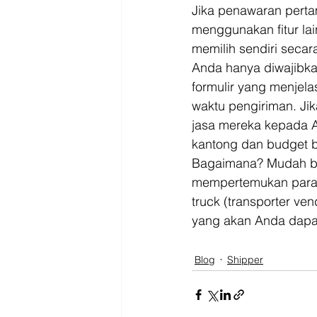
Jika penawaran perta
menggunakan fitur lai
memilih sendiri seca
Anda hanya diwajibkan
formulir yang menjela
waktu pengiriman. Ji
jasa mereka kepada A
kantong dan budget b
Bagaimana? Mudah bu
mempertemukan para 
truck (transporter ve
yang akan Anda dapat
Blog
Shipper