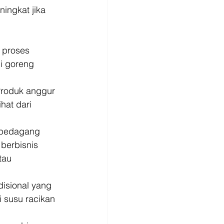
ingkat jika 
 proses 
i goreng 
Produk anggur 
hat dari 
i pedagang 
berbisnis 
tau 
isional yang 
 susu racikan 