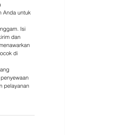
 
n Anda untuk 
nggam. Isi 
irim dan 
n menawarkan 
ocok di 
yang 
a penyewaan 
an pelayanan 