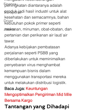
Finance
peningkatan diantaranya adalah 
produk jadi hasil industri untuk alat 
Transporter
kesehatan dan semacamnya, bahan 
Driver
kebutuhan pokok primer seperti 
makanan, minuman, obat-obatan, dan 
Jakarta
pertanian dan perikanan air laut/ air 
tawar. 
Adanya kebijakan pembatasan 
perjalanan seperti PSBB yang 
diberlakukan untuk meminimalkan 
penyebaran virus menghambat 
kemampuan bisnis dalam 
menggunakan transportasi mereka 
untuk melakukan distribusi logistik.  
Baca Juga: 
Keuntungan 
Mengoptimalkan Pengiriman Mid Mile 
Bersama Kargo
Tantangan yang Dihadapi 