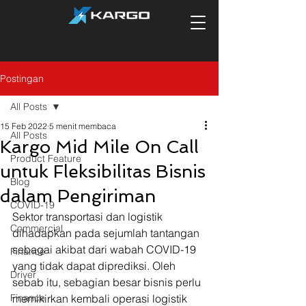
Postingan
All Posts
15 Feb 2022
5 menit membaca
All Posts
Kargo Mid Mile On Call
Product Feature
untuk Fleksibilitas Bisnis
Blog
dalam Pengiriman
COVID-19
Sektor transportasi dan logistik 
Commercial
dihadapkan pada sejumlah tantangan 
sebagai akibat dari wabah COVID-19 
Finance
yang tidak dapat diprediksi. Oleh 
Driver
sebab itu, sebagian besar bisnis perlu 
Finance
memikirkan kembali operasi logistik 