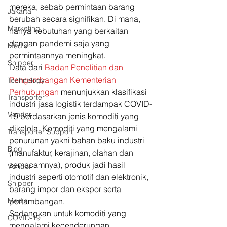
mereka, sebab permintaan barang 
Jakarta
berubah secara signifikan. Di mana, 
Marketing
hanya kebutuhan yang berkaitan 
dengan pandemi saja yang 
Media
permintaannya meningkat.  
Shipper
Data dari 
Badan Penelitian dan 
Pengembangan Kementerian 
Technology
Perhubungan
 menunjukkan klasifikasi 
Transporter
industri jasa logistik terdampak COVID-
Vendor
19 berdasarkan jenis komoditi yang 
dikelola. Komoditi yang mengalami 
Transporter Support
penurunan yakni bahan baku industri 
Blog
(manufaktur, kerajinan, olahan dan 
semacamnya), produk jadi hasil 
Vendor
industri seperti otomotif dan elektronik, 
Shipper
barang impor dan ekspor serta 
Media
pertambangan.  
Sedangkan untuk komoditi yang 
COVID-19
mengalami kecenderungan 