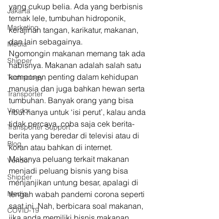
yang cukup belia. Ada yang berbisnis 
Jakarta
ternak lele, tumbuhan hidroponik, 
Marketing
kerajinan tangan, karikatur, makanan, 
dan lain sebagainya. 
Media
Ngomongin makanan memang tak ada 
Shipper
habisnya. Makanan adalah salah satu 
komponen penting dalam kehidupan 
Technology
manusia dan juga bahkan hewan serta 
Transporter
tumbuhan. Banyak orang yang bisa 
Vendor
ribut hanya untuk ‘isi perut’, kalau anda 
tidak percaya, coba saja cek berita-
Transporter Support
berita yang beredar di televisi atau di 
Blog
koran atau bahkan di internet. 
Makanya peluang terkait makanan 
Vendor
menjadi peluang bisnis yang bisa 
Shipper
menjanjikan untung besar, apalagi di 
Media
tengah wabah pandemi corona seperti 
saat ini. Nah, berbicara soal makanan, 
COVID-19
jika anda memiliki bisnis makanan, 