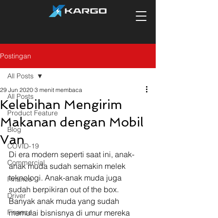
Postingan
All Posts
29 Jun 2020
3 menit membaca
All Posts
Kelebihan Mengirim
Product Feature
Makanan dengan Mobil
Blog
Van
COVID-19
Di era modern seperti saat ini, anak-
Commercial
anak muda sudah semakin melek 
teknologi. Anak-anak muda juga 
Finance
sudah berpikiran out of the box. 
Driver
Banyak anak muda yang sudah 
Finance
memulai bisnisnya di umur mereka 