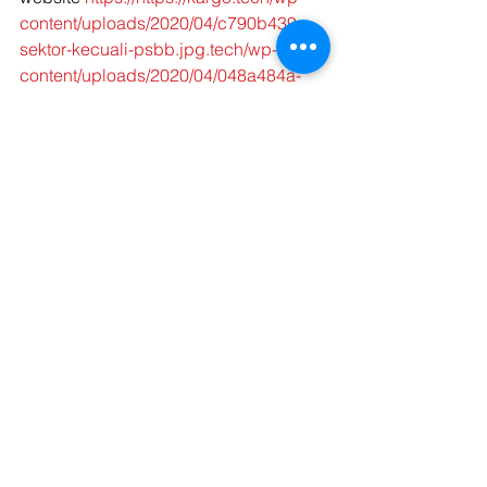
content/uploads/2020/04/c790b439-
sektor-kecuali-psbb.jpg.tech/wp-
content/uploads/2020/04/048a484a-
sektor-kecuali-psbb.jpg.tech
 karena 
disana juga menyediakan jasa 
pengantaran makanan kapanpun dan 
dimanapun. Karena Kargo Tech 
sendiri sudah bekerjasama dengan 
ribuan transporter. Selamat berbisnis 
makanan dan tetap jaga kesehatan! 
Semoga pandemi corona seperti saat 
ini segera berlalu.
Blog
Shipper