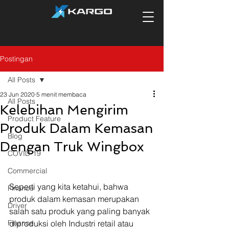
Postingan
All Posts
23 Jun 2020
5 menit membaca
All Posts
Kelebihan Mengirim
Product Feature
Produk Dalam Kemasan
Blog
Dengan Truk Wingbox
COVID-19
Commercial
Seperti yang kita ketahui, bahwa 
Finance
produk dalam kemasan merupaka­n 
Driver
salah satu produk yang paling banyak 
Finance
diproduksi oleh Industri retail atau 