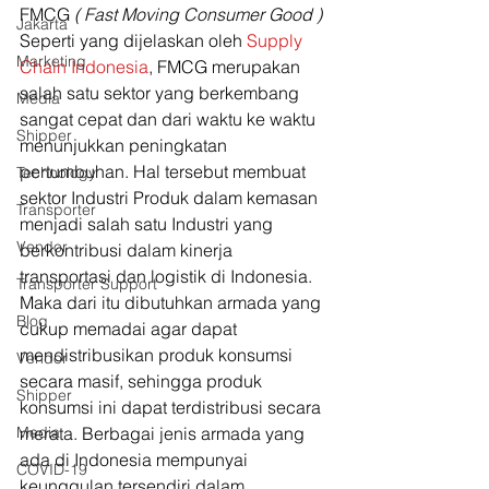
FMCG 
( Fast Moving Consumer Good )
Jakarta
Seperti yang dijelaskan oleh
 Supply 
Marketing
Chain Indonesia
, FMCG merupakan 
salah satu sektor yang berkembang 
Media
sangat cepat dan dari waktu ke waktu 
Shipper
menunjukkan peningkatan 
pertumbuhan. Hal tersebut membuat 
Technology
sektor Industri Produk dalam kemasan 
Transporter
menjadi salah satu Industri yang 
Vendor
berkontribusi dalam kinerja 
transportasi dan logistik di Indonesia. 
Transporter Support
Maka dari itu dibutuhkan armada yang 
Blog
cukup memadai agar dapat 
mendistribusikan produk konsumsi 
Vendor
secara masif, sehingga produk 
Shipper
konsumsi ini dapat terdistribusi secara 
Media
merata. Berbagai jenis armada yang 
ada di Indonesia mempunyai 
COVID-19
keunggulan tersendiri dalam 