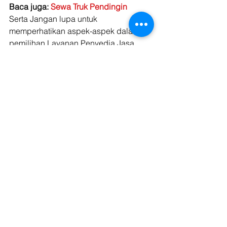
Baca juga: 
Sewa Truk Pendingin
Serta Jangan lupa untuk 
memperhatikan aspek-aspek dalam 
pemilihan Layanan Penyedia Jasa 
Logistik Truk Wing Box yang tepat dan 
profesional, yang dapat menjamin 
muatan dapat terdistribusi dengan 
baik dan dengan kualitas supir yang 
handal dan terpercaya agar 
pengiriman dapat sampai di tempat 
tujuan dengan aman dan tepat. 
Jika Anda tertarik mencoba jasa sewa 
truk wing box atau jenis truk lainnya, 
Anda bisa coba jasa sewa truk yang 
ditawarkan oleh Kargo.Tech. Dengan 
mengunjungi laman 
https://https://https://kargo.tech/wp-
content/uploads/2020/04/c790b439-
sektor-kecuali-psbb.jpg.tech/wp-