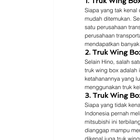
1. Truk Wing Bo
Siapa yang tak kenal d
mudah ditemukan. Sel
satu perusahaan trans
perusahaan transporta
mendapatkan banyak p
2. Truk Wing Bo
Selain Hino, salah sa
truk wing box adalah 
ketahanannya yang lua
menggunakan truk kel
3. Truk Wing Bo
Siapa yang tidak ken
Indonesia pernah melih
mitsubishi ini terbila
dianggap mampu meraj
dikenal juga truk win