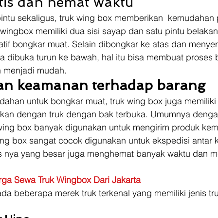
ktis dan hemat waktu 
pintu sekaligus, truk wing box memberikan  kemudahan 
wingbox memiliki dua sisi sayap dan satu pintu belaka
atif bongkar muat. Selain dibongkar ke atas dan menyer
ga dibuka turun ke bawah, hal itu bisa membuat proses
an menjadi mudah.  
an keamanan terhadap barang
dahan untuk bongkar muat, truk wing box juga memilik
ngkan dengan truk dengan bak terbuka. Umumnya deng
uk wing box banyak digunakan untuk mengirim produk ke
ing box sangat cocok digunakan untuk ekspedisi antar 
as nya yang besar juga menghemat banyak waktu dan me
rga Sewa Truk Wingbox Dari Jakarta
ada beberapa merek truk terkenal yang memiliki jenis tr