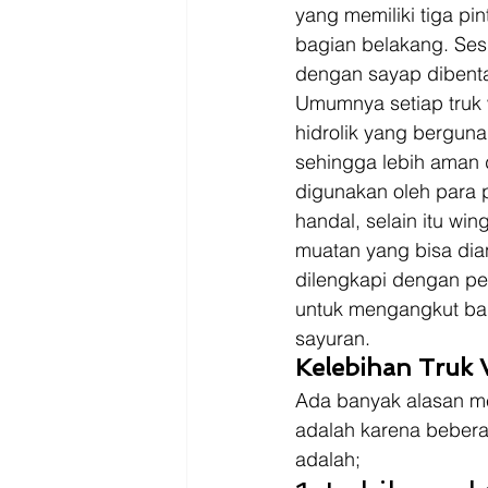
Driver
Jakarta
yang memiliki tiga pint
bagian belakang. Ses
dengan sayap dibentang
Umumnya setiap truk w
hidrolik yang berguna
sehingga lebih aman d
digunakan oleh para 
handal, selain itu wi
muatan yang bisa dian
dilengkapi dengan pe
untuk mengangkut bar
sayuran.  
Kelebihan Truk
Ada banyak alasan me
adalah karena bebera
adalah; 