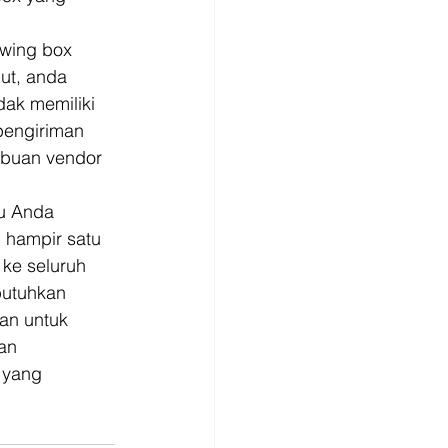
 wing box 
ut, anda 
ak memiliki 
pengiriman 
ibuan vendor 
lu Anda 
 hampir satu 
ke seluruh 
butuhkan 
n untuk 
an 
 yang 