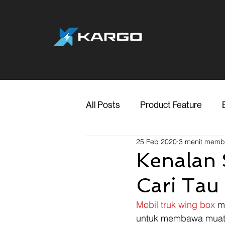
All Posts
Product Feature
25 Feb 2020
3 menit mem
Jakarta
Marketing
Me
Kenalan
Cari Tau
Transporter Support
Blog
Mobil truk wing box
 m
untuk membawa muata