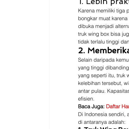
1. Lebih pra
Karena memiliki tiga 
bongkar muat karena 
dibuka menjadi altern
truk wing box bisa ju
tidak terlalu tinggi d
2. Memberik
Selain daripada kemu
yang tinggi dibandi
yang seperti itu, tr
kelebihan tersebut, w
antar pulau. Kapasit
efisien. 
Baca Juga: 
Daftar Ha
Di Indonesia sendiri, 
di antaranya adalah: 