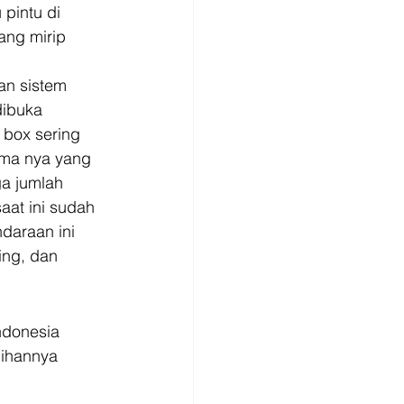
 pintu di 
ang mirip 
  
an sistem 
dibuka 
 box sering 
rma nya yang 
ga jumlah 
aat ini sudah 
daraan ini 
ng, dan 
ndonesia 
bihannya 