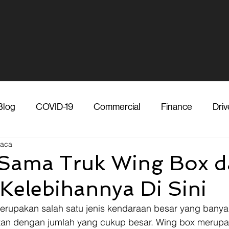
Blog
COVID-19
Commercial
Finance
Driv
baca
dia
Shipper
Technology
Transporter
Ve
 Sama Truk Wing Box 
 Kelebihannya Di Sini
Vendor
Shipper
Media
COVID-19
F
erupakan salah satu jenis kendaraan besar yang banya
n dengan jumlah yang cukup besar. Wing box merupaka