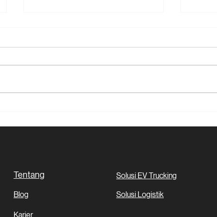
Aktif Tingkatkan
Kontr
Produktivitas Transporter,
dan C
Kargo Nexus Tawarkan
Logis
Solusi TMS
Lingk
Tentang
Solusi EV Trucking
Blog
Solusi Logistik
Karier