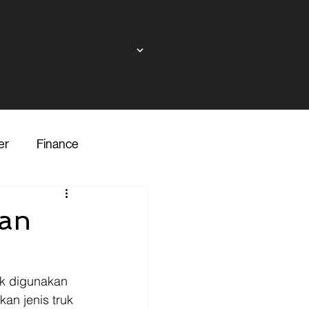
er
Finance
ndor
dan
inance
Transporter
k digunakan 
n jenis truk 