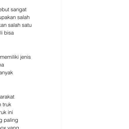
sebut sangat 
upakan salah 
an salah satu 
i bisa 
emiliki jenis 
na 
anyak 
arakat 
 truk 
uk ini 
g paling 
box yang 