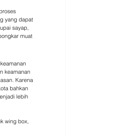
proses 
ng yang dapat 
upai sayap, 
 bongkar muat 
i keamanan 
an keamanan 
masan. Karena 
kota bahkan 
njadi lebih 
uk wing box, 