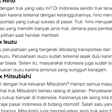
x Hino
engan truk yang satu ini? Di Indonesia sendiri truk ter
ain karena terkenal dengan ketangguhannya, hino mer
portasi yang cukup sukses di pasar. Truk  hino merupak
si yang memiliki banyak jenis truk, dimana para pembel
ilihan saat hendak membeli. 
x Isuzu
tu perusahaan yang bergerak dibidang transportasi dan m
isuzu. Perusahaan isuzu sudah terkenal sejak dulu kare
r biasa. Selain itu, masyarakat indonesia juga sudah b
uaran isuzu karena jenisnya yang sungguh beragam.  
x Mitsubishi
al dengan truk keluaran Mitsubishi? Hampir semua masy
at truk Mitsubishi berlalu lalang di jalanan. Penyebaran
ng cukup banyak di Indonesia. Karenanya tak asing bila tr
ai pasar Indonesia di bidang otomotif. Salah satu yan
g boxnya, Mitsubishi juga mengeluarkan jenis truk wing 