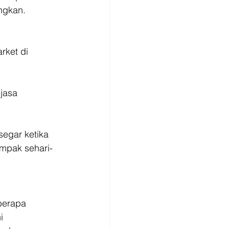
ngkan. 
rket di
jasa
egar ketika 
mpak sehari-
berapa
i