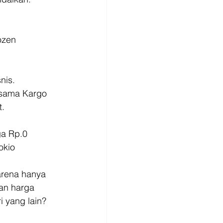
ozen
nis.
rsama Kargo
. 
ga Rp.0
okio
arena hanya 
an harga 
 yang lain? 