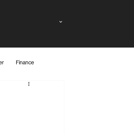
er
Finance
ndor
inance
Transporter