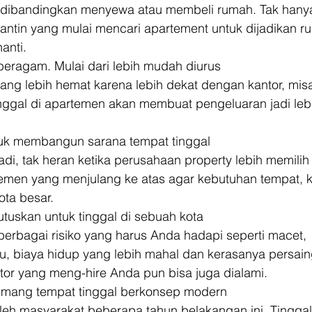
t dibandingkan menyewa atau membeli rumah. Tak hanya
gantin yang mulai mencari apartement untuk dijadikan 
anti.  
beragam. Mulai dari lebih mudah diurus
ang lebih hemat karena lebih dekat dengan kantor, mis
nggal di apartemen akan membuat pengeluaran jadi leb
tuk membangun sarana tempat tinggal
di, tak heran ketika perusahaan property lebih memilih
emen yang menjulang ke atas agar kebutuhan tempat, 
ota besar. 
tuskan untuk tinggal di sebuah kota
 berbagai risiko yang harus Anda hadapi seperti macet,
tu, biaya hidup yang lebih mahal dan kerasanya persai
tor yang meng-hire Anda pun bisa juga dialami. 
emang tempat tinggal berkonsep modern
leh masyarakat beberapa tahun belakangan ini. Tinggal