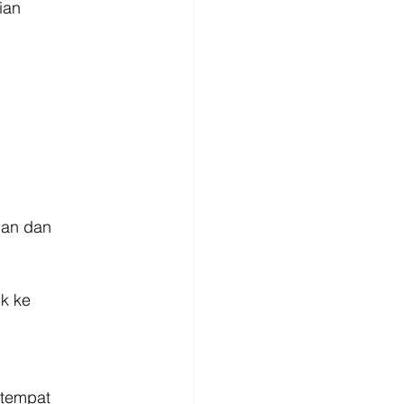
ian
han dan
k ke
 tempat