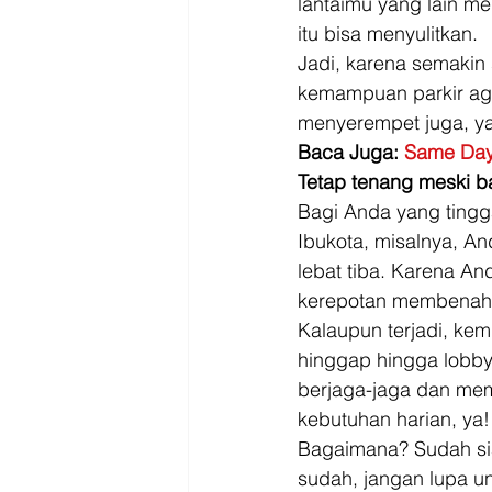
lantaimu yang lain m
itu bisa menyulitkan. 
Jadi, karena semakin
kemampuan parkir aga
menyerempet juga, ya
Baca Juga: 
Same Day 
Tetap tenang meski ba
Bagi Anda yang tingga
Ibukota, misalnya, An
lebat tiba. Karena And
kerepotan membenahi 
Kalaupun terjadi, ke
hinggap hingga lobby
berjaga-jaga dan me
kebutuhan harian, ya!
Bagaimana? Sudah si
sudah, jangan lupa u