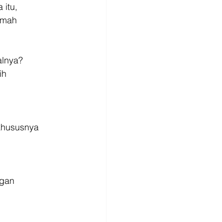
 itu,
rumah
alnya?
ih
khususnya
ngan