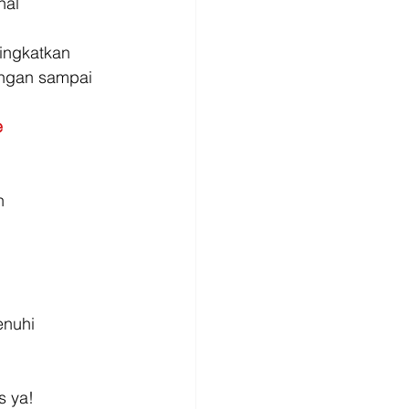
hal
ingkatkan 
angan sampai 
e
n
i
enuhi
s ya!