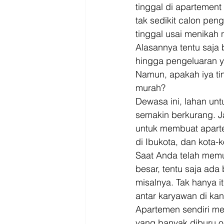
Driver
Jakarta
tinggal di apartemen
tak sedikit calon pen
tinggal usai menikah n
Alasannya tentu saja 
hingga pengeluaran y
Namun, apakah iya ti
murah? 
Dewasa ini, lahan un
semakin berkurang. Ja
untuk membuat apart
di Ibukota, dan kota-k
Saat Anda telah memu
besar, tentu saja ada
misalnya. Tak hanya i
antar karyawan di kan
Apartemen sendiri m
yang banyak diburu o