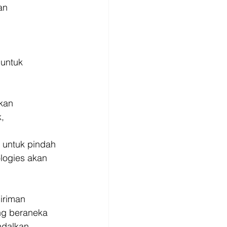
an
 untuk
ikan
,
 untuk pindah 
logies akan 
giriman 
ng beraneka 
dalkan. 