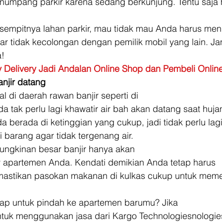
enumpang parkir karena sedang berkunjung. Tentu saja 
 sempitnya lahan parkir, mau tidak mau Anda harus men
r tidak kecolongan dengan pemilik mobil yang lain. J
! 
Delivery Jadi Andalan Online Shop dan Pembeli Onlin
njir datang
l di daerah rawan banjir seperti di
da tak perlu lagi khawatir air bah akan datang saat huja
a berada di ketinggian yang cukup, jadi tidak perlu lag
barang agar tidak tergenang air. 
mungkinan besar banjir hanya akan
 apartemen Anda. Kendati demikian Anda tetap harus
mastikan pasokan makanan di kulkas cukup untuk mem
 
ap untuk pindah ke apartemen barumu? Jika
ntuk menggunakan jasa dari Kargo Technologiesnologie