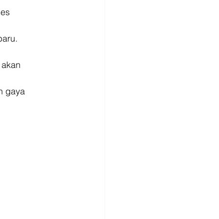
ses
aru. 
 akan
n gaya