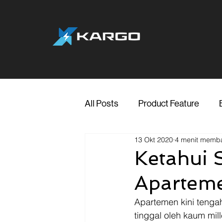
All Posts
Product Feature
13 Okt 2020
4 menit memb
Jakarta
Marketing
Me
Ketahui 
Apartem
Transporter Support
Blog
Apartemen kini tengah
tinggal oleh kaum mi