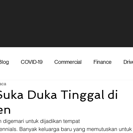
Blog
COVID-19
Commercial
Finance
Driv
aca
dia
Shipper
Technology
Transporter
Ve
Suka Duka Tinggal di
en
Vendor
Shipper
Media
COVID-19
F
 digemari untuk dijadikan tempat
llennials. Banyak keluarga baru yang memutuskan untuk