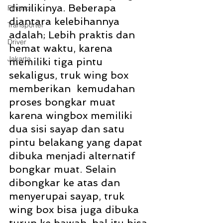
dimilikinya. Beberapa 
Finance
diantara kelebihannya 
Transporter
adalah; Lebih praktis dan 
Driver
hemat waktu, karena 
Jakarta
memiliki tiga pintu 
sekaligus, truk wing box 
memberikan  kemudahan 
proses bongkar muat 
karena wingbox memiliki 
dua sisi sayap dan satu 
pintu belakang yang dapat 
dibuka menjadi alternatif 
bongkar muat. Selain 
dibongkar ke atas dan 
menyerupai sayap, truk 
wing box bisa juga dibuka 