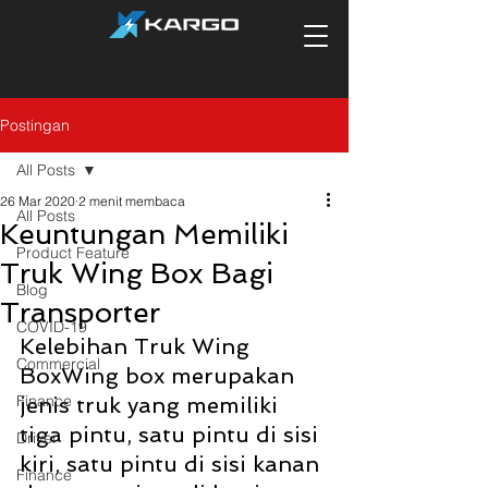
Postingan
All Posts
26 Mar 2020
2 menit membaca
All Posts
Keuntungan Memiliki
Product Feature
Truk Wing Box Bagi
Blog
Transporter
COVID-19
Kelebihan Truk Wing 
Commercial
BoxWing box merupakan 
Finance
jenis truk yang memiliki 
tiga pintu, satu pintu di sisi 
Driver
kiri, satu pintu di sisi kanan 
Finance