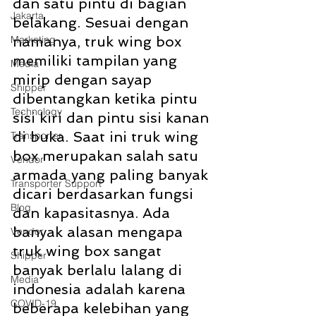
dan satu pintu di bagian 
Jakarta
belakang. Sesuai dengan 
Marketing
namanya, truk wing box 
memiliki tampilan yang 
Media
mirip dengan sayap 
Shipper
dibentangkan ketika pintu 
Technology
sisi kiri dan pintu sisi kanan 
di buka. Saat ini truk wing 
Transporter
box merupakan salah satu 
Vendor
armada yang paling banyak 
Transporter Support
dicari berdasarkan fungsi 
Blog
dan kapasitasnya. Ada 
banyak alasan mengapa 
Vendor
truk wing box sangat 
Shipper
banyak berlalu lalang di 
Media
indonesia adalah karena 
COVID-19
beberapa kelebihan yang 