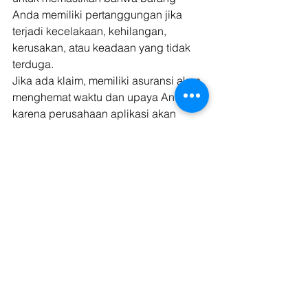
Anda memiliki pertanggungan jika 
terjadi kecelakaan, kehilangan, 
kerusakan, atau keadaan yang tidak 
terduga. 
Jika ada klaim, memiliki asuransi akan 
menghemat waktu dan upaya Anda 
karena perusahaan aplikasi akan 
mengajukan klaim atas nama Anda. 
• Dukungan Luar Biasa
Layanan pelanggan biasanya tersedia 
24/7 dalam aplikasi itu sendiri melalui 
obrolan atau formulir dukungan kontak. 
Untuk pertanyaan yang sering 
diajukan, Anda dapat mengaksesnya 
melalui bagian FAQ Aplikasi. 
Baca juga: 
Cara Menangani Misroute 
Pada Pengiriman JNE Yang Salah 
Alamat