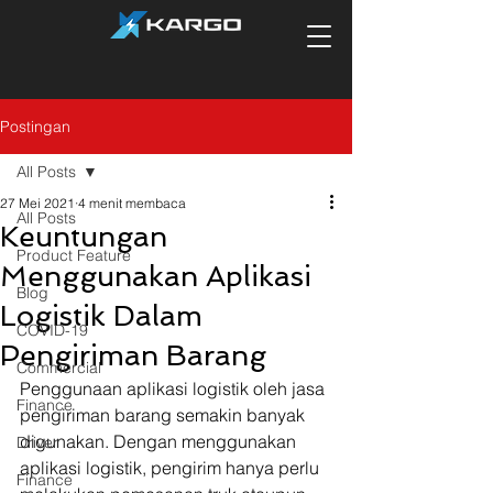
Postingan
All Posts
27 Mei 2021
4 menit membaca
All Posts
Keuntungan
Product Feature
Menggunakan Aplikasi
Blog
Logistik Dalam
COVID-19
Pengiriman Barang
Commercial
Penggunaan aplikasi logistik oleh jasa 
Finance
pengiriman barang semakin banyak 
digunakan. Dengan menggunakan 
Driver
aplikasi logistik, pengirim hanya perlu 
Finance