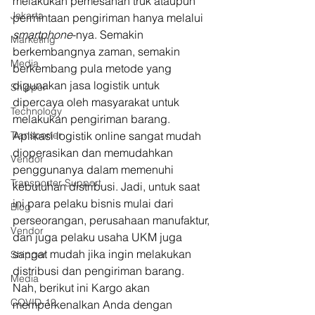
melakukan pemesanan truk ataupun 
Jakarta
permintaan pengiriman hanya melalui 
smartphone
-nya. Semakin 
Marketing
berkembangnya zaman, semakin 
Media
berkembang pula metode yang 
digunakan jasa logistik untuk 
Shipper
dipercaya oleh masyarakat untuk 
Technology
melakukan pengiriman barang. 
Transporter
Aplikasi logistik online sangat mudah 
dioperasikan dan memudahkan 
Vendor
penggunanya dalam memenuhi 
Transporter Support
kebutuhan distribusi. Jadi, untuk saat 
ini para pelaku bisnis mulai dari 
Blog
perseorangan, perusahaan manufaktur, 
Vendor
dan juga pelaku usaha UKM juga 
sangat mudah jika ingin melakukan 
Shipper
distribusi dan pengiriman barang. 
Media
Nah, berikut ini Kargo akan 
COVID-19
memperkenalkan Anda dengan 