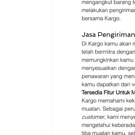
mengangkut barang ter
melakukan pengirima
bersama Kargo.
Jasa Pengiriman
Di Kargo kamu akan m
telah bermitra denga
memungkinkan kamu u
menyesuaikan dengan 
penawaran yang menar
kamu dapatkan dari v
Tersedia Fitur Untuk
Kargo memahami kekh
muatan. Sebagai per
customer
, kami meny
mengetahui keberadaa
tiba muatan kamu. se