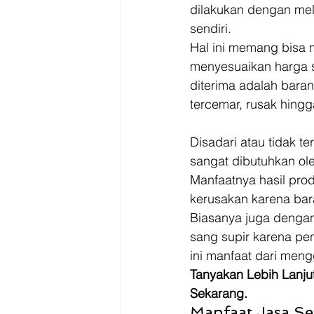
Driver
Jakarta
dilakukan dengan mela
sendiri.  
Hal ini memang bisa
menyesuaikan harga s
diterima adalah bara
tercemar, rusak hingga
Disadari atau tidak t
sangat dibutuhkan ol
Manfaatnya hasil prod
kerusakan karena bara
Biasanya juga dengan
sang supir karena peng
ini manfaat dari meng
Tanyakan Lebih Lanju
Sekarang. 
Manfaat Jasa S