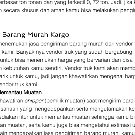
besar ton tonan dan yang terkecil 0, 72 ton. Jadi, jika 
n secara khusus dan aman kamu bisa melakukan pengi
 Barang Murah Kargo 
enemukan jasa pengiriman barang murah dari vendor t
n kami. Banyak nya vendor truk yang sudah bergabung,
ntuk bisa menemukan harga yang bervarian dan bisa 
kebutuhan kamu sendiri. Vendor truk kami akan memb
ik untuk kamu, jadi jangan khawatirkan mengenai har
endor truk kami 
 Memantau Muatan
awatiran 
shipper 
(pemilik muatan) saat mengirim bara
usahaan yang mengedepankan serta mengutamakan ke
ediakan fitur untuk memantau muatan sehingga kamu bi
n muatan, serta kamu juga bisa mengetahui estimasi u
lain mendapatkan jasa pengiriman barang murah, kamu 