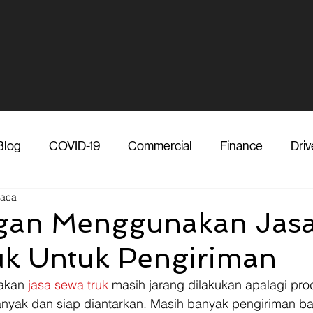
Blog
COVID-19
Commercial
Finance
Driv
baca
dia
Shipper
Technology
Transporter
Ve
gan Menggunakan Jas
k Untuk Pengiriman
Vendor
Shipper
Media
COVID-19
F
akan 
jasa sewa truk
 masih jarang dilakukan apalagi pro
anyak dan siap diantarkan. Masih banyak pengiriman b