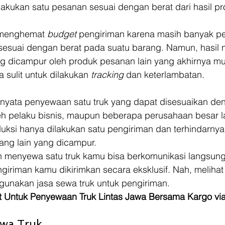
kukan satu pesanan sesuai dengan berat dari hasil pro
 menghemat 
budget 
pengiriman karena masih banyak pe
esuai dengan berat pada suatu barang. Namun, hasil n
ng dicampur oleh produk pesanan lain yang akhirnya m
 sulit untuk dilakukan 
tracking 
dan keterlambatan.
ernyata penyewaan satu truk yang dapat disesuaikan de
eh pelaku bisnis, maupun beberapa perusahaan besar la
uksi hanya dilakukan satu pengiriman dan terhindarnya 
ng lain yang dicampur.  
 menyewa satu truk kamu bisa berkomunikasi langsun
iriman kamu dikirimkan secara eksklusif. Nah, melihat h
gunakan jasa sewa truk untuk pengiriman. 
t Untuk Penyewaan Truk Lintas Jawa Bersama Kargo via
ewa Truk