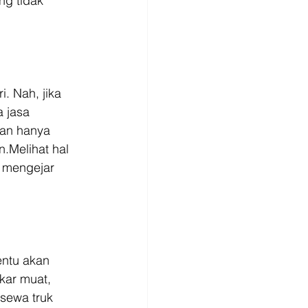
ng tidak 
. Nah, jika 
 jasa 
kan hanya 
.Melihat hal 
s mengejar 
ntu akan 
kar muat, 
sewa truk 