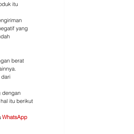
duk itu 
ngiriman 
egatif yang 
udah 
ngan berat 
innya. 
dari 
g dengan 
al itu berikut 
 
WhatsApp