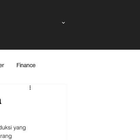
er
Finance
ndor
a
inance
Transporter
duksi yang 
arang 