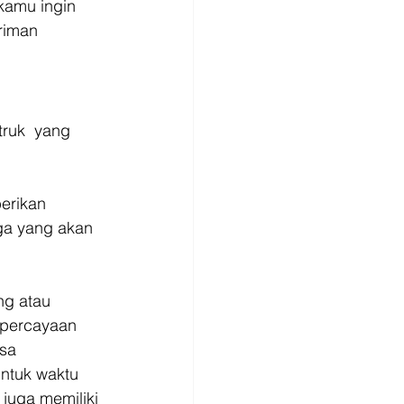
kamu ingin 
riman 
ruk  yang 
 
erikan 
ga yang akan 
ng atau 
percayaan 
sa 
ntuk waktu 
juga memiliki 