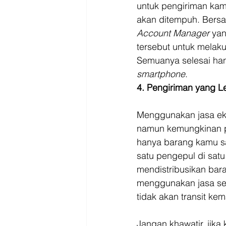
untuk pengiriman kamu
akan ditempuh. Bers
Account Manager
 ya
tersebut untuk melak
Semuanya selesai ha
smartphone
. 
4. Pengiriman yang L
Menggunakan jasa eks
namun kemungkinan pe
hanya barang kamu sa
satu pengepul di satu
mendistribusikan bar
menggunakan jasa sew
tidak akan transit ke
Jangan khawatir, jik