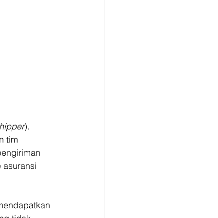
hipper
). 
 tim 
pengiriman 
 asuransi 
 mendapatkan 