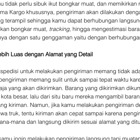
 tidak perlu sibuk ikut bongkar muat, dan memikirkan 
ama Kargo khususnya, pengiriman akan dilakukan deng
ng terampil sehingga kamu dapat berhubungan langsu
ukan bongkar muat, 
tracking
, hingga mengestimasi bara
nya dengan satu genggaman yaitu dengan berhubungan
ebih Luas dengan Alamat yang Detail
pedisi untuk melakukan pengiriman memang tidak ada
ngiriman memang sulit untuk sampai tepat waktu kare
ja yang akan dikirimkan. Barang yang dikirimkan diku
 kota besar, lalu dari situ baru mereka mengambil bara
ang kiriman. Namun, jika kamu melakukan pengiriman d
a truk, tentu kiriman akan cepat sampai karena pengi
mana-mana dan langsung dikirim sesuai alamat yang ditu
a kamu ingin melakukan pengiriman langsung tapi muatan