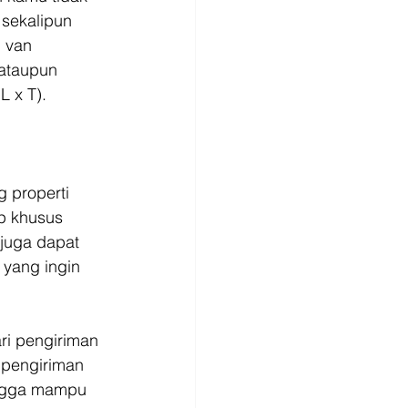
 sekalipun 
 van 
ataupun 
 x T). 
 properti 
p khusus 
juga dapat 
yang ingin 
ri pengiriman 
 pengiriman 
ingga mampu 