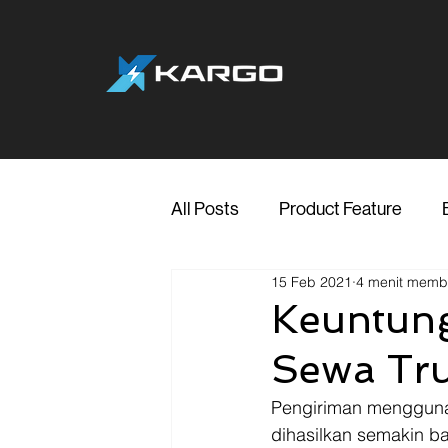
All Posts
Product Feature
15 Feb 2021
4 menit mem
Jakarta
Marketing
Me
Keuntun
Sewa Tru
Transporter Support
Blog
Pengiriman menggun
dihasilkan semakin b