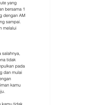
rute yang 
an bersama 1
ng dengan AM 
ng sampai. 
 melalui 
 salahnya, 
na tidak 
mpulkan pada 
ng dan mulai 
engan 
riman kamu 
ju.
 kamu tidak 