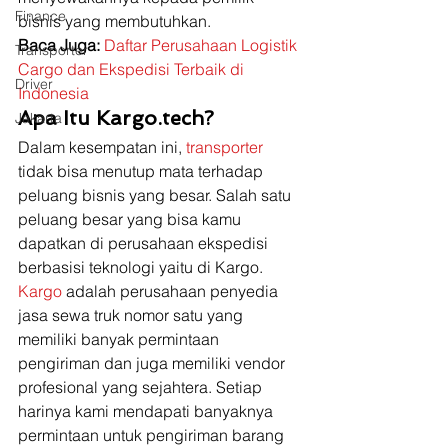
Finance
bisnis yang membutuhkan. 
Baca Juga:
Daftar Perusahaan Logistik 
Transporter
Cargo dan Ekspedisi Terbaik di 
Driver
Indonesia
Apa Itu Kargo.tech?
Jakarta
Dalam kesempatan ini, 
transporter 
tidak bisa menutup mata terhadap 
peluang bisnis yang besar. Salah satu 
peluang besar yang bisa kamu 
dapatkan di perusahaan ekspedisi 
berbasisi teknologi yaitu di Kargo. 
Kargo 
adalah perusahaan penyedia 
jasa sewa truk nomor satu yang 
memiliki banyak permintaan 
pengiriman dan juga memiliki vendor 
profesional yang sejahtera. Setiap 
harinya kami mendapati banyaknya 
permintaan untuk pengiriman barang 