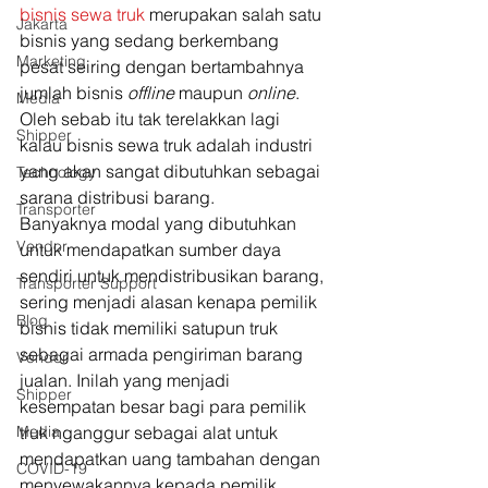
bisnis sewa truk
 merupakan salah satu 
Jakarta
bisnis yang sedang berkembang 
Marketing
pesat seiring dengan bertambahnya 
jumlah bisnis 
offline 
maupun 
online
. 
Media
Oleh sebab itu tak terelakkan lagi 
Shipper
kalau bisnis sewa truk adalah industri 
yang akan sangat dibutuhkan sebagai 
Technology
sarana distribusi barang. 
Transporter
Banyaknya modal yang dibutuhkan 
Vendor
untuk mendapatkan sumber daya 
sendiri untuk mendistribusikan barang, 
Transporter Support
sering menjadi alasan kenapa pemilik 
Blog
bisnis tidak memiliki satupun truk 
sebagai armada pengiriman barang 
Vendor
jualan. Inilah yang menjadi 
Shipper
kesempatan besar bagi para pemilik 
Media
truk nganggur sebagai alat untuk 
mendapatkan uang tambahan dengan 
COVID-19
menyewakannya kepada pemilik 