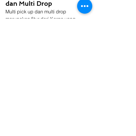
dan Multi Drop
Multi pick up dan multi drop 
merupakan fitur dari Kargo yang 
memberikan keuntungan tambahan 
kepada vendor Kargo. Fitur ini dapat 
melakukan pengiriman ke beberapa 
titik dalam satu kali perjalanan, 
sekaligus dapat meminimalisir 
dry runs
atau muatan kosong. Tidak hanya itu 
saja, tapi fitur ini juga dapat 
memperlancar koordinasi antara 
transporter dan driver dalam proses 
operasional logistik. Fitur Multi drop 
dan multi pick-up yang dimiliki Kargo 
menawarkan keuntungan tersendiri 
bagi transporter dan pengemudi truk 
untuk memperoleh pendapatan ekstra 
karena bisa melakukan beberapa 
pengiriman barang dari beberapa titik 