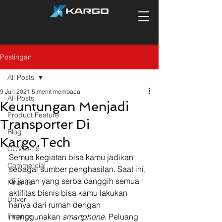
Postingan
All Posts
9 Jun 2021
5 menit membaca
All Posts
Keuntungan Menjadi
Product Feature
Transporter Di
Blog
Kargo.Tech
COVID-19
Semua kegiatan bisa kamu jadikan 
Commercial
sebagai sumber penghasilan. Saat ini, 
di jaman yang serba canggih semua 
Finance
aktifitas bisnis bisa kamu lakukan 
Driver
hanya dari rumah dengan 
Finance
menggunakan 
smartphone
. Peluang 