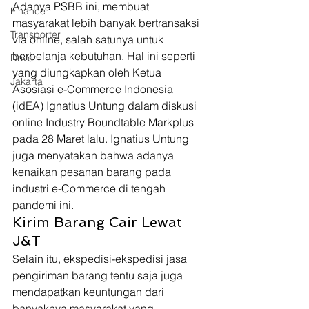
Adanya PSBB ini, membuat 
Finance
masyarakat lebih banyak bertransaksi 
Transporter
via online, salah satunya untuk 
berbelanja kebutuhan. Hal ini seperti 
Driver
yang diungkapkan oleh Ketua 
Jakarta
Asosiasi e-Commerce Indonesia 
(idEA) Ignatius Untung dalam diskusi 
online Industry Roundtable Markplus 
pada 28 Maret lalu. Ignatius Untung 
juga menyatakan bahwa adanya 
kenaikan pesanan barang pada 
industri e-Commerce di tengah 
pandemi ini.  
Kirim Barang Cair Lewat 
J&T 
Selain itu, ekspedisi-ekspedisi jasa 
pengiriman barang tentu saja juga 
mendapatkan keuntungan dari 
banyaknya masyarakat yang 