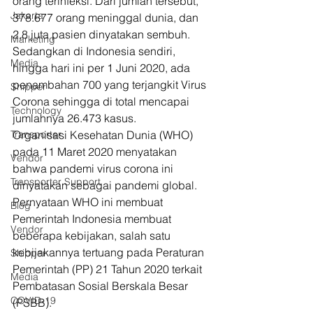
orang terinfeksi. Dari jumlah tersebut, 
Jakarta
378.677 orang meninggal dunia, dan 
2,8 juta pasien dinyatakan sembuh. 
Marketing
Sedangkan di Indonesia sendiri, 
Media
hingga hari ini per 1 Juni 2020, ada 
penambahan 700 yang terjangkit Virus 
Shipper
Corona sehingga di total mencapai 
Technology
jumlahnya 26.473 kasus. 
Transporter
Organisasi Kesehatan Dunia (WHO) 
pada 11 Maret 2020 menyatakan 
Vendor
bahwa pandemi virus corona ini 
Transporter Support
dinyatakan sebagai pandemi global. 
Pernyataan WHO ini membuat 
Blog
Pemerintah Indonesia membuat 
Vendor
beberapa kebijakan, salah satu 
kebijakannya tertuang pada Peraturan 
Shipper
Pemerintah (PP) 21 Tahun 2020 terkait 
Media
Pembatasan Sosial Berskala Besar 
COVID-19
(PSBB). 