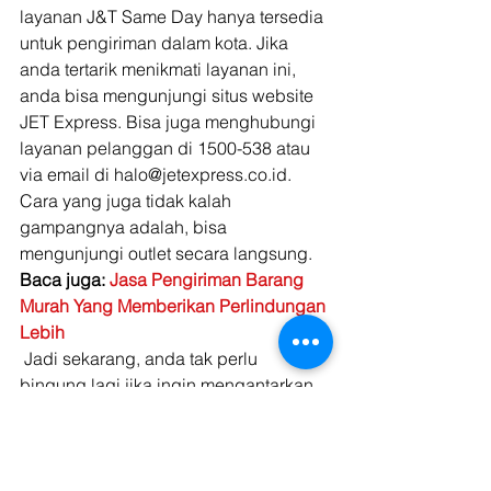
layanan J&T Same Day hanya tersedia 
untuk pengiriman dalam kota. Jika 
anda tertarik menikmati layanan ini, 
anda bisa mengunjungi situs website 
JET Express. Bisa juga menghubungi 
layanan pelanggan di 1500-538 atau 
via email di halo@jetexpress.co.id. 
Cara yang juga tidak kalah 
gampangnya adalah, bisa 
mengunjungi outlet secara langsung. 
Baca juga: 
Jasa Pengiriman Barang  
Murah Yang Memberikan Perlindungan 
Lebih
 Jadi sekarang, anda tak perlu 
bingung lagi jika ingin mengantarkan 
barang pecah belah dan barang cair. 
J&T Express memberikan jawaban 
atas masalah anda. Selain pengiriman 
barang melalui J&T, anda juga bisa 