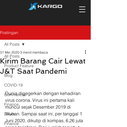
Postingan
All Posts
31 Mei 2020
3 menit membaca
All Posts
Kirim Barang Cair Lewat
Product Feature
J&T Saat Pandemi
Blog
COVID-19
Dunia digegerkan dengan kehadiran 
Commercial
virus corona. Virus ini pertama kali 
Finance
muncul sejak Desember 2019 di 
Wuhan. Sampai saat ini, per tanggal 1 
Driver
Juni 2020, dikutip di kompas, 6,26 juta 
Finance