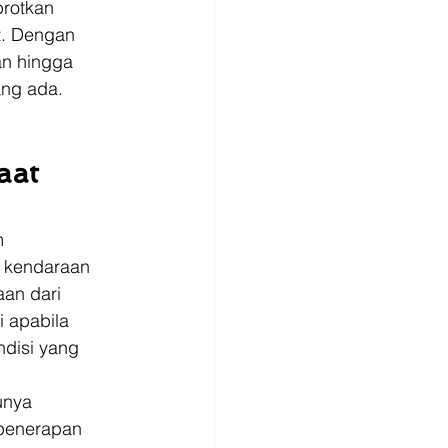
rotkan 
t. Dengan 
an hingga 
ang ada.
aat 
m 
 kendaraan 
aan dari 
i apabila 
disi yang 
unya 
penerapan 