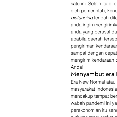
Driver
Jakarta
satu ini. Selain itu 
oleh pemerintah, kend
distancing
 tengah dit
anda ingin mengirimk
anda yang berasal da
apabila daerah terse
pengiriman kendaraan 
sampai dengan cepat 
mengirim kendaraan de
Anda! 
Menyambut era 
Era New Normal atau 
masyarakat Indonesia
mencakup tempat ber
wabah pandemi ini ya
perekonomian itu send