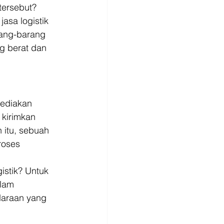
tersebut? 
sa logistik 
rang-barang 
g berat dan 
yediakan 
kirimkan 
 itu, sebuah 
roses 
stik? Untuk 
lam 
daraan yang 