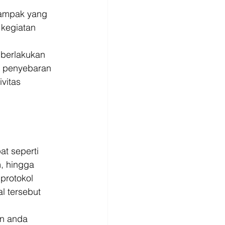
dampak yang 
kegiatan 
berlakukan 
h penyebaran 
vitas 
at seperti 
, hingga 
 protokol 
 tersebut 
an anda 