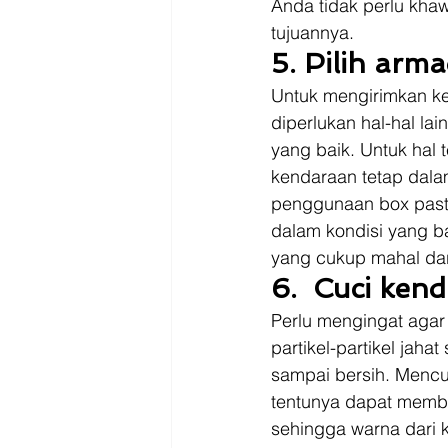
Anda tidak perlu kha
tujuannya. 
5. Pilih arm
Untuk mengirimkan ken
diperlukan hal-hal la
yang baik. Untuk hal 
kendaraan tetap dalam
penggunaan box pasti
dalam kondisi yang b
yang cukup mahal dar
6.  Cuci ken
Perlu mengingat agar
partikel-partikel jaha
sampai bersih. Mencuc
tentunya dapat membu
sehingga warna dari 