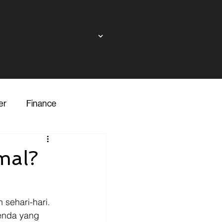
er
Finance
ndor
mal?
inance
Transporter
sehari-hari. 
enda yang 