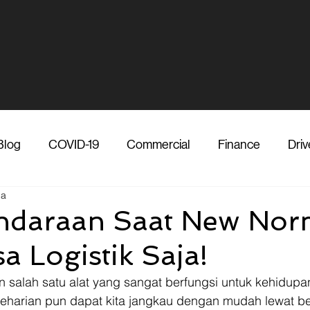
Blog
COVID-19
Commercial
Finance
Driv
ca
dia
Shipper
Technology
Transporter
Ve
ndaraan Saat New Nor
a Logistik Saja!
Vendor
Shipper
Media
COVID-19
F
alah satu alat yang sangat berfungsi untuk kehidupan 
eseharian pun dapat kita jangkau dengan mudah lewat b