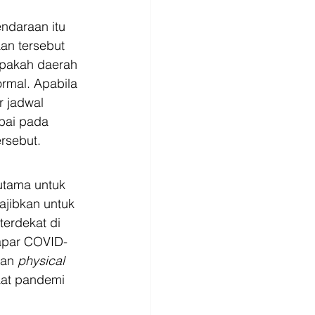
ndaraan itu 
an tersebut 
pakah daerah 
mal. Apabila 
 jadwal 
pai pada 
rsebut. 
utama untuk 
ajibkan untuk 
erdekat di 
papar COVID-
an 
physical 
aat pandemi 