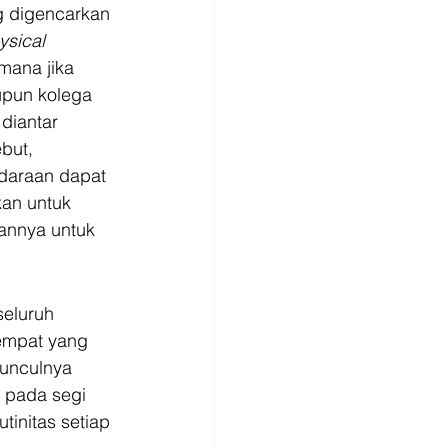
g digencarkan 
ysical 
mana jika 
upun kolega 
diantar 
but, 
ndaraan dapat 
an untuk 
iannya untuk 
eluruh 
empat yang 
unculnya 
 pada segi 
tinitas setiap 