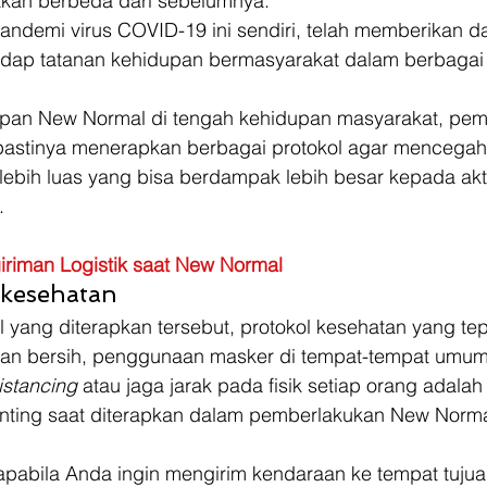
 akan berbeda dari sebelumnya. 
andemi virus COVID-19 ini sendiri, telah memberikan 
hadap tatanan kehidupan bermasyarakat dalam berbagai 
apan New Normal di tengah kehidupan masyarakat, pem
a pastinya menerapkan berbagai protokol agar mencega
lebih luas yang bisa berdampak lebih besar kepada akti
. 
iriman Logistik saat New Normal
kesehatan 
l yang diterapkan tersebut, protokol kesehatan yang tep
an bersih, penggunaan masker di tempat-tempat umum
istancing
 atau jaga jarak pada fisik setiap orang adalah
nting saat diterapkan dalam pemberlakukan New Normal
apabila Anda ingin mengirim kendaraan ke tempat tuju