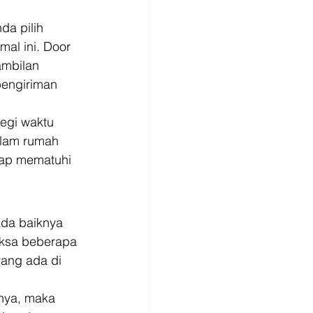
a pilih 
al ini. Door 
ambilan 
engiriman 
egi waktu 
alam rumah 
tap mematuhi 
da baiknya 
iksa beberapa 
ang ada di 
nya, maka 