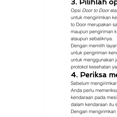
3. Pilihlah 
Opsi 
Door to Door
 at
untuk mengirimkan ken
to Door merupakan sal
maupun pengiriman ke
ataupun sebaliknya. 
Dengan memilih layana
untuk pengiriman ken
untuk menggunakan ja
protokol kesehatan ya
4. Periksa m
Sebelum mengirimkan
Anda perlu memeriksa
kendaraan pada mesin
dalam kendaraan itu s
Dengan mengirimkan 