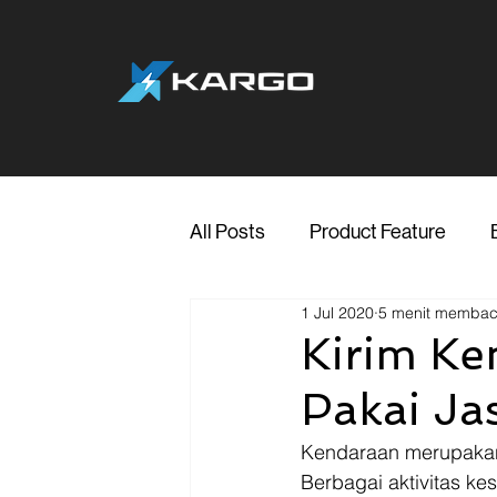
All Posts
Product Feature
1 Jul 2020
5 menit memba
Jakarta
Marketing
Me
Kirim Ke
Pakai Jas
Transporter Support
Blog
Kendaraan merupakan s
Berbagai aktivitas k