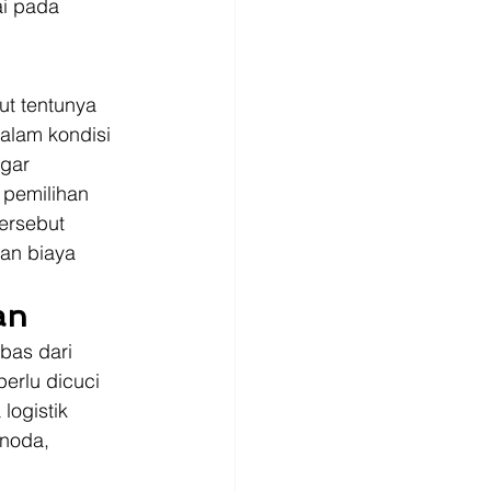
i pada 
ut tentunya 
alam kondisi 
gar 
 pemilihan 
ersebut 
an biaya 
an
bas dari 
perlu dicuci 
logistik 
noda, 