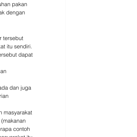
uhan pakan 
nak dengan 
 tersebut 
 itu sendiri. 
ersebut dapat 
an 
ada dan juga 
ian 
n masyarakat 
s (makanan 
erapa contoh 