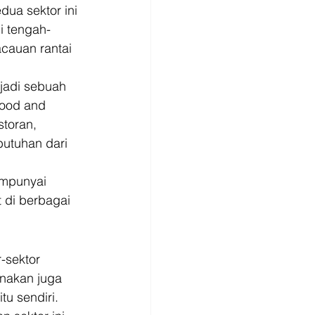
dua sektor ini 
i tengah-
cauan rantai 
jadi sebuah 
food and 
toran, 
utuhan dari 
empunyai 
 di berbagai 
-sektor 
rnakan juga 
u sendiri. 