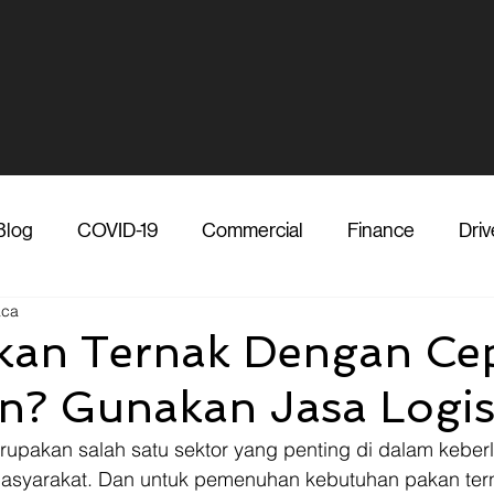
Blog
COVID-19
Commercial
Finance
Driv
aca
dia
Shipper
Technology
Transporter
Ve
kan Ternak Dengan Ce
? Gunakan Jasa Logis
Vendor
Shipper
Media
COVID-19
F
rupakan salah satu sektor yang penting di dalam kebe
 masyarakat. Dan untuk pemenuhan kebutuhan pakan tern