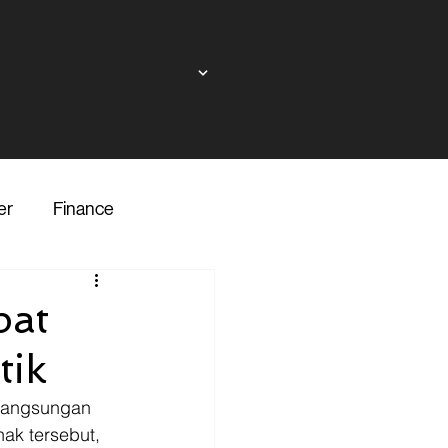
er
Finance
ndor
pat
tik
inance
Transporter
rlangsungan 
ak tersebut, 