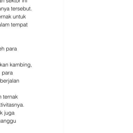
 sektor ini 
nya tersebut. 
rnak untuk 
lam tempat 
eh para 
akan kambing, 
 para 
berjalan 
 ternak 
tivitasnya. 
k juga 
rganggu 