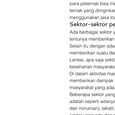
Driver
Jakarta
para peternak bisa m
ternak yang diingink
menggunakan jasa logi
Sektor-sektor pe
Ada berbagai sektor y
tentunya memberikan 
Selain itu dengan ada
memberikan suatu dam
Lantas, apa saja sek
keseharian masyarakat
Di dalam aktivitas ma
memberikan dampak ya
masyarakat yang ada.
Beberapa sektor yan
adalah seperti adanya
dan minuman), tekstil