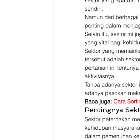
sektor yang ada dan
sendiri. 
Namun dari berbagai s
penting dalam menjag
Selain itu, sektor ini
yang vital bagi kehid
Sektor yang memainka
tersebut adalah sekto
pertanian ini tentunya
aktivitasnya. 
Tanpa adanya sektor 
adanya pasokan makan
Baca juga: 
Cara Sorti
Pentingnya Sekt
Sektor peternakan me
kehidupan masyarakat 
dalam pemenuhan kebu