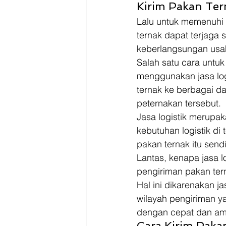
Kirim Pakan Ter
Lalu untuk memenuhi 
ternak dapat terjaga 
keberlangsungan usah
Salah satu cara untu
menggunakan jasa logi
ternak ke berbagai d
peternakan tersebut. 
Jasa logistik merupa
kebutuhan logistik di
pakan ternak itu sendir
Lantas, kenapa jasa l
pengiriman pakan tern
Hal ini dikarenakan j
wilayah pengiriman 
dengan cepat dan am
Cara Kirim Paka