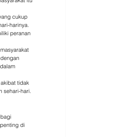
syarakat itu 
 yang cukup 
ri-harinya. 
iliki peranan 
 masyarakat 
t dengan 
 dalam 
kibat tidak 
sehari-hari. 
bagi 
penting di 