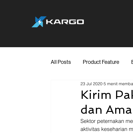
All Posts
Product Feature
23 Jul 2020
5 menit memb
Jakarta
Marketing
Me
Kirim Pa
dan Aman
Transporter Support
Blog
Sektor peternakan me
aktivitas keseharian