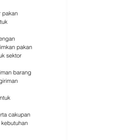
r pakan 
tuk 
dengan 
rimkan pakan 
k sektor 
riman barang 
giriman 
ntuk 
erta cakupan 
 kebutuhan 