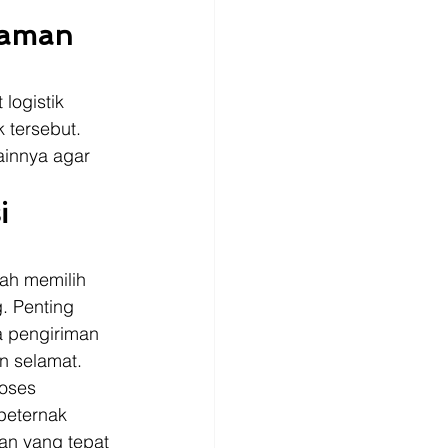
gaman 
logistik 
 tersebut. 
ainnya agar 
i 
lah memilih 
. Penting 
a pengiriman 
n selamat. 
oses 
peternak 
an yang tepat 