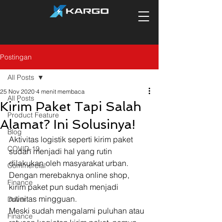
Postingan
All Posts
25 Nov 2020
4 menit membaca
All Posts
Kirim Paket Tapi Salah
Product Feature
Alamat? Ini Solusinya!
Blog
Aktivitas logistik seperti kirim paket 
COVID-19
sudah menjadi hal yang rutin 
dilakukan oleh masyarakat urban. 
Commercial
Dengan merebaknya online shop, 
Finance
kirim paket pun sudah menjadi 
rutinitas mingguan. 
Driver
Meski sudah mengalami puluhan atau 
Finance