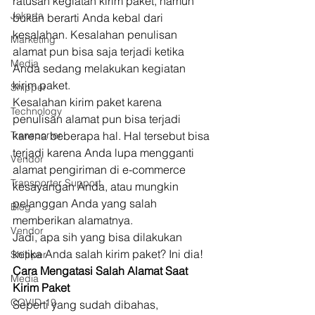
ratusan kegiatan kirim paket, namun 
Jakarta
bukan berarti Anda kebal dari 
kesalahan. Kesalahan penulisan 
Marketing
alamat pun bisa saja terjadi ketika 
Media
Anda sedang melakukan kegiatan 
kirim paket. 
Shipper
Kesalahan kirim paket karena 
Technology
penulisan alamat pun bisa terjadi 
Transporter
karena beberapa hal. Hal tersebut bisa 
terjadi karena Anda lupa mengganti 
Vendor
alamat pengiriman di e-commerce 
Transporter Support
kesayangan Anda, atau mungkin 
pelanggan Anda yang salah 
Blog
memberikan alamatnya. 
Vendor
Jadi, apa sih yang bisa dilakukan 
ketika Anda salah kirim paket? Ini dia! 
Shipper
Cara Mengatasi Salah Alamat Saat 
Media
Kirim Paket
COVID-19
Seperti yang sudah dibahas, 