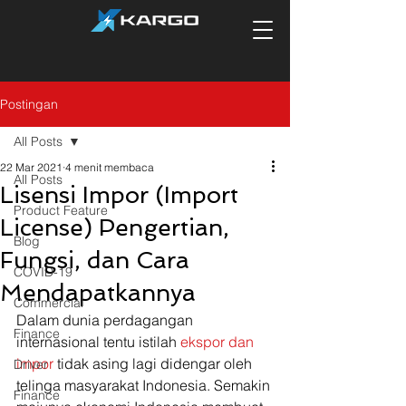
Postingan
All Posts
22 Mar 2021
4 menit membaca
All Posts
Lisensi Impor (Import
Product Feature
License) Pengertian,
Blog
Fungsi, dan Cara
COVID-19
Mendapatkannya
Commercial
Dalam dunia perdagangan 
Finance
internasional tentu istilah 
ekspor dan 
impor
 tidak asing lagi didengar oleh 
Driver
telinga masyarakat Indonesia. Semakin 
Finance