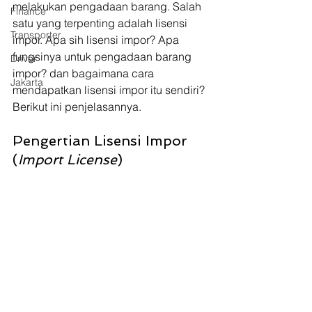
melakukan pengadaan barang. Salah 
Finance
satu yang terpenting adalah lisensi 
Transporter
impor. Apa sih lisensi impor? Apa 
fungsinya untuk pengadaan barang 
Driver
impor? dan bagaimana cara 
Jakarta
mendapatkan lisensi impor itu sendiri? 
Berikut ini penjelasannya.
Pengertian Lisensi Impor 
(
Import License
) 