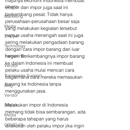
majunya ekonomi Indonesia membuat 
Jakarta
ekspor dan impor juga saat ini 
berkembang pesat. Tidak hanya 
Marketing
perusahaan-perusahaan besar saja 
Media
yang melakukan kegiatan tersebut 
namun usaha menengah saat ini juga 
Shipper
sering melakukan pengadaan barang 
Technology
dengan cara impor barang dari luar 
Transporter
negeri. Berkembangnya impor barang 
ke dalam Indonesia ini membuat 
Vendor
pelaku usaha mulai mencari cara 
Transporter Support
bagaimana cara mereka memasukan 
barang ke Indonesia tanpa 
Blog
menggunakan jasa.
Vendor
Melakukan impor di Indonesia 
Shipper
memang tidak bisa sembarangan, ada 
Media
beberapa tahapan yang harus 
COVID-19
dilakukan oleh pelaku impor jika ingin 