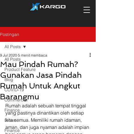
Postingan
All Posts
9 Jul 2020
5 menit membaca
All Posts
Mau Pindah Rumah?
Product Feature
Gunakan Jasa Pindah
Blog
Rumah Untuk Angkut
COVID-19
Barangmu
Commercial
Rumah adalah sebuah tempat tinggal 
Finance
yang pastinya dinantikan oleh setiap 
kita semua. Memiliki rumah idaman, 
Driver
aman, dan juga nyaman adalah impian 
Finance