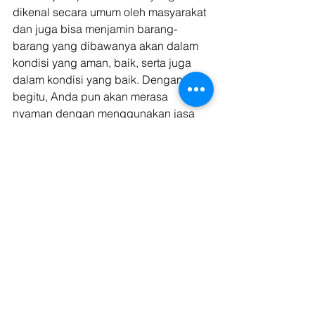
dikenal secara umum oleh masyarakat 
dan juga bisa menjamin barang-
barang yang dibawanya akan dalam 
kondisi yang aman, baik, serta juga 
dalam kondisi yang baik. Dengan 
begitu, Anda pun akan merasa 
nyaman dengan menggunakan jasa 
pindah rumah tersebut. 
Pindah rumah ke dalam rumah yang 
menjadi impian Anda bersama 
dengan keluarga adalah salah satu 
momen yang ditunggu-tunggu bagi 
setiap keluarga Indonesia. Selain itu, 
dengan membawa barang-barang ke 
rumah baru Anda, pastinya setiap 
kenangan yang ada akan tetap 
terbawa di dalam setiap sudut rumah 
baru tersebut. 