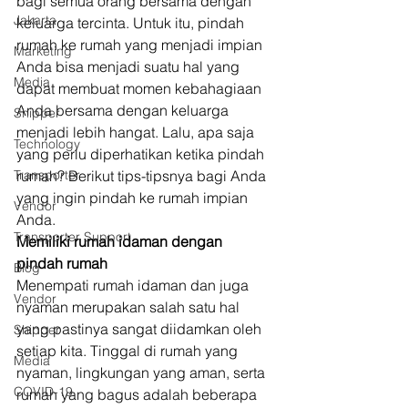
bagi semua orang bersama dengan 
Jakarta
keluarga tercinta. Untuk itu, pindah 
rumah ke rumah yang menjadi impian 
Marketing
Anda bisa menjadi suatu hal yang 
Media
dapat membuat momen kebahagiaan 
Anda bersama dengan keluarga 
Shipper
menjadi lebih hangat. Lalu, apa saja 
Technology
yang perlu diperhatikan ketika pindah 
Transporter
rumah? Berikut tips-tipsnya bagi Anda 
yang ingin pindah ke rumah impian 
Vendor
Anda. 
Transporter Support
Memiliki rumah idaman dengan 
pindah rumah
Blog
Menempati rumah idaman dan juga 
Vendor
nyaman merupakan salah satu hal 
yang pastinya sangat diidamkan oleh 
Shipper
setiap kita. Tinggal di rumah yang 
Media
nyaman, lingkungan yang aman, serta 
COVID-19
rumah yang bagus adalah beberapa 