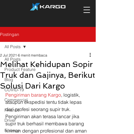
Postingan
All Posts
2 Jul 2021
6 menit membaca
All Posts
Melihat Kehidupan Sopir
Product Feature
Truk dan Gajinya, Berikut
Blog
Solusi Dari Kargo
COVID-19
Pengiriman barang Kargo
, logistik, 
Commercial
ataupun ekspedisi tentu tidak lepas 
dari profesi seorang supir truk. 
Finance
Pengiriman akan terasa lancar jika 
Driver
supir truk berhasil membawa barang 
Finance
kiriman dengan profesional dan aman 