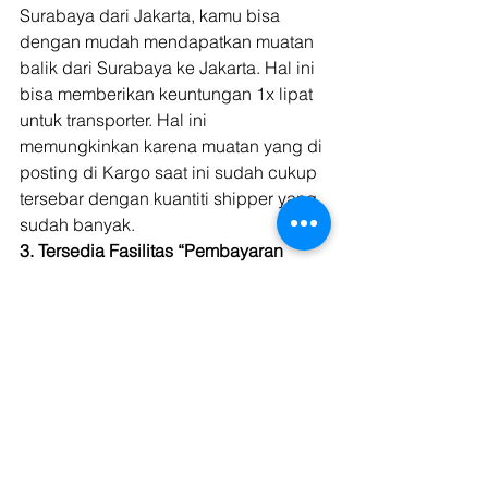
Surabaya dari Jakarta, kamu bisa 
dengan mudah mendapatkan muatan 
balik dari Surabaya ke Jakarta. Hal ini 
bisa memberikan keuntungan 1x lipat 
untuk transporter. Hal ini 
memungkinkan karena muatan yang di 
posting di Kargo saat ini sudah cukup 
tersebar dengan kuantiti shipper yang 
sudah banyak. 
3. Tersedia Fasilitas “Pembayaran 
Cepat”
selain dua keuntungan diatas, hal 
yang harus kamu tahu jika kamu 
bergabung dengan Kargo adalah 
terdapat fasilitas finansial pembayaran 
diawal yang bisa memudahkan kamu 
dalam berbisnis. Mengapa demikian? 
Fasilitas baru yang ditawarkan Kargo 
Technologies merupakan suatu 