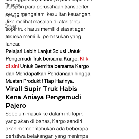
Finance
ataupun para perusahaan transporter 
sering mengalami kesulitan keuangan. 
Transporter
Jika melihat masalah di atas tentu 
Driver
sopir truk harus memiliki siasat agar 
mereka memiliki pemasukan yang 
Jakarta
lancar. 
Pelajari Lebih Lanjut Solusi Untuk 
Pengemudi Truk bersama Kargo. 
Klik 
di sini 
Untuk Bermitra bersama Kargo 
dan Mendapatkan Pendanaan hingga 
Muatan Produktif Tiap Harinya.
Viral! Supir Truk Habis 
Kena Aniaya Pengemudi 
Pajero
Sebelum masuk ke dalam inti topik 
yang akan di bahas, Kargo sendiri 
akan memberitahukan ada beberapa 
peristiwa belakangan yang menimpa 