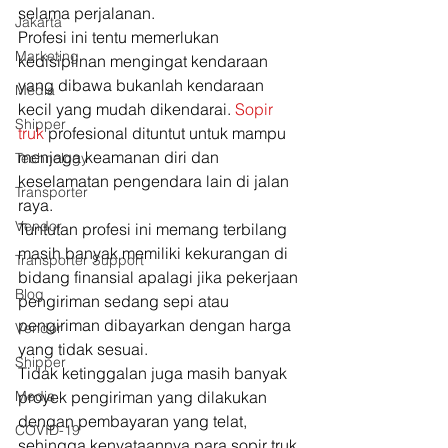
selama perjalanan.  
Jakarta
Profesi ini tentu memerlukan 
Marketing
kedisiplinan mengingat kendaraan 
yang dibawa bukanlah kendaraan 
Media
kecil yang mudah dikendarai. 
Sopir 
Shipper
truk
 profesional dituntut untuk mampu 
menjaga keamanan diri dan 
Technology
keselamatan pengendara lain di jalan 
Transporter
raya. 
Vendor
Tuntutan profesi ini memang terbilang 
masih banyak memiliki kekurangan di 
Transporter Support
bidang finansial apalagi jika pekerjaan 
Blog
pengiriman sedang sepi atau 
pengiriman dibayarkan dengan harga 
Vendor
yang tidak sesuai.  
Shipper
Tidak ketinggalan juga masih banyak 
Media
proyek pengiriman yang dilakukan 
dengan pembayaran yang telat, 
COVID-19
sehingga kenyataannya para sopir truk 