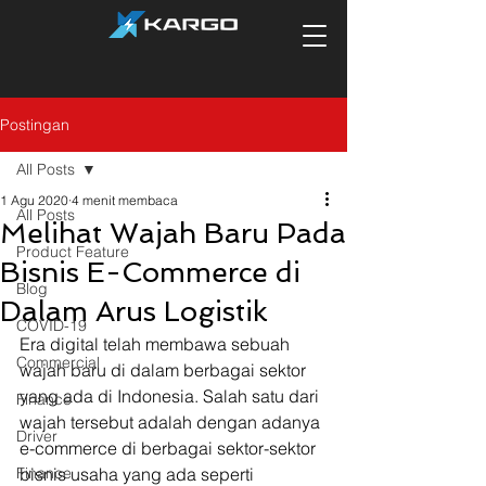
Postingan
All Posts
1 Agu 2020
4 menit membaca
All Posts
Melihat Wajah Baru Pada
Product Feature
Bisnis E-Commerce di
Blog
Dalam Arus Logistik
COVID-19
Era digital telah membawa sebuah 
Commercial
wajah baru di dalam berbagai sektor 
yang ada di Indonesia. Salah satu dari 
Finance
wajah tersebut adalah dengan adanya 
Driver
e-commerce di berbagai sektor-sektor 
Finance
bisnis usaha yang ada seperti 