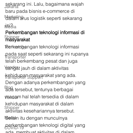
sekarang ini. Lalu, bagaimana wajah 
Jakarta
baru pada bisnis e-commerce di 
Marketing
dalam arus logistik seperti sekarang 
ini? 
Media
Perkembangan teknologi informasi di 
Shipper
masyarakat
Perkembangan teknologi informasi 
Technology
pada saat seperti sekarang ini rupanya 
Transporter
telah berkembang pesat dan juga 
Vendor
sangat jauh di dalam aktivitas 
kehidupan masyarakat yang ada. 
Transporter Support
Dengan adanya perkembangan yang 
Blog
ada tersebut, tentunya berbagai 
macam hal telah tersedia di dalam 
Vendor
kehidupan masyarakat di dalam 
Shipper
aktivitas kesehariannya tersebut. 
Media
Selain itu dengan munculnya 
perkembangan teknologi digital yang 
COVID-19
ada, membuat aktivitas di dalam 