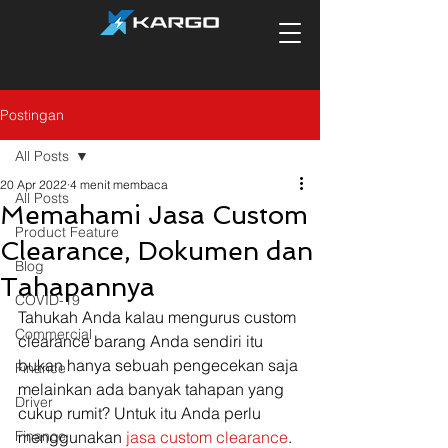
Postingan
All Posts
20 Apr 2022
4 menit membaca
All Posts
Memahami Jasa Custom
Product Feature
Clearance, Dokumen dan
Blog
Tahapannya
COVID-19
Tahukah Anda kalau mengurus custom 
Commercial
clearance barang Anda sendiri itu 
bukan hanya sebuah pengecekan saja 
Finance
melainkan ada banyak tahapan yang 
Driver
cukup rumit? Untuk itu Anda perlu 
Finance
menggunakan 
jasa custom clearance
.  