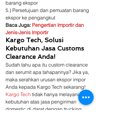
barang ekspor 
5.) Persetujuan dan pemuatan barang 
ekspor ke pengangkut 
Baca Juga: 
Pengertian Importir dan 
Jenis-Jenis Importir
Kargo Tech, Solusi 
Kebutuhan Jasa Customs 
Clearance Anda!
Sudah tahu apa itu custom clearance 
dan serumit apa tahapannya? Jika ya, 
maka serahkan urusan ekspor impor 
Anda kepada Kargo Tech sekarang! 
Kargo Tech
 tidak hanya melayani 
kebutuhan atas jasa pengiriman 
domestic di darat dengan trucking, 
tetapi juga hadir sebagai penyedia 
jasa logistik yang menangani segala 
macam urusan ekspor import handling, 