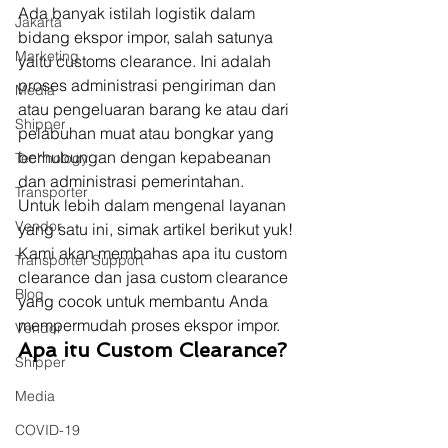
Ada banyak istilah logistik dalam 
Jakarta
bidang ekspor impor, salah satunya 
Marketing
yaitu customs clearance. Ini adalah 
proses administrasi pengiriman dan 
Media
atau pengeluaran barang ke atau dari 
Shipper
pelabuhan muat atau bongkar yang 
berhubungan dengan kepabeanan 
Technology
dan administrasi pemerintahan.  
Transporter
Untuk lebih dalam mengenal layanan 
Vendor
yang satu ini, simak artikel berikut yuk! 
Kami akan membahas apa itu custom 
Transporter Support
clearance dan jasa custom clearance 
Blog
yang cocok untuk membantu Anda 
mempermudah proses ekspor impor. 
Vendor
Apa itu Custom Clearance?
Shipper
Media
COVID-19