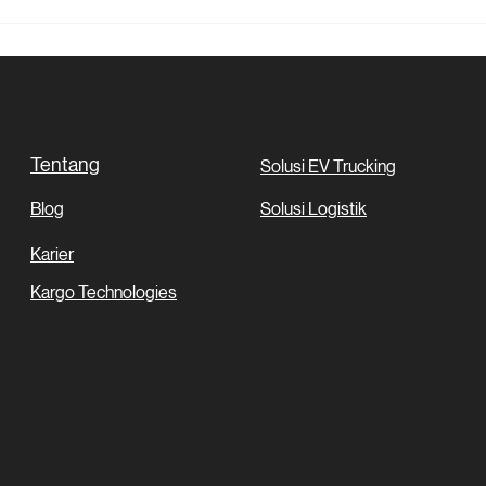
Strategi Green Logistics:
Mengungkap Potensi
Penghematan Fantastis
dengan Sewa Truk Listrik
Tentang
Solusi EV Trucking
Blog
Solusi Logistik
Karier
Kargo Technologies