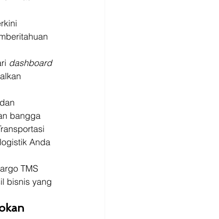
rkini 
emberitahuan 
ri 
dashboard 
alkan 
 dan 
gan bangga 
ansportasi 
ogistik Anda 
Kargo TMS 
 bisnis yang 
sokan