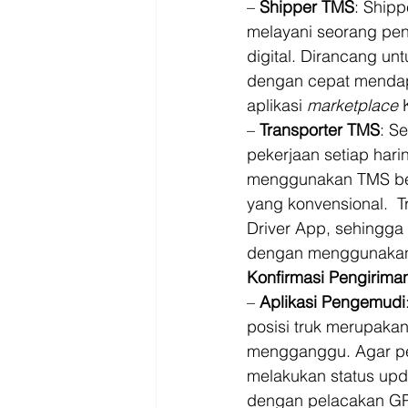
– 
Shipper TMS
: Ship
melayani seorang pe
digital. Dirancang un
dengan cepat mendapa
aplikasi 
marketplace
 
– 
Transporter TMS
: S
pekerjaan setiap har
menggunakan TMS ber
yang konvensional.  T
Driver App, sehingga
dengan menggunakan 
Konfirmasi Pengirima
– 
Aplikasi Pengemudi
posisi truk merupaka
mengganggu. Agar pe
melakukan status upda
dengan pelacakan GP