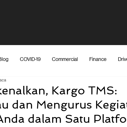
Blog
COVID-19
Commercial
Finance
Driv
aca
dia
Shipper
Technology
Transporter
Ve
enalkan, Kargo TMS:
u dan Mengurus Kegia
Vendor
Shipper
Media
COVID-19
F
 Anda dalam Satu Platf