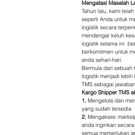
Driver
Jakarta
Mengatasi Masalah Log
Tahun lalu, kami tela
seperti Anda untuk 
logistik secara terpe
mendengar keluh kes
logistik selama ini  
berkomitmen untuk me
anda sehari-hari. 
Bermula dari sebuah 
logistik menjadi lebi
TMS sebagai jawaban 
Kargo Shipper TMS a
1.
 Mengelola dan mem
yang sudah tersedia 
2.
 Mengakses 
market
anda inginkan secara
semua memerlukan arma