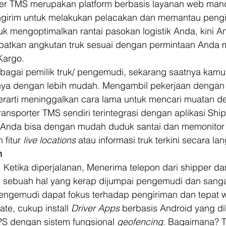
per TMS merupakan platform berbasis layanan web mand
ngirim untuk melakukan pelacakan dan memantau pengi
tuk mengoptimalkan rantai pasokan logistik Anda, kini A
tkan angkutan truk sesuai dengan permintaan Anda m
Kargo. 
ebagai pemilik truk/ pengemudi, sekarang saatnya kam
inya dengan lebih mudah. Mengambil pekerjaan dengan
arti meninggalkan cara lama untuk mencari muatan d
ransporter TMS sendiri terintegrasi dengan aplikasi Sh
 Anda bisa dengan mudah duduk santai dan memonitor 
fitur 
live locations
 atau informasi truk terkini secara la
n
: Ketika diperjalanan, Menerima telepon dari shipper da
n sebuah hal yang kerap dijumpai pengemudi dan sanga
ngemudi dapat fokus terhadap pengiriman dan tepat w
te, cukup install 
Driver Apps 
berbasis Android yang di
S dengan sistem fungsional 
geofencing
. Bagaimana? Te