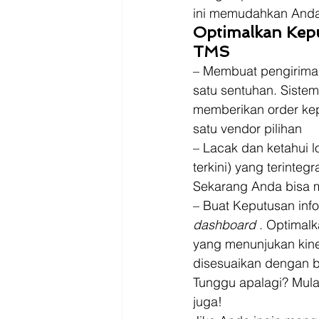
ini memudahkan Anda
Optimalkan Keput
TMS
– Membuat pengirima
satu sentuhan. Siste
memberikan order kep
satu vendor pilihan 
– Lacak dan ketahui l
terkini) yang terinte
Sekarang Anda bisa 
– Buat Keputusan info
dashboard
 . Optimal
yang menunjukan kiner
disesuaikan dengan bi
Tunggu apalagi? Mulai
juga!  