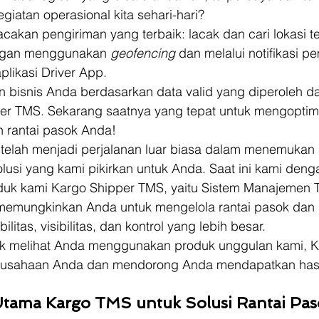
atan operasional kita sehari-hari? 
acakan pengiriman yang terbaik: lacak dan cari lokasi te
ngan menggunakan 
geofencing 
dan melalui notifikasi p
plikasi Driver App. 
bisnis Anda berdasarkan data valid yang diperoleh da
er TMS. Sekarang saatnya yang tepat untuk mengoptim
n rantai pasok Anda! 
ni telah menjadi perjalanan luar biasa dalam menemukan
usi yang kami pikirkan untuk Anda. Saat ini kami den
k kami Kargo Shipper TMS, yaitu Sistem Manajemen Tr
memungkinkan Anda untuk mengelola rantai pasok dan l
itas, visibilitas, dan kontrol yang lebih besar. 
uk melihat Anda menggunakan produk unggulan kami, 
usahaan Anda dan mendorong Anda mendapatkan hasil
Utama Kargo TMS untuk Solusi Rantai Pa