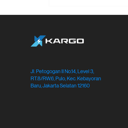
Mau Coba Truk Listrik?
Cek Biaya Sewa Truk
Listrik Disini
Jl. Petogogan II No.14, Level 3,
RT.8/RW.6, Pulo, Kec. Kebayoran
Baru, Jakarta Selatan 12160