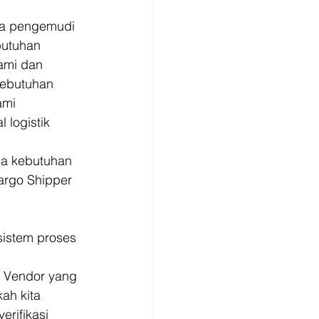
uga pengemudi 
utuhan 
ami dan 
ebutuhan 
ami 
logistik 
la kebutuhan 
argo Shipper 
istem proses 
 Vendor yang 
ah kita 
rifikasi 