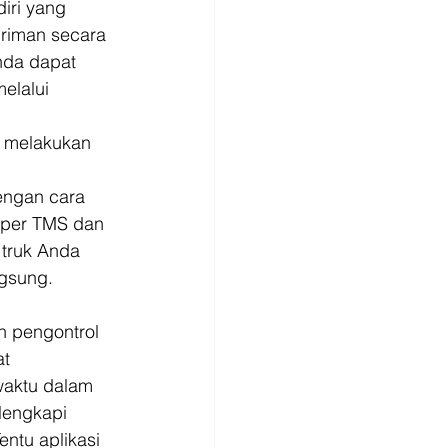
iri yang 
riman secara 
nda dapat 
elalui 
u melakukan 
 
engan cara 
ipper TMS dan 
truk Anda 
ngsung. 
n pengontrol 
t 
aktu dalam 
lengkapi 
ntu aplikasi 