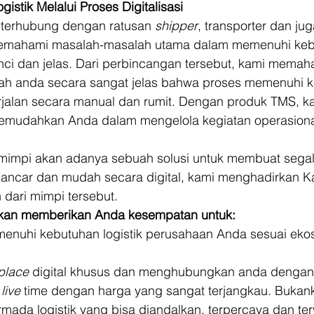
istik Melalui Proses Digitalisasi 
h terhubung dengan ratusan 
shipper
, transporter dan j
memahami masalah-masalah utama dalam memenuhi keb
rinci dan jelas. Dari perbincangan tersebut, kami memah
ah anda secara sangat jelas bahwa proses memenuhi k
berjalan secara manual dan rumit. Dengan produk TMS, k
mudahkan Anda dalam mengelola kegiatan operasional 
mimpi akan adanya sebuah solusi untuk membuat sega
h lancar dan mudah secara digital, kami menghadirkan K
dari mimpi tersebut.  
kan memberikan Anda kesempatan untuk:
enuhi kebutuhan logistik perusahaan Anda sesuai ekos
place 
digital khusus dan menghubungkan anda dengan
 
live
 time dengan harga yang sangat terjangkau. Bukank
da logistik yang bisa diandalkan, terpercaya dan terve