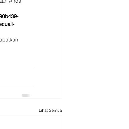
aan Anda 
790b439-
cuali-
Dapatkan
Lihat Semua