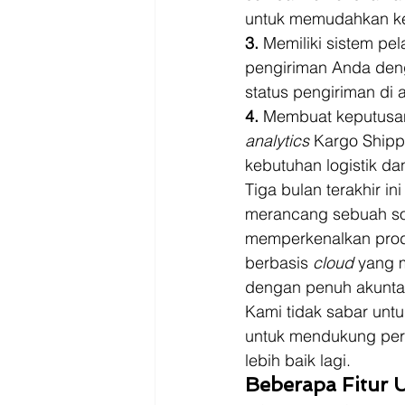
untuk memudahkan kegi
3.
 Memiliki sistem pel
pengiriman Anda de
status pengiriman di a
4.
 Membuat keputusan 
analytics 
Kargo Shipp
kebutuhan logistik da
Tiga bulan terakhir i
merancang sebuah sol
memperkenalkan produ
berbasis 
cloud 
yang 
dengan penuh akuntabil
Kami tidak sabar unt
untuk mendukung per
lebih baik lagi. 
Beberapa Fitur 