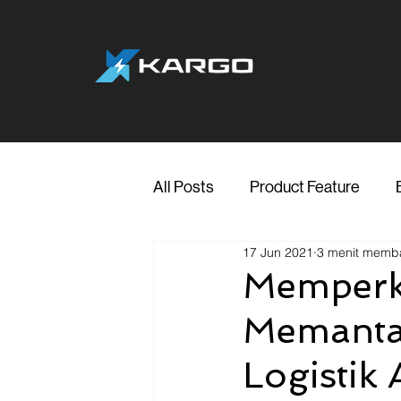
All Posts
Product Feature
17 Jun 2021
3 menit memb
Jakarta
Marketing
Me
Memperk
Memanta
Transporter Support
Blog
Logistik