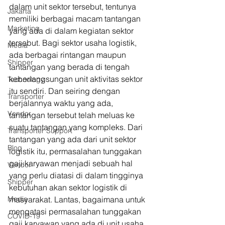
dalam unit sektor tersebut, tentunya 
Jakarta
memiliki berbagai macam tantangan 
Marketing
yang ada di dalam kegiatan sektor 
tersebut. Bagi sektor usaha logistik, 
Media
ada berbagai rintangan maupun 
Shipper
tantangan yang berada di tengah 
keberlangsungan unit aktivitas sektor 
Technology
itu sendiri. Dan seiring dengan 
Transporter
berjalannya waktu yang ada, 
Vendor
tantangan tersebut telah meluas ke 
suatu tantangan yang kompleks. Dari 
Transporter Support
tantangan yang ada dari unit sektor 
Blog
logistik itu, permasalahan tunggakan 
gaji karyawan menjadi sebuah hal 
Vendor
yang perlu diatasi di dalam tingginya 
Shipper
kebutuhan akan sektor logistik di 
Media
masyarakat. Lantas, bagaimana untuk 
mengatasi permasalahan tunggakan 
COVID-19
gaji karyawan yang ada di unit usaha 