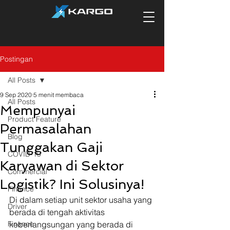
Postingan
All Posts
9 Sep 2020
5 menit membaca
All Posts
Mempunyai
Product Feature
Permasalahan
Blog
Tunggakan Gaji
COVID-19
Karyawan di Sektor
Commercial
Logistik? Ini Solusinya!
Finance
Di dalam setiap unit sektor usaha yang 
Driver
berada di tengah aktivitas 
Finance
keberlangsungan yang berada di 