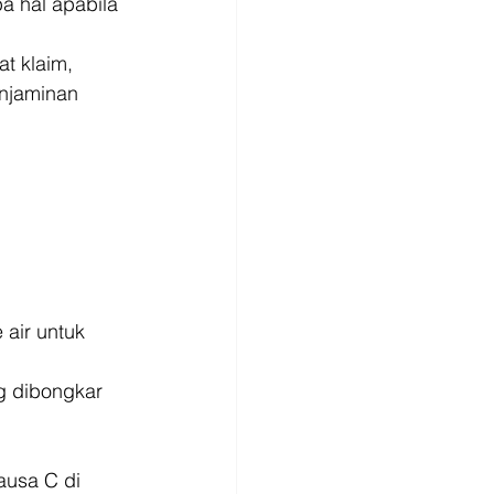
pa hal apabila 
t klaim, 
enjaminan 
air untuk 
g dibongkar 
ausa C di 