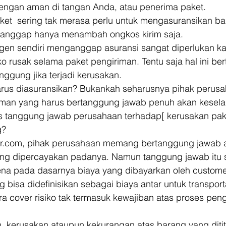
engan aman di tangan Anda, atau penerima paket. 
aket  sering tak merasa perlu untuk mengasuransikan b
dianggap hanya menambah ongkos kirim saja. 
agen sendiri menganggap asuransi sangat diperlukan ka
siko rusak selama paket pengiriman. Tentu saja hal ini be
ggung jika terjadi kerusakan. 
arus diasuransikan? Bukankah seharusnya pihak perusa
iman yang harus bertanggung jawab penuh akan kesela
as tanggung jawab perusahaan terhadap[ kerusakan pake
g? 
kurir.com, pihak perusahaan memang bertanggung jawab 
ng dipercayakan padanya. Namun tanggung jawab itu s
rena pada dasarnya biaya yang dibayarkan oleh customer
g bisa didefinisikan sebagai biaya antar untuk transport
a cover risiko tak termasuk kewajiban atas proses peng
an, kerusakan ataupun kekurangan atas barang yang ditit