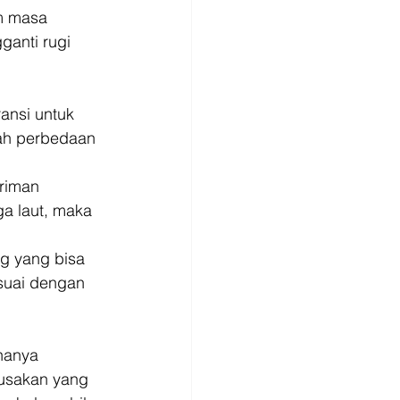
am masa 
anti rugi 
nsi untuk 
lah perbedaan 
riman 
ga laut, maka 
g yang bisa 
esuai dengan 
 
hanya 
rusakan yang 