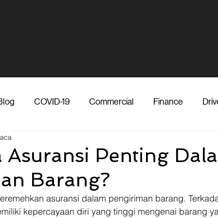
Blog
COVID-19
Commercial
Finance
Driv
baca
dia
Shipper
Technology
Transporter
Ve
Asuransi Penting Dal
man Barang?
Vendor
Shipper
Media
COVID-19
F
eremehkan asuransi dalam pengiriman barang. Terkad
iliki kepercayaan diri yang tinggi mengenai barang y