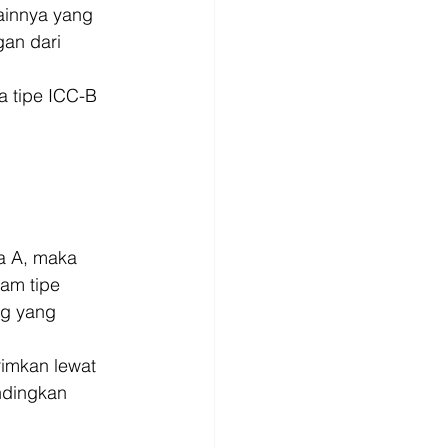
ainnya yang 
gan dari 
 tipe ICC-B 
a A, maka 
am tipe 
ng yang 
imkan lewat 
ndingkan 
 