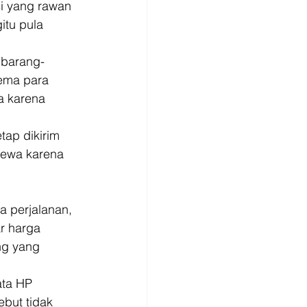
si yang rawan 
tu pula 
 barang-
lema para 
 karena 
tap dikirim 
cewa karena 
 perjalanan, 
r harga 
ng yang 
ata HP 
ebut tidak 