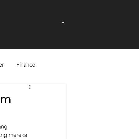
er
Finance
ndor
am
inance
Transporter
ang 
ang mereka 