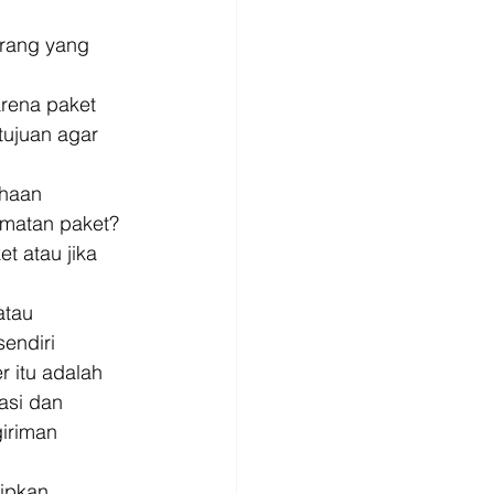
arang yang 
rena paket 
rtujuan agar 
haan 
matan paket? 
t atau jika 
atau 
endiri 
 itu adalah 
asi dan 
iriman 
ipkan, 