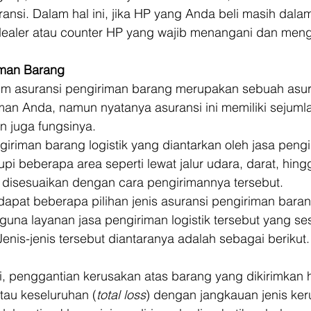
ransi. Dalam hal ini, jika HP yang Anda beli masih dal
dealer atau counter HP yang wajib menangani dan mengg
iman Barang
m asuransi pengiriman barang merupakan sebuah asura
man Anda, namun nyatanya asuransi ini memiliki sejum
 juga fungsinya. 
riman barang logistik yang diantarkan oleh jasa pengi
pi beberapa area seperti lewat jalur udara, darat, hing
 disesuaikan dengan cara pengirimannya tersebut. 
dapat beberapa pilihan jenis asuransi pengiriman baran
gguna layanan jasa pengiriman logistik tersebut yang s
Jenis-jenis tersebut diantaranya adalah sebagai berikut.
ni, penggantian kerusakan atas barang yang dikirimkan 
au keseluruhan (
total loss
) dengan jangkauan jenis ke