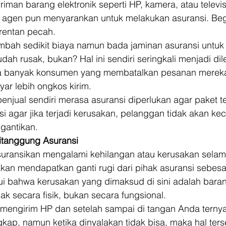
iriman barang elektronik seperti HP, kamera, atau televi
k agen pun menyarankan untuk melakukan asuransi. Begi
entan pecah. 
ambah sedikit biaya namun bada jaminan asuransi untuk
h rusak, bukan? Hal ini sendiri seringkali menjadi di
ena banyak konsumen yang membatalkan pesanan mereka
r lebih ongkos kirim. 
penjual sendiri merasa asuransi diperlukan agar paket te
 agar jika terjadi kerusakan, pelanggan tidak akan ke
gantikan. 
itanggung Asuransi
suransikan mengalami kehilangan atau kerusakan selama
kan mendapatkan ganti rugi dari pihak asuransi sebesa
hui bahwa kerusakan yang dimaksud di sini adalah bara
sak secara fisik, bukan secara fungsional. 
 mengirim HP dan setelah sampai di tangan Anda terny
gkap, namun ketika dinyalakan tidak bisa, maka hal ters