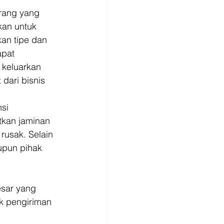
rang yang 
kan untuk 
an tipe dan 
apat 
keluarkan 
dari bisnis 
si 
tkan jaminan 
usak. Selain 
upun pihak 
sar yang 
k pengiriman 