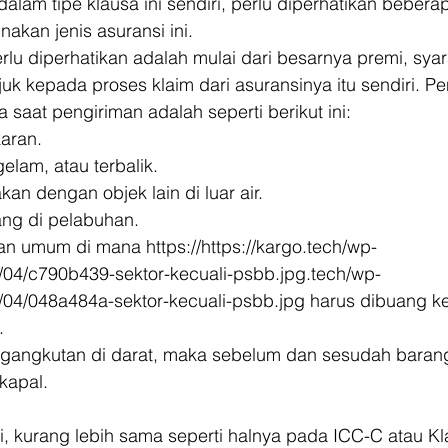
i dalam tipe klausa ini sendiri, perlu diperhatikan bebera
akan jenis asuransi ini. 
lu diperhatikan adalah mulai dari besarnya premi, syara
uk kepada proses klaim dari asuransinya itu sendiri. P
 saat pengiriman adalah seperti berikut ini: 
aran. 
elam, atau terbalik. 
kan dengan objek lain di luar air. 
ng di pelabuhan. 
n umum di mana https://https://kargo.tech/wp-
/04/c790b439-sektor-kecuali-psbb.jpg.tech/wp-
04/048a484a-sektor-kecuali-psbb.jpg harus dibuang ke 
. 
gangkutan di darat, maka sebelum dan sesudah baran
kapal. 
ri, kurang lebih sama seperti halnya pada ICC-C atau Kl