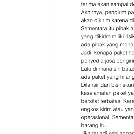
Driver
Jakarta
terima akan sampai d
Akhirnya, pengirim p
akan dikirim karena 
Sementara itu pihak 
yang dikirim miliki ri
ada pihak yang menan
Jadi, kenapa paket h
penyedia jasa pengir
Lalu di mana sih bat
ada paket yang hilan
Dilansir dari bisnis
keselamatan paket ya
bersifat terbatas. Ka
ongkos kirim atau yan
operasional. Sementar
barang itu. 
Jika terjadi kehilang