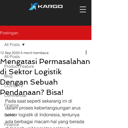
Postingan
All Posts
12 Sep 2020
5 menit membaca
All Posts
Mengatasi Permasalahan
Product Feature
di Sektor Logistik
Blog
Dengan Sebuah
COVID-19
Pendanaan? Bisa!
Commercial
Pada saat seperti sekarang ini di 
Finance
dalam proses keberlangsungan arus 
sektor logistik di Indonesia, tentunya 
Driver
ada berbagai macam hal yang berada 
Finance