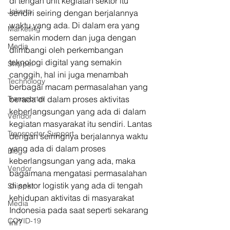
di tengah unit kegiatan sektor itu 
Jakarta
sendiri seiring dengan berjalannya 
waktu yang ada. Di dalam era yang 
Marketing
semakin modern dan juga dengan 
Media
diimbangi oleh perkembangan 
teknologi digital yang semakin 
Shipper
canggih, hal ini juga menambah 
Technology
berbagai macam permasalahan yang 
Transporter
berada di dalam proses aktivitas 
keberlangsungan yang ada di dalam 
Vendor
kegiatan masyarakat itu sendiri. Lantas 
Transporter Support
dengan seiringnya berjalannya waktu 
yang ada di dalam proses 
Blog
keberlangsungan yang ada, maka 
Vendor
bagaimana mengatasi permasalahan 
di sektor logistik yang ada di tengah 
Shipper
kehidupan aktivitas di masyarakat 
Media
Indonesia pada saat seperti sekarang 
COVID-19
ini? 