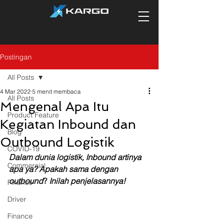
Postingan
All Posts
4 Mar 2022
5 menit membaca
All Posts
Mengenal Apa Itu
Product Feature
Kegiatan Inbound dan
Blog
Outbound Logistik
COVID-19
Dalam dunia logistik, Inbound artinya 
Commercial
apa ya? Apakah sama dengan 
outbound
? 
Inilah penjelasannya!
Finance
Driver
Finance