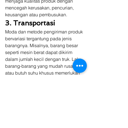
menjaga kualitas produk dengan 
mencegah kerusakan, pencurian, 
keusangan atau pembusukan. 
3. Transportasi
Moda dan metode pengiriman produk 
bervariasi tergantung pada jenis 
barangnya. Misalnya, barang besar 
seperti mesin berat dapat dikirim 
dalam jumlah kecil dengan truk. Lalu, 
barang-barang yang mudah rusak 
atau butuh suhu khusus memerlukan 
kendaraan berpendingin seperti truk 
CDD reefer contohnya. 
4. Pengiriman
Pengiriman tepat waktu sangat penting 
untuk kesuksesan. Selain itu, pesanan 
pelanggan harus memiliki item dan 
jumlah yang benar, dan paket tidak 