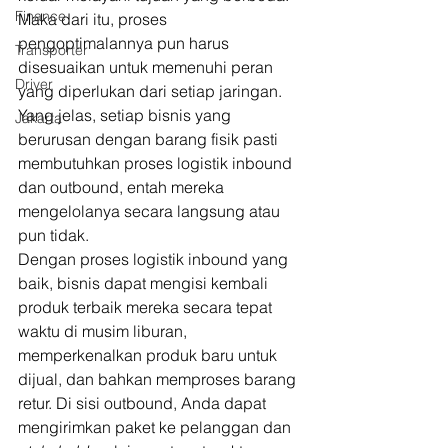
Finance
Maka dari itu, proses 
pengoptimalannya pun harus 
Transporter
disesuaikan untuk memenuhi peran 
Driver
yang diperlukan dari setiap jaringan. 
Yang jelas, setiap bisnis yang 
Jakarta
berurusan dengan barang fisik pasti 
membutuhkan proses logistik inbound 
dan outbound, entah mereka 
mengelolanya secara langsung atau 
pun tidak. 
Dengan proses logistik inbound yang 
baik, bisnis dapat mengisi kembali 
produk terbaik mereka secara tepat 
waktu di musim liburan, 
memperkenalkan produk baru untuk 
dijual, dan bahkan memproses barang 
retur. Di sisi outbound, Anda dapat 
mengirimkan paket ke pelanggan dan 