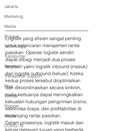
Jakarta
Marketing
Media
Shipper
Logistik yang efisien sangat penting 
untuk kelancaran manajemen rantai 
Technology
pasokan. Operasi logistik sendiri 
Transporter
dapat dibagi menjadi dua proses 
terpisah yakni logistik inbound (masuk) 
Vendor
dan logistik outbound (keluar). Ketika 
Transporter Support
kedua proses tersebut dioptimalkan 
Blog
dan dikoordinasikan secara sinkron, 
maka keduanya dapat meningkatkan 
Vendor
kekuatan hubungan pengiriman bisnis, 
Shipper
efektivitas biaya, dan profitabilitas di 
sepanjang rantai pasokan. 
Media
Dalam prosesnya, logistik masuk dan 
COVID-19
keluar melayani tujuan yang berbeda. 