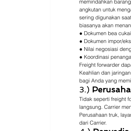
memindahkan barang.
angkutan untuk menga
sering digunakan saat
biasanya akan menan
● Dokumen bea cukai
● Dokumen impor/eks
● Nilai negosiasi de
● Koordinasi penang
Freight forwarder dap
Keahlian dan jaringa
bagi Anda yang memili
3.) 
Perusahaa
Tidak seperti freight
langsung. Carrier me
Perusahaan truk, laya
dari Carrier.  