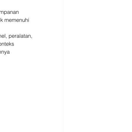
impanan 
ntuk memenuhi 
l, peralatan, 
onteks 
nnya 