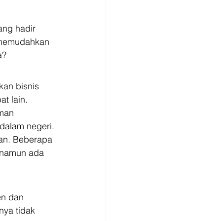
ang hadir 
 memudahkan 
a? 
an bisnis 
t lain. 
man 
dalam negeri. 
alan. Beberapa 
, namun ada 
en dan 
nya tidak 