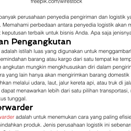
freepik.com/wirestock
i banyak perusahaan penyedia pengiriman dan logistik y
s. Memahami perbedaan antara penyedia logistik akan
eputusan terbaik untuk bisnis Anda. Apa saja jenisny
an Pengangkutan
adalah istilah luas yang digunakan untuk menggambark
emindahan barang atau kargo dari satu tempat ke tempa
 angkutan mungkin mengkhususkan diri dalam pengiri
ara yang lain hanya akan mengirimkan barang domestik 
an melalui udara, laut, jalur kereta api, atau truk di j
dapat menawarkan lebih dari satu pilihan transportasi
kus tunggal. 
orwarder
rwarder
 adalah untuk menemukan cara yang paling efisi
ndahkan produk. Jenis perusahaan logistik ini sebenar