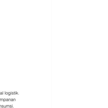
 logistik. 
impanan 
onsumsi. 