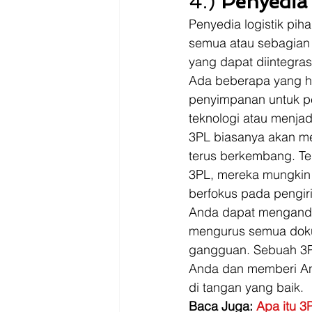
4.) 
Penyedia 
Penyedia logistik pih
semua atau sebagian f
yang dapat diintegras
Ada beberapa yang ha
penyimpanan untuk pe
teknologi atau menjadi
3PL biasanya akan m
terus berkembang. Te
3PL, mereka mungkin 
berfokus pada pengi
Anda dapat menganda
mengurus semua doku
gangguan. Sebuah 3P
Anda dan memberi And
di tangan yang baik. 
Baca Juga: 
Apa itu 3