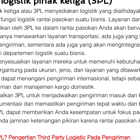
logistik pihak ketiga (3PL)
ak ketiga atau 3PL menyediakan logistik yang dialihdaya
ungsi logistik rantai pasokan suatu bisnis. Layanan d
ikan oleh 3PL ke dalam rantai pasokan Anda akan bervar
nya menawarkan layanan transportasi, ada juga yang 
ngiriman, sementara ada juga yang akan mengintegra
 departemen logistik suatu bisnis.  
enyesuaikan layanan mereka untuk memenuhi kebutuhan
rgantung pada ukuran, jenis, dan layanan yang ditawark
dapat menangani pengiriman internasional, tetapi seba
riman dan manajemen kargo domestik. 
lkan 3PL untuk menjadwalkan pengiriman masuk dan ke
mentasi dan memastikan pengiriman tepat waktu dan 
L dapat memberikan Anda kesempatan untuk fokus pad
a jaminan ketenangan pikiran karena rantai pasokan 
PL? Pengertian Third Party Logistic Pada Pengiriman