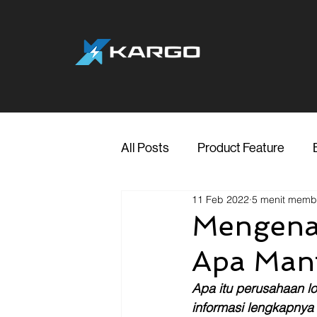
All Posts
Product Feature
11 Feb 2022
5 menit mem
Jakarta
Marketing
Me
Mengenal
Apa Manf
Transporter Support
Blog
Apa itu perusahaan lo
informasi lengkapnya d