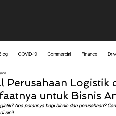
Blog
COVID-19
Commercial
Finance
Driv
baca
dia
Shipper
Technology
Transporter
Ve
 Perusahaan Logistik 
aatnya untuk Bisnis A
Vendor
Shipper
Media
COVID-19
F
gistik? Apa perannya bagi bisnis dan perusahaan? Cari
i sini! 