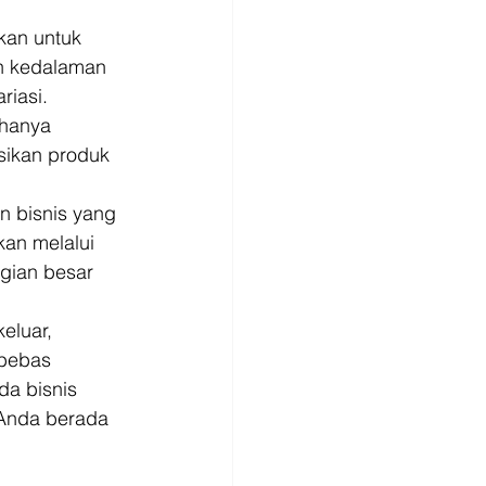
kan untuk 
an kedalaman 
iasi.  
hanya 
sikan produk 
 bisnis yang 
an melalui 
gian besar 
luar, 
bebas 
a bisnis 
Anda berada 