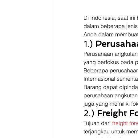
Di Indonesia, saat in
dalam beberapa jeni
Anda dalam membuat k
1.) 
Perusaha
Perusahaan angkutan 
yang berfokus pada p
Beberapa perusahaan
Internasional sement
Barang dapat dipindahk
perusahaan angkutan 
juga yang memiliki fo
2.) 
Freight F
Tujuan dari 
freight fo
terjangkau untuk memi