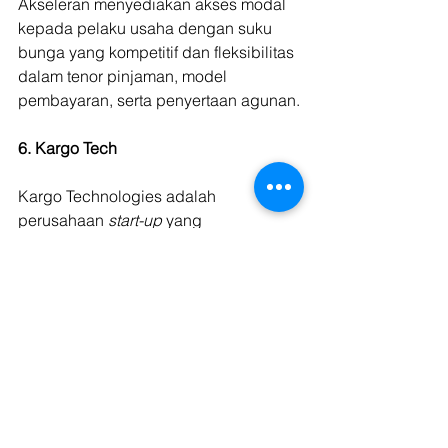
Akseleran menyediakan akses modal 
kepada pelaku usaha dengan suku 
bunga yang kompetitif dan fleksibilitas 
dalam tenor pinjaman, model 
pembayaran, serta penyertaan agunan.
6. Kargo Tech
Kargo Technologies adalah 
perusahaan 
start-up 
yang 
mendominasi bidang logistik dan 
ekspedisi muatan besar dan kecil ke 
pelosok daerah. Saat ini Kargo 
mengembangkan bisnisnya dengan 
melakukan P2PL khusus untuk 
membantu para transporter yang lama 
menunggu pembayaran klien dengan 
melakukan pinjaman online. 