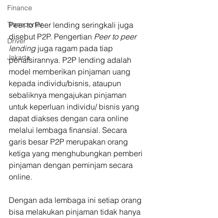
Finance
Peer to Peer lending seringkali juga 
Transporter
disebut P2P. Pengertian 
Peer to peer 
Driver
lending
 juga ragam pada tiap 
Jakarta
penafsirannya. P2P lending adalah 
model memberikan pinjaman uang 
kepada individu/bisnis, ataupun 
sebaliknya mengajukan pinjaman 
untuk keperluan individu/ bisnis yang 
dapat diakses dengan cara online 
melalui lembaga finansial. Secara 
garis besar P2P merupakan orang 
ketiga yang menghubungkan pemberi 
pinjaman dengan peminjam secara 
online.
Dengan ada lembaga ini setiap orang 
bisa melakukan pinjaman tidak hanya 