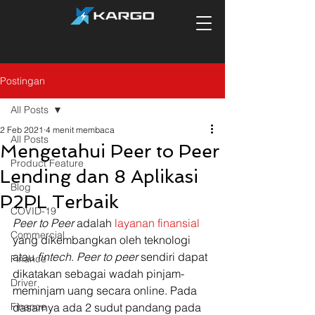
Postingan
All Posts
2 Feb 2021
4 menit membaca
All Posts
Mengetahui Peer to Peer
Product Feature
Lending dan 8 Aplikasi
Blog
P2PL Terbaik
COVID-19
Peer to Peer 
adalah 
layanan finansial
Commercial
yang dikembangkan oleh teknologi 
atau 
fintech
. 
Peer to peer 
sendiri dapat 
Finance
dikatakan sebagai wadah pinjam-
Driver
meminjam uang secara online. Pada 
Finance
dasarnya ada 2 sudut pandang pada 