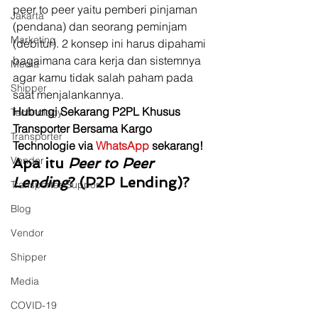
peer to peer yaitu pemberi pinjaman 
Jakarta
(pendana) dan seorang peminjam 
Marketing
(debitur). 2 konsep ini harus dipahami 
bagaimana cara kerja dan sistemnya 
Media
agar kamu tidak salah paham pada 
Shipper
saat menjalankannya. 
Hubungi Sekarang P2PL Khusus 
Technology
Transporter Bersama Kargo 
Transporter
Technologie via 
WhatsApp 
sekarang!
Vendor
Apa itu 
Peer to Peer 
Lending
? (P2P Lending)?
Transporter Support
Blog
Vendor
Shipper
Media
COVID-19