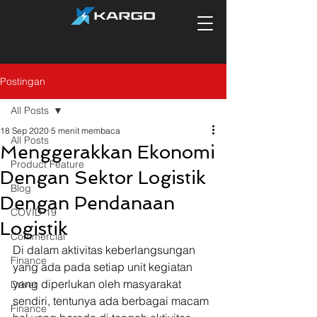
Postingan
All Posts
18 Sep 2020
5 menit membaca
All Posts
Menggerakkan Ekonomi
Product Feature
Dengan Sektor Logistik
Blog
Dengan Pendanaan
COVID-19
Logistik
Commercial
Di dalam aktivitas keberlangsungan 
Finance
yang ada pada setiap unit kegiatan 
yang diperlukan oleh masyarakat 
Driver
sendiri, tentunya ada berbagai macam 
Finance