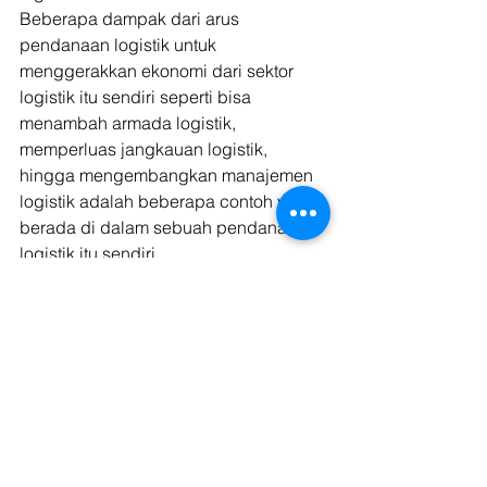
Beberapa dampak dari arus 
pendanaan logistik untuk 
menggerakkan ekonomi dari sektor 
logistik itu sendiri seperti bisa 
menambah armada logistik, 
memperluas jangkauan logistik, 
hingga mengembangkan manajemen 
logistik adalah beberapa contoh yang 
berada di dalam sebuah pendanaan 
logistik itu sendiri. 
Apabila bisa menggunakan sebuah 
pendanaan logistik dengan efisien, 
maka hal ini juga dapat menggerakan 
ekonomi dengan sektor logistik di 
tengah keberlangsungan aktivitas 
yang berada di tengah masyarakat 
Indonesia. 
Lalu untuk mendapatkan pendanaan 