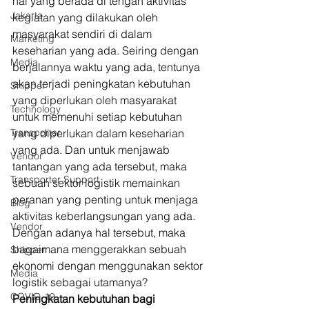
hal yang berada di tengah aktivitas 
Jakarta
kegiatan yang dilakukan oleh 
masyarakat sendiri di dalam 
Marketing
keseharian yang ada. Seiring dengan 
Media
berjalannya waktu yang ada, tentunya 
akan terjadi peningkatan kebutuhan 
Shipper
yang diperlukan oleh masyarakat 
Technology
untuk memenuhi setiap kebutuhan 
Transporter
yang diperlukan dalam keseharian 
yang ada. Dan untuk menjawab 
Vendor
tantangan yang ada tersebut, maka 
Transporter Support
sebuah sektor logistik memainkan 
peranan yang penting untuk menjaga 
Blog
aktivitas keberlangsungan yang ada. 
Vendor
Dengan adanya hal tersebut, maka 
bagaimana menggerakkan sebuah 
Shipper
ekonomi dengan menggunakan sektor 
Media
logistik sebagai utamanya? 
COVID-19
Peningkatan kebutuhan bagi 